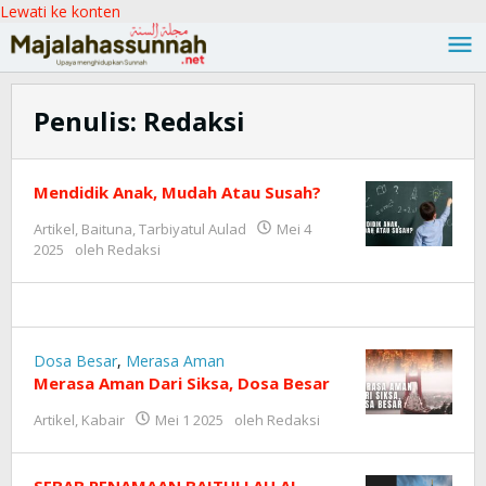
Lewati ke konten
Penulis:
Redaksi
Mendidik Anak, Mudah Atau Susah?
Artikel
,
Baituna
,
Tarbiyatul Aulad
Mei 4
2025
oleh
Redaksi
Dosa Besar
,
Merasa Aman
Merasa Aman Dari Siksa, Dosa Besar
Artikel
,
Kabair
Mei 1 2025
oleh
Redaksi