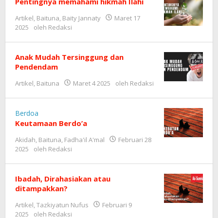
Pentingnya memahami hikmah Ilahi
Artikel
,
Baituna
,
Baity Jannaty
Maret 17
2025
oleh
Redaksi
Anak Mudah Tersinggung dan
Pendendam
Artikel
,
Baituna
Maret 4 2025
oleh
Redaksi
Berdoa
Keutamaan Berdo’a
Akidah
,
Baituna
,
Fadha'il A'mal
Februari 28
2025
oleh
Redaksi
Ibadah, Dirahasiakan atau
ditampakkan?
Artikel
,
Tazkiyatun Nufus
Februari 9
2025
oleh
Redaksi