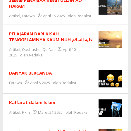
SEBAB PENAMAAN BAITULLAH AL-
HARAM
Artikel
,
Fatawa
April 15 2025
oleh
Redaksi
PELAJARAN DARI KISAH
TENGGELAMNYA KAUM NUH عليه السلام
Artikel
,
Qashashul Qur'an
April 10
2025
oleh
Redaksi
BANYAK BERCANDA
Fatawa
April 5 2025
oleh
Redaksi
Kaffarat dalam Islam
Artikel
,
Fikih
Maret 21 2025
oleh
Redaksi