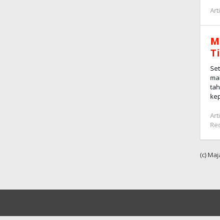
10
2025
Art
Redak
M
T
Set
mak
ta
ke
Art
Re
(c) Ma