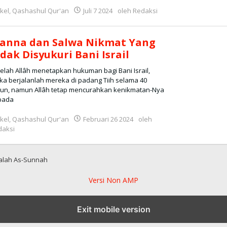
ikel
oleh
,
Qashashul Qur'an
Juli 7 2024
oleh
Redaksi
si
anna dan Salwa Nikmat Yang
idak Disyukuri Bani Israil
elah Allâh menetapkan hukuman bagi Bani Israil,
a berjalanlah mereka di padang Tiih selama 40
hun, namun Allâh tetap mencurahkan kenikmatan-Nya
pada
ikel
,
Qashashul Qur'an
Februari 26 2024
oleh
daksi
jalah As-Sunnah
Versi Non AMP
Exit mobile version