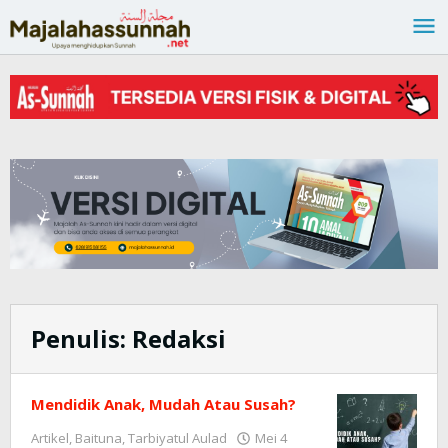
Lewati
ke
konten
Penulis:
Redaksi
Mendidik Anak, Mudah Atau Susah?
Artikel
,
Baituna
,
Tarbiyatul Aulad
Mei 4