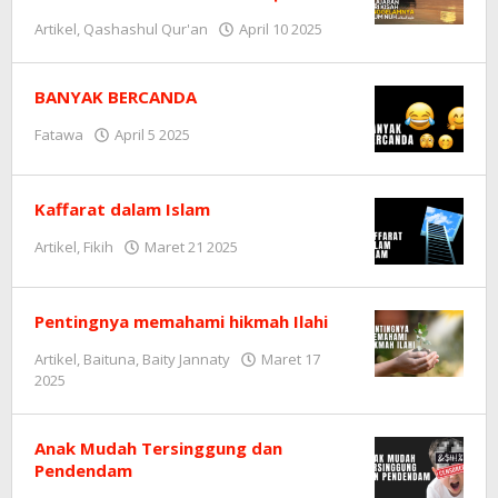
Artikel
,
Qashashul Qur'an
April 10 2025
oleh
Redaksi
BANYAK BERCANDA
Fatawa
April 5 2025
oleh
Redaksi
Kaffarat dalam Islam
Artikel
,
Fikih
Maret 21 2025
oleh
Redaksi
Pentingnya memahami hikmah Ilahi
Artikel
,
Baituna
,
Baity Jannaty
Maret 17
2025
oleh
Redaksi
Anak Mudah Tersinggung dan
Pendendam