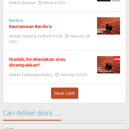
Artikel
,
Baituna
Maret 4 2025
oleh
Redaksi
Berdoa
Keutamaan Berdo’a
Akidah
,
Baituna
,
Fadha'il A'mal
Februari 28
2025
oleh
Redaksi
Ibadah, Dirahasiakan atau
ditampakkan?
Artikel
,
Tazkiyatun Nufus
Februari 9 2025
oleh
Redaksi
Muat Lebih
Cari Artikel disini ….
Cari