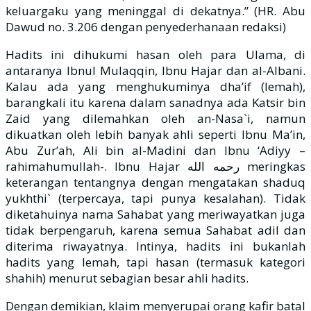
keluargaku yang meninggal di dekatnya.” (HR. Abu
Dawud no. 3.206 dengan penyederhanaan redaksi)
Hadits ini dihukumi hasan oleh para Ulama, di
antaranya Ibnul Mulaqqin, Ibnu Hajar dan al-Albani.
Kalau ada yang menghukuminya dha’if (lemah),
barangkali itu karena dalam sanadnya ada Katsir bin
Zaid yang dilemahkan oleh an-Nasa`i, namun
dikuatkan oleh lebih banyak ahli seperti Ibnu Ma’in,
Abu Zur’ah, Ali bin al-Madini dan Ibnu ‘Adiyy –
rahimahumullah-. Ibnu Hajar رحمه الله meringkas
keterangan tentangnya dengan mengatakan shaduq
yukhthi` (terpercaya, tapi punya kesalahan). Tidak
diketahuinya nama Sahabat yang meriwayatkan juga
tidak berpengaruh, karena semua Sahabat adil dan
diterima riwayatnya. Intinya, hadits ini bukanlah
hadits yang lemah, tapi hasan (termasuk kategori
shahih) menurut sebagian besar ahli hadits.
Dengan demikian, klaim menyerupai orang kafir batal