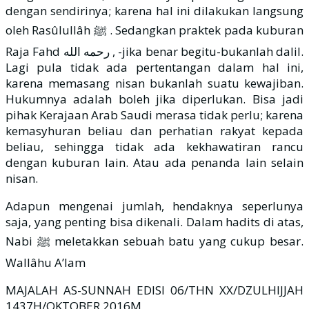
dengan sendirinya; karena hal ini dilakukan langsung
oleh Rasûlullâh ﷺ . Sedangkan praktek pada kuburan
Raja Fahd رحمه الله , -jika benar begitu-bukanlah dalil.
Lagi pula tidak ada pertentangan dalam hal ini,
karena memasang nisan bukanlah suatu kewajiban.
Hukumnya adalah boleh jika diperlukan. Bisa jadi
pihak Kerajaan Arab Saudi merasa tidak perlu; karena
kemasyhuran beliau dan perhatian rakyat kepada
beliau, sehingga tidak ada kekhawatiran rancu
dengan kuburan lain. Atau ada penanda lain selain
nisan.
Adapun mengenai jumlah, hendaknya seperlunya
saja, yang penting bisa dikenali. Dalam hadits di atas,
Nabi ﷺ meletakkan sebuah batu yang cukup besar.
Wallâhu A’lam
MAJALAH AS-SUNNAH EDISI 06/THN XX/DZULHIJJAH
1437H/OKTOBER 2016M