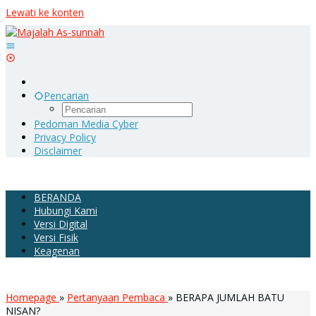
Lewati ke konten
Pencarian
Pedoman Media Cyber
Privacy Policy
Disclaimer
BERANDA
Hubungi Kami
Versi Digital
Versi Fisik
Keagenan
Homepage
»
Pertanyaan Pembaca
»
BERAPA JUMLAH BATU
NISAN?