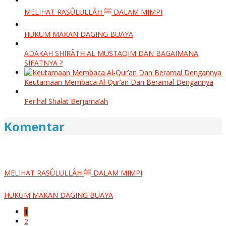
MELIHAT RASÛLULLÂH ﷺ DALAM MIMPI
HUKUM MAKAN DAGING BUAYA
ADAKAH SHIRÂTH AL MUSTAQIM DAN BAGAIMANA
SIFATNYA ?
Keutamaan Membaca Al-Qur’an Dan Beramal Dengannya
Perihal Shalat Berjama’ah
Komentar
MELIHAT RASÛLULLÂH ﷺ DALAM MIMPI
HUKUM MAKAN DAGING BUAYA
1
2