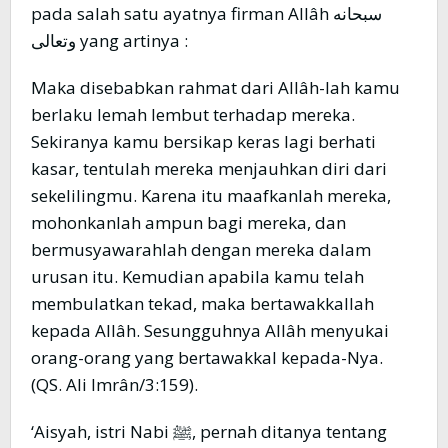
pada salah satu ayatnya firman Allâh سبحانه
وتعالى yang artinya :
Maka disebabkan rahmat dari Allâh-lah kamu
berlaku lemah lembut terhadap mereka.
Sekiranya kamu bersikap keras lagi berhati
kasar, tentulah mereka menjauhkan diri dari
sekelilingmu. Karena itu maafkanlah mereka,
mohonkanlah ampun bagi mereka, dan
bermusyawarahlah dengan mereka dalam
urusan itu. Kemudian apabila kamu telah
membulatkan tekad, maka bertawakkallah
kepada Allâh. Sesungguhnya Allâh menyukai
orang-orang yang bertawakkal kepada-Nya.
(QS. Ali Imrân/3:159).
‘Aisyah, istri Nabi ﷺ, pernah ditanya tentang