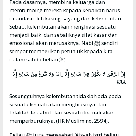
Pada dasarnya, membina keluarga dan
membimbing mereka kepada kebaikan harus
dilandasi oleh kasing-sayang dan kelembutan.
Sebab, kelembutan akan menghiasi sesuatu
menjadi baik, dan sebaliknya sifat kasar dan
emosional akan merusaknya. Nabi ﷺ sendiri
sempat memberikan petunjuk kepada kita
dalam sabda beliau ﷺ :
إِنَّ الرِّفْقَ لَا يَكُوْنُ فِيْ شَيْءٍ إِلَّا زَانَهُ وَلَا يُنْزَعُ مِنْ شَيْءٍ إِلَّا
شَانَهُ
Sesungguhnya kelembutan tidaklah ada pada
sesuatu kecuali akan menghiasinya dan
tidaklah tercabut dari sesuatu kecuali akan
memperburuknya. (HR Muslim no. 2594).
Beliau ﷺ juga menasehati ‘Aisyah istri beliau