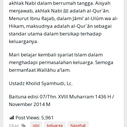
akhlak Nabi dalam berrumah tangga. Aisyah
menjawab, akhlak Nabi ﷺ adalah al-Qur`ân.
Menurut Ibnu Rajab, dalam Jâmi’ al-Ulûm wa al-
Hikam, maksudnya adalah al-Qur`ân sebagai
standar utama dalam bersikap terhadap
keluarganya.
Mari belajar kembali syariat Islam dalam
menghadapi permasalahan keluarga. Semoga
bermanfaat.Wallâhu a’lam.
Ustadz Kholid Syamhudi, Lc.
Baituna edisi 07/Thn. XVIII Muharram 1436 H /
November 2014 M
Post Views:
5,961
Ditag
istri
keluarga
Nasehat