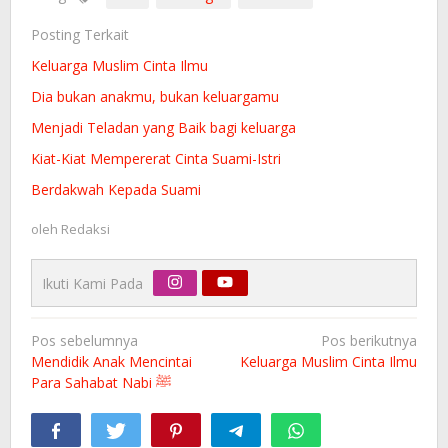
Posting Terkait
Keluarga Muslim Cinta Ilmu
Dia bukan anakmu, bukan keluargamu
Menjadi Teladan yang Baik bagi keluarga
Kiat-Kiat Mempererat Cinta Suami-Istri
Berdakwah Kepada Suami
oleh
Redaksi
Ikuti Kami Pada
Navigasi
Pos sebelumnya
Pos berikutnya
pos
Mendidik Anak Mencintai
Keluarga Muslim Cinta Ilmu
Para Sahabat Nabi ﷺ