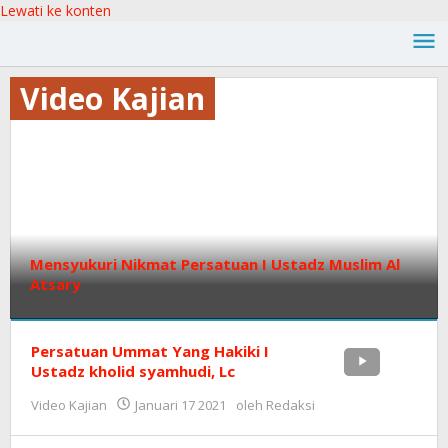
Lewati ke konten
Video Kajian
Mensyukuri Nikmat Persatuan I Ustadz Muslim Al
Atsary
Video
Kajian
Persatuan Ummat Yang Hakiki I
Ustadz kholid syamhudi, Lc
Januari
Video Kajian
Januari 17 2021
oleh
Redaksi
17
2021
oleh
Redaksi