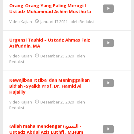
Orang-Orang Yang Paling Merugi I
Ustadz Muhammad Ashim Musthofa
Video Kajian
Januari 17 2021
oleh
Redaksi
Urgensi Tauhid – Ustadz Ahmas Faiz
Asifuddin, MA
Video Kajian
Desember 25 2020
oleh
Redaksi
Kewajiban Ittiba’ dan Meninggalkan
Bid’ah -Syaikh Prof. Dr. Hamid Al
Hujailiy
Video Kajian
Desember 25 2020
oleh
Redaksi
(Allah maha mendengar) السميع -
Ustadz Abdul Aziz Luthfi . M.Hum