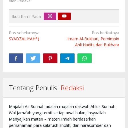
oleh
Redaksi
Ikuti Kami Pada
Navigasi
Pos sebelumnya
Pos berikutnya
pos
SYADZALIYAH*)
Imam Al-Bukhari, Pemimpin
Ahli Hadits dari Bukhara
Tentang Penulis:
Redaksi
Majalah As-Sunnah adalah majalah dakwah Ahlus Sunnah
Wal Jama’ah yang terbit setiap awal bulan, insyaallah.
Menyajikan materi – materi ilmiah berdasarkan
pemahaman para salafush sholih, dari narasumber dan