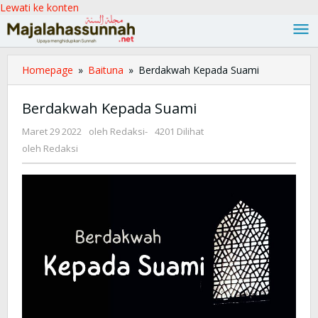
Lewati ke konten
Homepage
»
Baituna
»
Berdakwah Kepada Suami
Berdakwah Kepada Suami
Maret 29 2022
oleh
Redaksi
-
4201 Dilihat
oleh
Redaksi