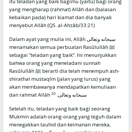
itu teladan yang baik bagimu (yaitu) bagi orang
yang mengharap (rahmat) Allâh dan (balasan
kebaikan pada) hari kiamat dan dia banyak
menyebut Allâh (QS. al-Ahzâb/33:21)
Dalam ayat yang mulia ini, Allâh سبحانه وتعالى
menamakan semua perbuatan Rasûlullâh ﷺ
sebagai “teladan yang baik”. Ini menunjukkan
bahwa orang yang meneladani sunnah
Rasûlullâh ﷺ berarti dia telah menempuh ash-
shirathal mustaqîm (jalan yang lurus) yang
akan membawanya mendapatkan kemuliaan
20
dan rahmat Allâh سبحانه وتعالى.
Setelah itu, teladan yang baik bagi seorang
Mukmin adalah orang-orang yang teguh dalam
menegakkan tauhid dan keimanan mereka,