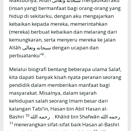
Maksudnya, Allâh سبحانه وتعالى menjadikan aku
(insan yang) bermanfaat bagi orang-orang yang
hidup di sekitarku, dengan aku mengajarkan
kebaikan kepada mereka, memerintahkan
(mereka) berbuat kebaikan dan melarang dari
kemungkaran, serta menyeru mereka ke jalan
Allâh سبحانه وتعالى dengan ucapan dan
9
perbuatanku”
.
Melalui biografi bentang beberapa ulama Salaf,
kita dapati banyak kisah nyata peranan seorang
pendidik dalam memberikan manfaat bagi
masyarakat. Misalnya, dalam sejarah
kehidupan salah seorang Imam besar dari
kalangan Tabi’in, Hasan bin Abil Hasan al-
10
. Khâlid bin Shafwân رحمه الله
Bashri رحمه الله
11
menerangkan sifat-sifat baik Hasan al-Bashri
12