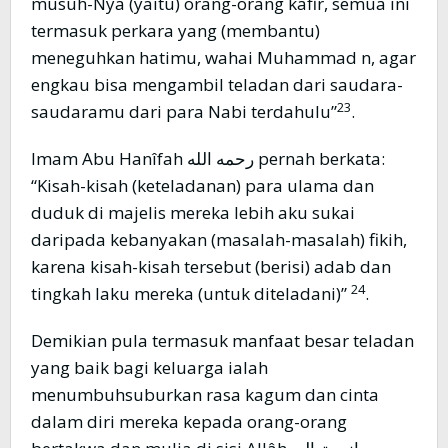
musuh-Nya (yaitu) orang-orang kafir, semua ini
termasuk perkara yang (membantu)
meneguhkan hatimu, wahai Muhammad n, agar
engkau bisa mengambil teladan dari saudara-
23
saudaramu dari para Nabi terdahulu”
.
Imam Abu Hanîfah رحمه الله pernah berkata:
“Kisah-kisah (keteladanan) para ulama dan
duduk di majelis mereka lebih aku sukai
daripada kebanyakan (masalah-masalah) fikih,
karena kisah-kisah tersebut (berisi) adab dan
24
tingkah laku mereka (untuk diteladani)”
.
Demikian pula termasuk manfaat besar teladan
yang baik bagi keluarga ialah
menumbuhsuburkan rasa kagum dan cinta
dalam diri mereka kepada orang-orang