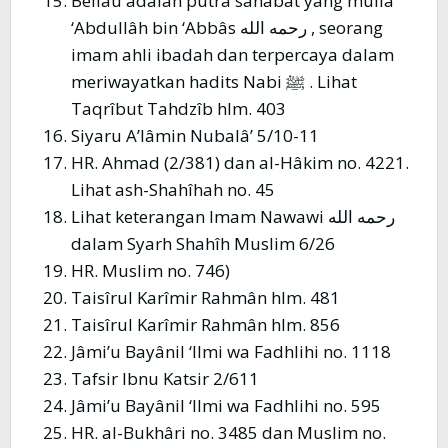
Beliau adalah putra sahabat yang mulia
‘Abdullâh bin ‘Abbâs رحمه الله , seorang
imam ahli ibadah dan terpercaya dalam
meriwayatkan hadits Nabi ﷺ . Lihat
Taqrîbut Tahdzîb hlm. 403
Siyaru A’lâmin Nubalâ’ 5/10-11
HR. Ahmad (2/381) dan al-Hâkim no. 4221.
Lihat ash-Shahîhah no. 45
Lihat keterangan Imam Nawawi رحمه الله
dalam Syarh Shahîh Muslim 6/26
HR. Muslim no. 746)
Taisîrul Karîmir Rahmân hlm. 481
Taisîrul Karîmir Rahmân hlm. 856
Jâmi’u Bayânil ‘Ilmi wa Fadhlihi no. 1118
Tafsir Ibnu Katsir 2/611
Jâmi’u Bayânil ‘Ilmi wa Fadhlihi no. 595
HR. al-Bukhâri no. 3485 dan Muslim no.