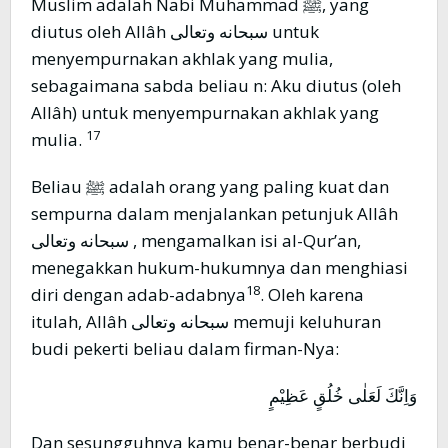
Muslim adalah Nabi Muhammad ﷺ, yang
diutus oleh Allâh سبحانه وتعالى untuk
menyempurnakan akhlak yang mulia,
sebagaimana sabda beliau n: Aku diutus (oleh
Allâh) untuk menyempurnakan akhlak yang
17
mulia.
Beliau ﷺ adalah orang yang paling kuat dan
sempurna dalam menjalankan petunjuk Allâh
سبحانه وتعالى , mengamalkan isi al-Qur’an,
menegakkan hukum-hukumnya dan menghiasi
18
diri dengan adab-adabnya
. Oleh karena
itulah, Allâh سبحانه وتعالى memuji keluhuran
budi pekerti beliau dalam firman-Nya:
وَاِنَّكَ لَعَلٰى خُلُقٍ عَظِيْمٍ
Dan sesungguhnya kamu benar-benar berbudi