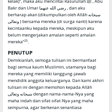
kelak)”, maka aku mencintai Rasulullah ﷺ , Abu
Bakr dan Umar رضي الله عنهما , dan aku
berharap akan (dikumpulkan oleh Allâh سبحانه
وتعالى ) bersama mereka (di surga nanti) karena
kecintaanku kepada mereka, meskipun aku
belum mengerjakan amalan seperti amalan
25
mereka”
.
PENUTUP
Demikianlah, semoga tulisan ini bermanfaat
bagi semua kaum Muslimin, utamanya bagi
mereka yang memiliki tanggung-jawab
mendidik anggota keluarganya. Dan kami akhiri
tulisan ini dengan memohon kepada Allâh
سبحانه وتعالى dengan nama-nama-Nya yang
maha indah dan sifat-sifat-Nya yang maha
sempurna, agar berkenan senantiasa