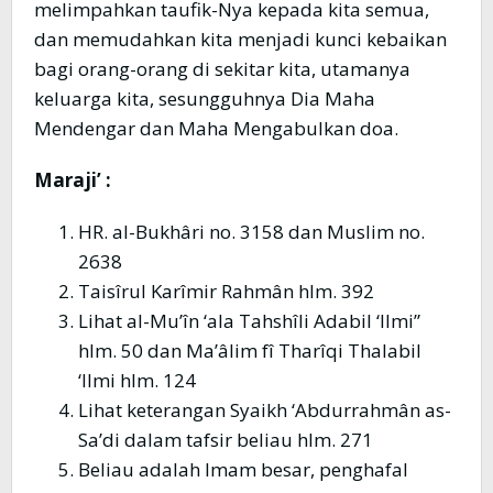
melimpahkan taufik-Nya kepada kita semua,
dan memudahkan kita menjadi kunci kebaikan
bagi orang-orang di sekitar kita, utamanya
keluarga kita, sesungguhnya Dia Maha
Mendengar dan Maha Mengabulkan doa.
Maraji’ :
HR. al-Bukhâri no. 3158 dan Muslim no.
2638
Taisîrul Karîmir Rahmân hlm. 392
Lihat al-Mu’în ‘ala Tahshîli Adabil ‘Ilmi”
hlm. 50 dan Ma’âlim fî Tharîqi Thalabil
‘Ilmi hlm. 124
Lihat keterangan Syaikh ‘Abdurrahmân as-
Sa’di dalam tafsir beliau hlm. 271
Beliau adalah Imam besar, penghafal