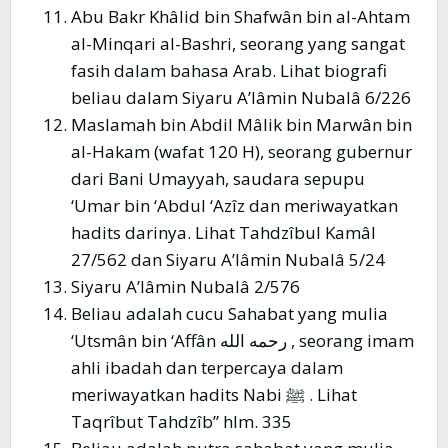
Abu Bakr Khâlid bin Shafwân bin al-Ahtam
al-Minqari al-Bashri, seorang yang sangat
fasih dalam bahasa Arab. Lihat biografi
beliau dalam Siyaru A’lâmin Nubalâ 6/226
Maslamah bin Abdil Mâlik bin Marwân bin
al-Hakam (wafat 120 H), seorang gubernur
dari Bani Umayyah, saudara sepupu
‘Umar bin ‘Abdul ‘Azîz dan meriwayatkan
hadits darinya. Lihat Tahdzîbul Kamâl
27/562 dan Siyaru A’lâmin Nubalâ 5/24
Siyaru A’lâmin Nubalâ 2/576
Beliau adalah cucu Sahabat yang mulia
‘Utsmân bin ‘Affân رحمه الله , seorang imam
ahli ibadah dan terpercaya dalam
meriwayatkan hadits Nabi ﷺ . Lihat
Taqrîbut Tahdzîb” hlm. 335