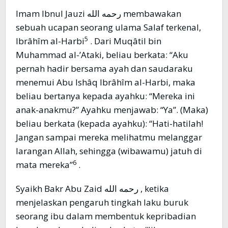
Imam Ibnul Jauzi رحمه الله membawakan
sebuah ucapan seorang ulama Salaf terkenal,
5
Ibrâhîm al-Harbi
. Dari Muqâtil bin
Muhammad al-’Ataki, beliau berkata: “Aku
pernah hadir bersama ayah dan saudaraku
menemui Abu Ishâq Ibrâhîm al-Harbi, maka
beliau bertanya kepada ayahku: “Mereka ini
anak-anakmu?” Ayahku menjawab: “Ya”. (Maka)
beliau berkata (kepada ayahku): “Hati-hatilah!
Jangan sampai mereka melihatmu melanggar
larangan Allah, sehingga (wibawamu) jatuh di
6
mata mereka”
.
Syaikh Bakr Abu Zaid رحمه الله , ketika
menjelaskan pengaruh tingkah laku buruk
seorang ibu dalam membentuk kepribadian