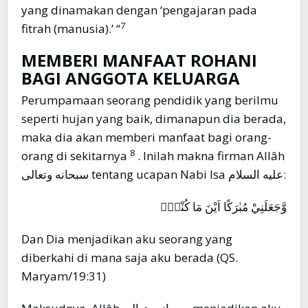
yang dinamakan dengan ‘pengajaran pada
7
fitrah (manusia).’ “
MEMBERI MANFAAT ROHANI
BAGI ANGGOTA KELUARGA
Perumpamaan seorang pendidik yang berilmu
seperti hujan yang baik, dimanapun dia berada,
maka dia akan memberi manfaat bagi orang-
8
orang di sekitarnya
. Inilah makna firman Allâh
سبحانه وتعالى tentang ucapan Nabi Isa عليه السلام:
وَّجَعَلَنِيْ مُبٰرَكًا اَيْنَ مَا كُنْتُۖ
Dan Dia menjadikan aku seorang yang
diberkahi di mana saja aku berada (QS.
Maryam/19:31)