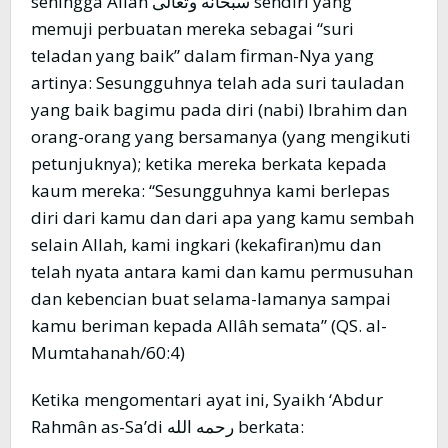
sehingga Allâh سبحانه وتعالى sendiri yang
memuji perbuatan mereka sebagai “suri
teladan yang baik” dalam firman-Nya yang
artinya: Sesungguhnya telah ada suri tauladan
yang baik bagimu pada diri (nabi) Ibrahim dan
orang-orang yang bersamanya (yang mengikuti
petunjuknya); ketika mereka berkata kepada
kaum mereka: “Sesungguhnya kami berlepas
diri dari kamu dan dari apa yang kamu sembah
selain Allah, kami ingkari (kekafiran)mu dan
telah nyata antara kami dan kamu permusuhan
dan kebencian buat selama-lamanya sampai
kamu beriman kepada Allâh semata” (QS. al-
Mumtahanah/60:4)
Ketika mengomentari ayat ini, Syaikh ‘Abdur
Rahmân as-Sa’di رحمه الله berkata: