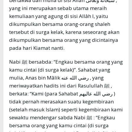
bertakwa dan mulia di sisi Allâh سبحانه وتعالى ,
yang ini merupakan sebab utama meraih
kemuliaan yang agung di sisi Allâh l, yaitu
dikumpulkan bersama orang-orang shaleh
tersebut di surga kelak, karena seseorang akan
dikumpulkan bersama orang yang dicintainya
pada hari Kiamat nanti.
Nabi ﷺ bersabda: “Engkau bersama orang yang
kamu cintai (di surga kelak)”. Sahabat yang
mulia, Anas bin Mâlik رضي الله عنه , yang
meriwayatkan hadits ini dari Rasulullah ﷺ ,
berkata: “Kami (para Sahabat رضي الله عاليهم )
tidak pernah merasakan suatu kegembiraan
(setelah masuk Islam) seperti kegembiraan kami
sewaktu mendengar sabda Nabi ﷺ : “Engkau
bersama orang yang kamu cintai (di surga