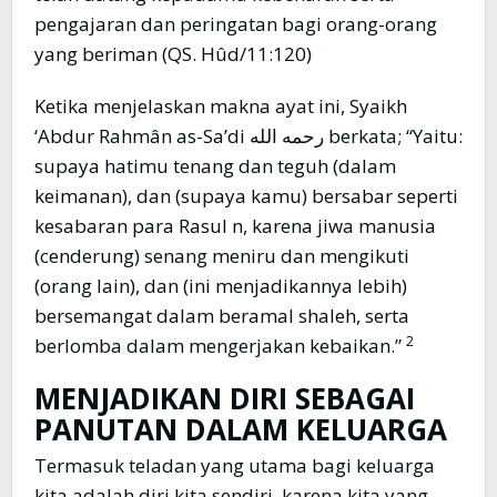
pengajaran dan peringatan bagi orang-orang
yang beriman (QS. Hûd/11:120)
Ketika menjelaskan makna ayat ini, Syaikh
‘Abdur Rahmân as-Sa’di رحمه الله berkata; “Yaitu:
supaya hatimu tenang dan teguh (dalam
keimanan), dan (supaya kamu) bersabar seperti
kesabaran para Rasul n, karena jiwa manusia
(cenderung) senang meniru dan mengikuti
(orang lain), dan (ini menjadikannya lebih)
bersemangat dalam beramal shaleh, serta
2
berlomba dalam mengerjakan kebaikan.”
MENJADIKAN DIRI SEBAGAI
PANUTAN DALAM KELUARGA
Termasuk teladan yang utama bagi keluarga
kita adalah diri kita sendiri, karena kita yang