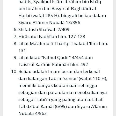
hadits, Syaikhul Islâm Ibrâhim bin Ishâq
bin Ibrâhim bin Basyir al-Baghdâdi al-
Harbi (wafat 285 H), biografi beliau dalam
Siyaru A’lâmin Nubalâ 13/356
Shifatush Shafwah 2/409
Hirâsatul Fadhîlah hlm. 127-128
Lihat Ma’âlimu fî Tharîqi Thalabil ‘Ilmi hlm.
131
Lihat kitab “Fathul Qadîr” 4/454 dan
Taisîrul Karîmir Rahmân hlm. 492
Beliau adalah Imam besar dan terkenal
dari kalangan Tabi’in ‘senior’ (wafat 110 H),
memiliki banyak keutamaan sehingga
sebagian dari para ulama menobatkannya
sebagai Tabi’in yang paling utama. Lihat
Tahdzîbul Kamâl (6/95) dan Siyaru A’lâmin
Nubalâ 4/563