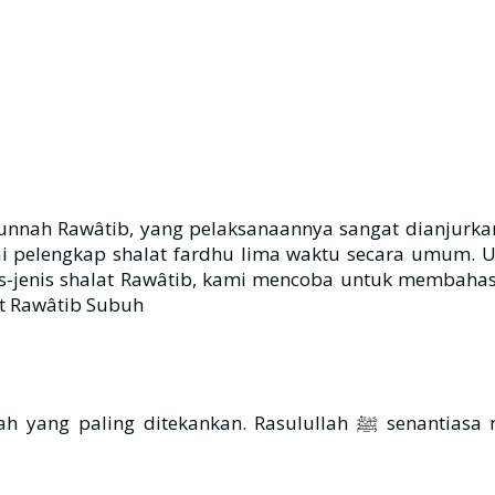
h
Sunnah Rawâtib, yang pelaksanaannya sangat dianjurk
ai pelengkap shalat fardhu lima waktu secara umum. 
jenis shalat Rawâtib, kami mencoba untuk membahasn
t Rawâtib Subuh
 ﷺ senantiasa melakukannya dan tidak meninggalkannya, baik saat