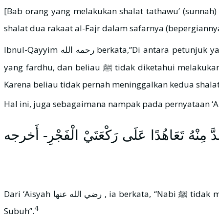
[Bab orang yang melakukan shalat tathawu’ (sunnah) dal
shalat dua rakaat al-Fajr dalam safarnya (bepergiannya
Ibnul-Qayyim رحمه الله berkata,”Di antara petunjuk yang dicontohkan Rasulullah ﷺ dalam safarnya, yaitu (beliau) mencukupkan diri dengan melaksanakan shalat
yang fardhu, dan beliau ﷺ tidak diketahui melakukan shalat Sunnah Rawâtib sebelum dan sesudah shalat fardhu kecuali shalat witir dan Sunnah Rawâtib Subuh.
Karena beliau tidak pernah meninggalkan kedua shalat
Hal ini, juga sebagaimana nampak pada pernyataan ‘A
ِنْهُ تَعَاهُدًا عَلَى رَكْعَتَيْ الْفَجْرِ- أَخرجه
Dari ‘Aisyah رضي الله عنها , ia berkata, “Nabi ﷺ tidak melakukan satu pun shalat Sunnah yang dilakukan secara terus-menerus melebihi dua rakaat (shalat Rawatib)
4
Subuh”.