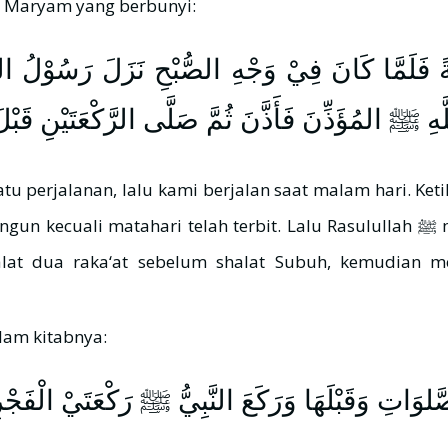
bu Maryam yang berbunyi:
لَةً فَلَمَّا كَانَ فِيْ وَجْهِ الصُّبْحِ نَزَلَ رَسُوْلُ الل
 ﷺ المُؤَذِّنَ فَأَذَّنَ ثُمَّ صَلَّى الرَّكْعَتَيْنِ قَبْلَ 
 terbit. Lalu Rasulullah ﷺ memerintahkan muadzin (untuk beradzan), lalu ia pun
lam kitabnya:
لوَاتِ وَقَبْلَهَا وَرَكَعَ النَّبِيُّ ﷺ رَكْعَتَيْ الْفَجْ