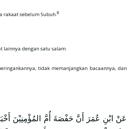
8
uhur dan dua rakaat sebelum Subuh.
t lainnya dengan satu salam.
عَنْ ابْنِ عُمَرَ أَنَّ حَفْصَةَ أُمَّ المُؤْمِنِيْنَ أَخْب