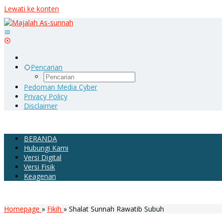
Lewati ke konten
Pencarian
Pedoman Media Cyber
Privacy Policy
Disclaimer
BERANDA
Hubungi Kami
Versi Digital
Versi Fisik
Keagenan
Homepage
»
Fikih
»
Shalat Sunnah Rawatib Subuh