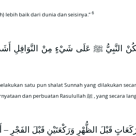
6
(Subuh) lebih baik dari dunia dan seisinya.”
لنَّبِيُّ ﷺ عَلَى شَيْءٍ مِنْ النَّوَافِلِ أَشَدَّ 
Dalam dua hadits di atas, nampak adan
َ رَكَعَاتٍ قَبْلَ الظُّهْرِ وَرَكْعَتَيْنِ قَبْلَ الفَجْرِ