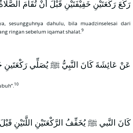
رَكَعَ رَكْعَتَيْنِ خَفِيْفَتَيْنِ قَبْلَ أَنْ تُقَامَ ا
a, sesungguhnya dahulu, bila muadzinselesai dari
9
h sudah nampak, maka beliau ﷺ shalat dua raka’at yang ringan sebelum iqamat shalat.
عَنْ عَائِشَةَ كَانَ النَّبِيُّ ﷺ يُصَلِّي رَكْعَتَينِ خَفِي
10
at Subuh”.
كَانَ النَّبي ﷺ يُخَفِّفُ الرَّكْعَتَيْنِ اللَّتَيْنِ قَبْلَ