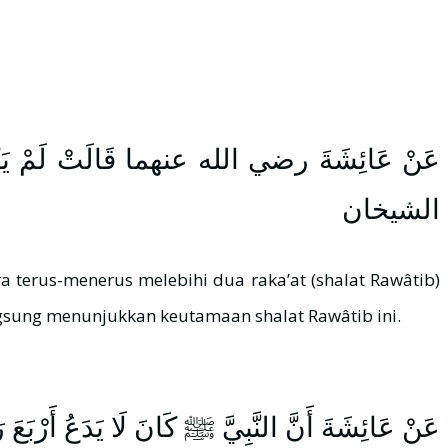
عَنْ عَائِشَةَ رضي الله عنهما قَالَتْ لَمْ يَكُنْ ا
الشيخان
ya pernyataan dan perbuatan Rasulullah ﷺ , yang secara langsung menunjukkan keutamaan shalat Rawâtib ini.
عَنْ عَائِشَةَ أَنَّ النَّبِيَّ ﷺ كَانَ لَا يَدَعُ أَرْبَع