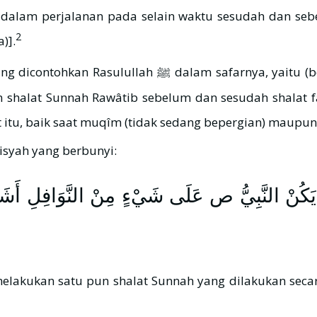
am perjalanan pada selain waktu sesudah dan sebelum shal
2
)].
 itu, baik saat muqîm (tidak sedang bepergian) maupun 
isyah yang berbunyi:
النَّبِيُّ ص عَلَى شَيْءٍ مِنْ النَّوَافِلِ أَشَدَّ م