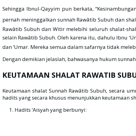
Sehingga Ibnul-Qayyim pun berkata, “Kesinambungan dan penjagaan beliau ﷺ terhadap sunnah Rawâtib Subuh 
pernah meninggalkan sunnah Rawâtib Subuh dan shalat Witir dalam safa
Rawâtib Subuh dan Witir melebihi seluruh shalat-sha
selain Rawâtib Subuh. Oleh karena itu, dahulu Ibnu ‘Umar 
dan ‘Umar. Mereka semua dalam safarnya tidak melebih
Dengan demikian jelaslah, bahwasanya hukum sunnah
KEUTAMAAN SHALAT RAWATIB SUB
Keutamaan shalat Sunnah Rawâtib Subuh, secara umu
hadits yang secara khusus menunjukkan keutamaan shal
Hadits ‘Aisyah yang berbunyi: