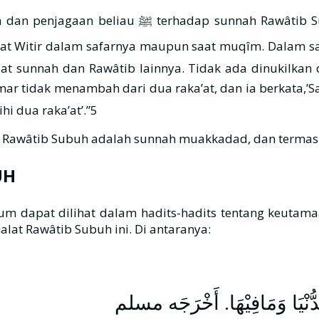
melebihi seluruh shalat sunnah. Beliau ﷺ tidak
rnya maupun saat muqîm. Dalam safar, beliau ﷺ senantiasa disiplin mel
lat sunnah dan Rawâtib lainnya. Tidak ada dinukilkan
tidak menambah dari dua raka’at, dan ia berkata,’Saya telah
i dua raka’at’.”5
 Rawâtib Subuh adalah sunnah muakkadad, dan termasu
UH
m dapat dilihat dalam hadits-hadits tentang keutam
at Rawâtib Subuh ini. Di antaranya:
دُّنْيَا وَمَافِيْهَا. أَخْرَجَه مسلم