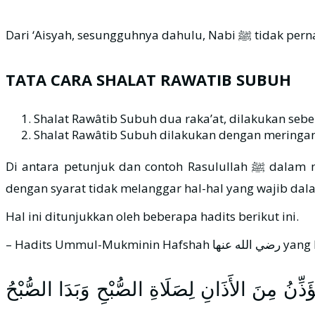
Dari ‘Aisyah, s
TATA CARA SHALAT RAWATIB SUBUH
Shalat Rawâtib Subuh dua raka’at, dilakukan seb
Shalat Rawâtib Subuh dilakukan dengan meringa
Di antara petunjuk dan contoh Rasulullah ﷺ dalam melakukan dua raka’at Rawâtib Subuh, ialah dengan meringankannya, tidak memanjangkan bacaannya, dan
dengan syarat tidak melanggar hal-hal yang wajib dala
Hal ini ditunjukkan oleh beberapa hadits berikut ini.
– Hadits Ummul-Mukminin
ذِّنُ مِنَ الأَذَانِ لِصَلَاةِ الصُّبْحِ وَبَدَا الصُّبْحُ