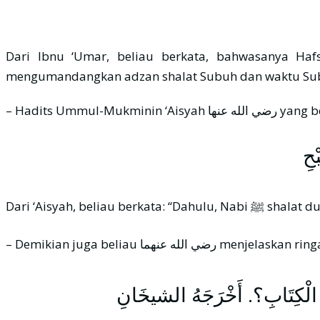
Dari Ibnu ‘Umar, beliau berkata, bahwasanya Haf
– Hadits Ummul-Mukminin ‘Aisy
ْحِ
Dari ‘Aisyah, b
ُمِّ الْكِتَابِ؟. أَخْرَجَهُ الشيخَانِ