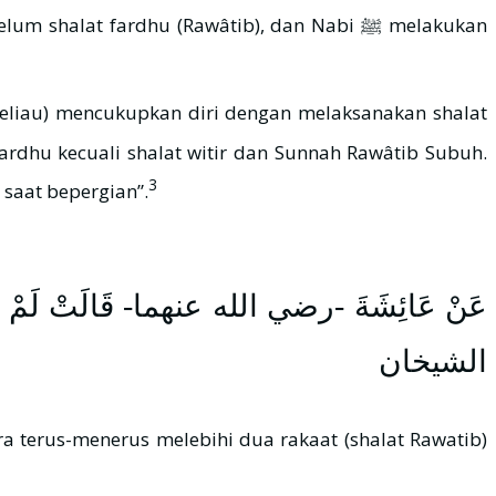
at fardhu (Rawâtib), dan Nabi ﷺ melakukan
3
saat bepergian”.
عَنْ عَائِشَةَ -رضي الله عنهما- قَالَتْ لَمْ يَكُنْ 
الشيخان