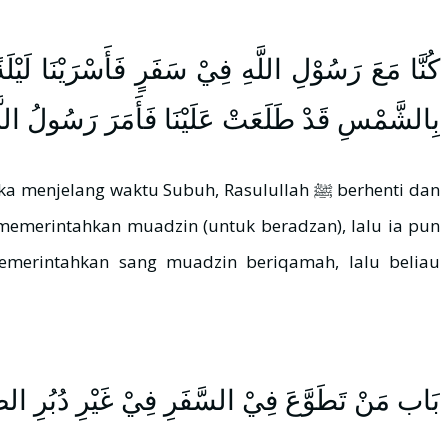
كُنَّا مَعَ رَسُوْلِ اللَّهِ فِيْ سَفَرٍ فَأَسْرَيْنَا لَيْ
بِالشَّمْسِ قَدْ طَلَعَتْ عَلَيْنَا فَأَمَرَ رَسُولُ اللَّهِ
بَاب مَنْ تَطَوَّعَ فِيْ السَّفَرِ فِيْ غَيْرِ دُبُرِ الصَّ