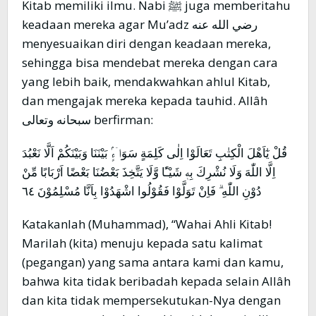
Kitab memiliki ilmu. Nabi ﷺ juga memberitahu
keadaan mereka agar Mu’adz رضي الله عنه
menyesuaikan diri dengan keadaan mereka,
sehingga bisa mendebat mereka dengan cara
yang lebih baik, mendakwahkan ahlul Kitab,
dan mengajak mereka kepada tauhid. Allâh
سبحانه وتعالى berfirman:
قُلْ يٰٓاَهْلَ الْكِتٰبِ تَعَالَوْا اِلٰى كَلِمَةٍ سَوَاۤءٍۢ بَيْنَنَا وَبَيْنَكُمْ اَلَّا نَعْبُدَ
اِلَّا اللّٰهَ وَلَا نُشْرِكَ بِهٖ شَيْـًٔا وَّلَا يَتَّخِذَ بَعْضُنَا بَعْضًا اَرْبَابًا مِّنْ
دُوْنِ اللّٰهِ ۗ فَاِنْ تَوَلَّوْا فَقُوْلُوا اشْهَدُوْا بِاَنَّا مُسْلِمُوْنَ ٦٤
Katakanlah (Muhammad), “Wahai Ahli Kitab!
Marilah (kita) menuju kepada satu kalimat
(pegangan) yang sama antara kami dan kamu,
bahwa kita tidak beribadah kepada selain Allâh
dan kita tidak mempersekutukan-Nya dengan