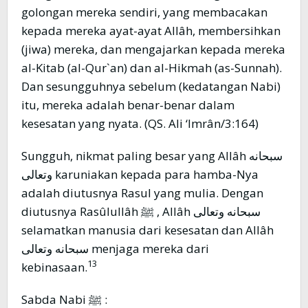
golongan mereka sendiri, yang membacakan
kepada mereka ayat-ayat Allâh, membersihkan
(jiwa) mereka, dan mengajarkan kepada mereka
al-Kitab (al-Qur`an) dan al-Hikmah (as-Sunnah).
Dan sesungguhnya sebelum (kedatangan Nabi)
itu, mereka adalah benar-benar dalam
kesesatan yang nyata. (QS. Ali ‘Imrân/3:164)
Sungguh, nikmat paling besar yang Allâh سبحانه
وتعالى karuniakan kepada para hamba-Nya
adalah diutusnya Rasul yang mulia. Dengan
diutusnya Rasûlullâh ﷺ , Allâh سبحانه وتعالى
selamatkan manusia dari kesesatan dan Allâh
سبحانه وتعالى menjaga mereka dari
13
kebinasaan.
Sabda Nabi ﷺ :