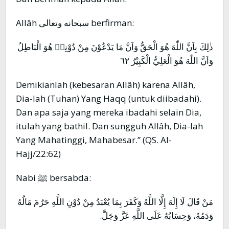
Allâh سبحانه وتعالى berfirman:
ذٰلِكَ بِاَنَّ اللّٰهَ هُوَ الْحَقُّ وَاَنَّ مَا يَدْعُوْنَ مِنْ دُوْنِهٖ هُوَ الْبَاطِلُ
وَاَنَّ اللّٰهَ هُوَ الْعَلِيُّ الْكَبِيْرُ ٦٢
Demikianlah (kebesaran Allâh) karena Allâh,
Dia-lah (Tuhan) Yang Haqq (untuk diibadahi).
Dan apa saja yang mereka ibadahi selain Dia,
itulah yang bathil. Dan sungguh Allâh, Dia-lah
Yang Mahatinggi, Mahabesar.” (QS. Al-
Hajj/22:62)
Nabi ﷺ bersabda:
مَنْ قَالَ لَا إِلَهَ إِلَّا اللَّهُ وَكَفَرَ بِمَا يُعْبَدُ مِنْ دُوْنِ اللَّهِ حَرُمَ مَالُهُ
وَدَمُهُ، وَحِسَابُهُ عَلَى اللَّهِ عَزَّ وَجَلَّ.