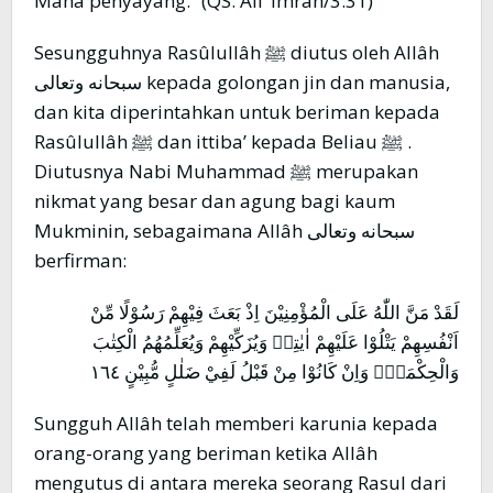
Maha penyayang.” (QS. Ali ‘Imrân/3:31)
Sesungguhnya Rasûlullâh ﷺ diutus oleh Allâh
سبحانه وتعالى kepada golongan jin dan manusia,
dan kita diperintahkan untuk beriman kepada
Rasûlullâh ﷺ dan ittiba’ kepada Beliau ﷺ .
Diutusnya Nabi Muhammad ﷺ merupakan
nikmat yang besar dan agung bagi kaum
Mukminin, sebagaimana Allâh سبحانه وتعالى
berfirman:
لَقَدْ مَنَّ اللّٰهُ عَلَى الْمُؤْمِنِيْنَ اِذْ بَعَثَ فِيْهِمْ رَسُوْلًا مِّنْ
اَنْفُسِهِمْ يَتْلُوْا عَلَيْهِمْ اٰيٰتِهٖ وَيُزَكِّيْهِمْ وَيُعَلِّمُهُمُ الْكِتٰبَ
وَالْحِكْمَةَۚ وَاِنْ كَانُوْا مِنْ قَبْلُ لَفِيْ ضَلٰلٍ مُّبِيْنٍ ١٦٤
Sungguh Allâh telah memberi karunia kepada
orang-orang yang beriman ketika Allâh
mengutus di antara mereka seorang Rasul dari