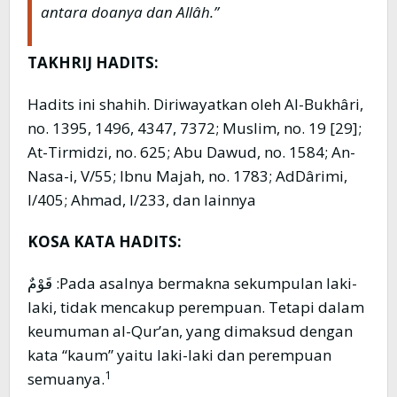
antara doanya dan Allâh.”
TAKHRIJ HADITS:
Hadits ini shahih. Diriwayatkan oleh Al-Bukhâri,
no. 1395, 1496, 4347, 7372; Muslim, no. 19 [29];
At-Tirmidzi, no. 625; Abu Dawud, no. 1584; An-
Nasa-i, V/55; Ibnu Majah, no. 1783; AdDârimi,
I/405; Ahmad, I/233, dan lainnya
KOSA KATA HADITS:
قَوْمٌ :Pada asalnya bermakna sekumpulan laki-
laki, tidak mencakup perempuan. Tetapi dalam
keumuman al-Qur’an, yang dimaksud dengan
kata “kaum” yaitu laki-laki dan perempuan
1
semuanya.