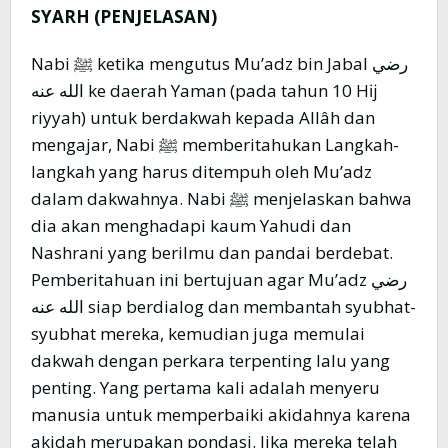
SYARH (PENJELASAN)
Nabi ﷺ ketika mengutus Mu’adz bin Jabal رضي
الله عنه ke daerah Yaman (pada tahun 10 Hĳ
riyyah) untuk berdakwah kepada Allâh dan
mengajar, Nabi ﷺ memberitahukan Langkah-
langkah yang harus ditempuh oleh Mu’adz
dalam dakwahnya. Nabi ﷺ menjelaskan bahwa
dia akan menghadapi kaum Yahudi dan
Nashrani yang berilmu dan pandai berdebat.
Pemberitahuan ini bertujuan agar Mu’adz رضي
الله عنه siap berdialog dan membantah syubhat-
syubhat mereka, kemudian juga memulai
dakwah dengan perkara terpenting lalu yang
penting. Yang pertama kali adalah menyeru
manusia untuk memperbaiki akidahnya karena
akidah merupakan pondasi. Jika mereka telah