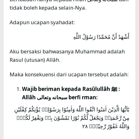
tidak boleh kepada selain-Nya.
Adapun ucapan syahadat:
أَشْهَدُ أَنَّ مُحَمَّدًا رَسُوْلُ اللَّهِ
Aku bersaksi bahwasanya Muhammad adalah
Rasul (utusan) Allâh.
Maka konsekuensi dari ucapan tersebut adalah:
Wajib beriman kepada Rasûlullâh
ﷺ
:
Allâh
سبحانه وتعالى
berfi rman:
يٰٓاَيُّهَا الَّذِيْنَ اٰمَنُوا اتَّقُوا اللّٰهَ وَاٰمِنُوْا بِرَسُوْلِهٖ يُؤْتِكُمْ كِفْلَيْنِ
مِنْ رَّحْمَتِهٖ وَيَجْعَلْ لَّكُمْ نُوْرًا تَمْشُوْنَ بِهٖ وَيَغْفِرْ لَكُمْۗ
وَاللّٰهُ غَفُوْرٌ رَّحِيْمٌۙ ٢٨