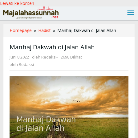
Lewati ke konten
Homepage
»
Hadist
»
Manhaj Dakwah di Jalan Allah
Manhaj Dakwah di Jalan Allah
Juni 8 2022
oleh
Redaksi
-
2698 Dilihat
oleh
Redaksi