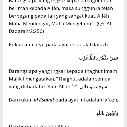
Barangsiapa yang ingkar kepada thaghut dan
beriman kepada Allâh, maka sungguh ia telah
berpegang pada tali yang sangat kuat. Allâh
Maha Mendengar, Maha Mengetahui.” (QS. Al-
Baqarah/2:256)
Rukun an-nafyu pada ayat ini adalah lafazh,
فَمَنْ يَكْفُرْ بِالطَّاغُوْتِ
Barangsiapa yang ingkar kepada thaghut Imam
Malik t mengatakan, “Thaghut adalah semua
10
yang diibadahi selain Allâh سبحانه وتعالى .”
Dan rukun
al-itsbaat
pada ayat ini adalah lafazh,
وَيُؤْمِنْ بِاللَّهِ
Dan beriman kepada Allâh.