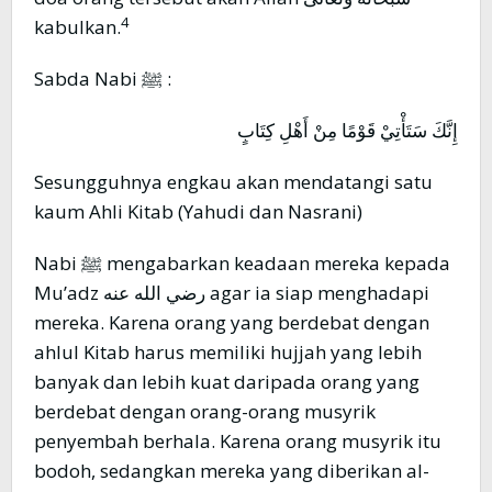
4
kabulkan.
Sabda Nabi ﷺ :
إِنَّكَ سَتَأْتِيْ قَوْمًا مِنْ أَهْلِ كِتَابٍ
Sesungguhnya engkau akan mendatangi satu
kaum Ahli Kitab (Yahudi dan Nasrani)
Nabi ﷺ mengabarkan keadaan mereka kepada
Mu’adz رضي الله عنه agar ia siap menghadapi
mereka. Karena orang yang berdebat dengan
ahlul Kitab harus memiliki hujjah yang lebih
banyak dan lebih kuat daripada orang yang
berdebat dengan orang-orang musyrik
penyembah berhala. Karena orang musyrik itu
bodoh, sedangkan mereka yang diberikan al-