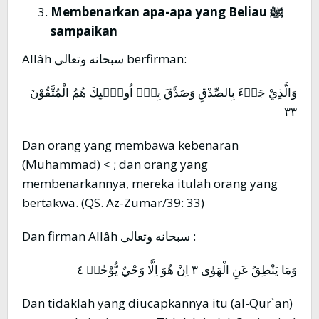
Membenarkan apa-apa yang Beliau
ﷺ
sampaikan
Allâh سبحانه وتعالى berfirman:
وَالَّذِيْ جَاۤءَ بِالصِّدْقِ وَصَدَّقَ بِهٖٓ اُولٰۤىِٕكَ هُمُ الْمُتَّقُوْنَ
٣٣
Dan orang yang membawa kebenaran
(Muhammad) < ; dan orang yang
membenarkannya, mereka itulah orang yang
bertakwa. (QS. Az-Zumar/39: 33)
Dan firman Allâh سبحانه وتعالى :
وَمَا يَنْطِقُ عَنِ الْهَوٰى ٣ اِنْ هُوَ اِلَّا وَحْيٌ يُّوْحٰىۙ ٤
Dan tidaklah yang diucapkannya itu (al-Qur`an)