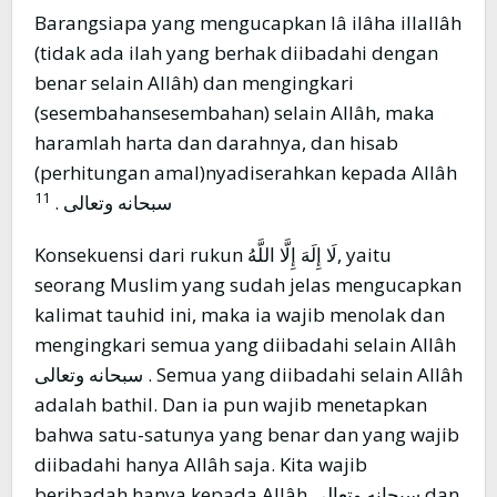
Barangsiapa yang mengucapkan lâ ilâha illallâh
(tidak ada ilah yang berhak diibadahi dengan
benar selain Allâh) dan mengingkari
(sesembahansesembahan) selain Allâh, maka
haramlah harta dan darahnya, dan hisab
(perhitungan amal)nyadiserahkan kepada Allâh
11
سبحانه وتعالى .
Konsekuensi dari rukun لَا إِلَهَ إِلَّا اللَّهُ, yaitu
seorang Muslim yang sudah jelas mengucapkan
kalimat tauhid ini, maka ia wajib menolak dan
mengingkari semua yang diibadahi selain Allâh
سبحانه وتعالى . Semua yang diibadahi selain Allâh
adalah bathil. Dan ia pun wajib menetapkan
bahwa satu-satunya yang benar dan yang wajib
diibadahi hanya Allâh saja. Kita wajib
beribadah hanya kepada Allâh سبحانه وتعالى dan