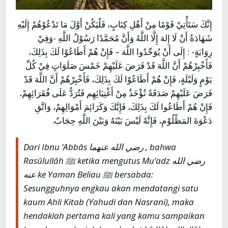
إِنَّكَ سَتَأْتِيْ قَوْمًا مِنْ أَهْلِ كِتَابٍ، فَلْيَكُنْ أَوَّلَ مَا تَدْعُوْهُمْ إِلَيْهِ
شَهَادَةُ أَنْ لَا إِلهَ إِلَّا اللَّهُ وَأَنَّ مُحَمَّدًا رَسُوْلُ اللَّهِ -وَفِيْ
رِوَايَةٍ- : إِلَى أَنْ يُوَحِّدُوا اللَّهَ – فَإِنْ هُمْ أَطَاعُوْا لَكَ بِذَلِكَ،
فَأَخْبِرْهُمْ أَنَّ اللَّهَ قَدْ فَرَضَ عَلَيْهِمْ خَمْسَ صَلَوَاتٍ فِيْ كُلِّ
يَوْمٍ وَلَيْلَةٍ، فَإِنْ هُمْ أَطَاعُوْا لَكَ بِذَلِكَ، فَأَخْبِرْهُمْ أَنَّ اللَّهَ قَدْ
فَرَضَ عَلَيْهِمْ صَدَقَةً تُؤْخَذُ مِنْ أَغْنِيَائِهِم فَتُرَدُّ عَلَى فُقَرَائِهِمْ،
فَإِنْ هُمْ أَطَاعُوا لَكَ بِذَلِكَ، فَإِيَّكَ وَكَرَائِمَ أَمْوَالِهِمْ، وَاتَّقِ
دَعْوَةَ المَظْلُوْمِ، فَإِنَّهُ لَيْسَ بَيْنَهُ وَبَيْنَ اللَّهِ حِجَابٌ.
Dari Ibnu ‘Abbâs رضي الله عنهما , bahwa
Rasûlullâh ﷺ ketika mengutus Mu’adz رضي الله
عنه ke Yaman Beliau ﷺ bersabda:
Sesungguhnya engkau akan mendatangi satu
kaum Ahli Kitab (Yahudi dan Nasrani), maka
hendaklah pertama kali yang kamu sampaikan