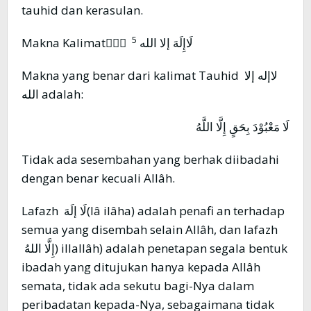
tauhid dan kerasulan.
5
Makna Kalimat ُّٰ لَاإِلَهَ إلا الله
Makna yang benar dari kalimat Tauhid لاإله إلا
الله adalah:
لَا مَعْبُوْدَ بِحَقٍ إِلَّا اللَّهُ
Tidak ada sesembahan yang berhak diibadahi
dengan benar kecuali Allâh.
Lafazh لَا إلَهَ(lâ ilâha) adalah penafi an terhadap
semua yang disembah selain Allâh, dan lafazh
إِلَّا اللهُ) illallâh) adalah penetapan segala bentuk
ibadah yang ditujukan hanya kepada Allâh
semata, tidak ada sekutu bagi-Nya dalam
peribadatan kepada-Nya, sebagaimana tidak