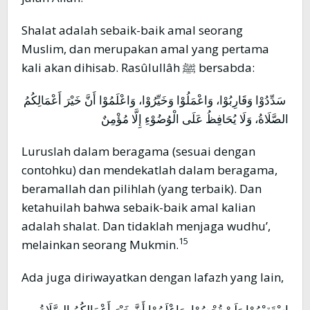
Shalat adalah sebaik-baik amal seorang
Muslim, dan merupakan amal yang pertama
kali akan dihisab. Rasûlullâh ﷺ bersabda:
سَدِّدُوْا وَقَارِبُوْا، وَاعْمَلُوْا وَخَيِّرُوْا، وَاعْلَمُوْا أَنَّ خَيْرَ أَعْمَالِكُمُ
الصَّلَاةُ، وَلَا يُحَافِظُ عَلَى الْوُضُوْءِ إِلَّا مُؤْمِنٌ
Luruslah dalam beragama (sesuai dengan
contohku) dan mendekatlah dalam beragama,
beramallah dan pilihlah (yang terbaik). Dan
ketahuilah bahwa sebaik-baik amal kalian
adalah shalat. Dan tidaklah menjaga wudhu’,
15
melainkan seorang Mukmin.
Ada juga diriwayatkan dengan lafazh yang lain,
اِسْتَقِيْمُوْا وَلَنْ تُحْصُوْا، وَاعْلَمُوْا أَنَّ خَيْرَ أَعْمَالِكُمُ الصَّلَاةُ،