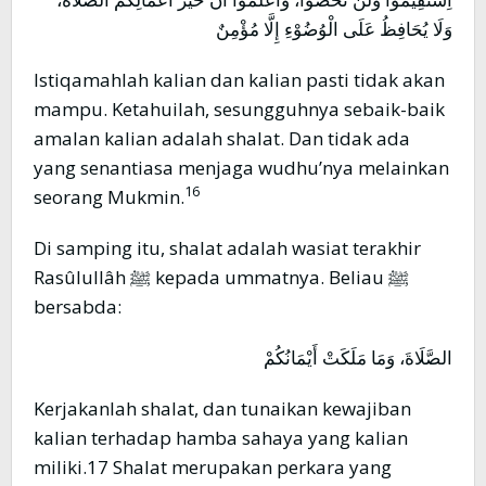
وَلَا يُحَافِظُ عَلَى الْوُضُوْءِ إِلَّا مُؤْمِنٌ
Istiqamahlah kalian dan kalian pasti tidak akan
mampu. Ketahuilah, sesungguhnya sebaik-baik
amalan kalian adalah shalat. Dan tidak ada
yang senantiasa menjaga wudhu’nya melainkan
16
seorang Mukmin.
Di samping itu, shalat adalah wasiat terakhir
Rasûlullâh ﷺ kepada ummatnya. Beliau ﷺ
bersabda:
الصَّلَاةَ، وَمَا مَلَكَتْ أَيْمَانُكُمْ
Kerjakanlah shalat, dan tunaikan kewajiban
kalian terhadap hamba sahaya yang kalian
miliki.17 Shalat merupakan perkara yang