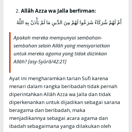
Allâh Azza wa Jalla berfirman:
أَمْ لَهُمْ شُرَكَاءُ شَرَعُوا لَهُمْ مِنَ الدِّينِ مَا لَمْ يَأْذَنْ بِهِ اللَّهُ
Apakah mereka mempunyai sembahan-
sembahan selain Allâh yang mensyariatkan
untuk mereka agama yang tidak diizinkan
Allâh? [asy-Syûrâ/42:21]
Ayat ini mengharamkan tarian Sufi karena
menari dalam rangka beribadah tidak pernah
diperintahkan Allâh Azza wa Jalla dan tidak
diperkenankan untuk dijadikan sebagai sarana
beragama dan beribadah, maka
menjadikannya sebagai acara agama dan
ibadah sebagaimana yanga dilakukan oleh