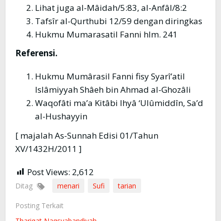
Lihat juga al-Mâidah/5:83, al-Anfâl/8:2
Tafsîr al-Qurthubi 12/59 dengan diringkas
Hukmu Mumarasatil Fanni hlm. 241
Referensi.
Hukmu Mumârasil Fanni fisy Syarî’atil
Islâmiyyah Shâeh bin Ahmad al-Ghozâli
Waqofâti ma’a Kitâbi Ihyâ ‘Ulûmiddîn, Sa’d
al-Hushayyin
[ majalah As-Sunnah Edisi 01/Tahun
XV/1432H/2011 ]
Post Views:
2,612
Ditag
menari
Sufi
tarian
Posting Terkait
Thariqat Naqsyabandiyah