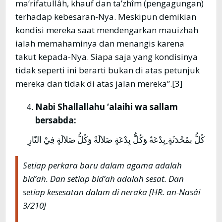
ma’rifatullâh, khauf dan ta’zhîm (pengagungan)
terhadap kebesaran-Nya. Meskipun demikian
kondisi mereka saat mendengarkan mauizhah
ialah memahaminya dan menangis karena
takut kepada-Nya. Siapa saja yang kondisinya
tidak seperti ini berarti bukan di atas petunjuk
mereka dan tidak di atas jalan mereka”.[3]
Nabi Shallallahu ‘alaihi wa sallam
bersabda:
كُلُّ بمُحْدَثَةٍ ِبِدْعَةٌ وَكُلُّ بِدْعَةٍ ضَلاَلَةٌ وَكُلُّ ضَلاَلَةٍ فِيْ النّارِ
Setiap perkara baru dalam agama adalah
bid’ah. Dan setiap bid’ah adalah sesat. Dan
setiap kesesatan dalam di neraka [HR. an-Nasâi
3/210]