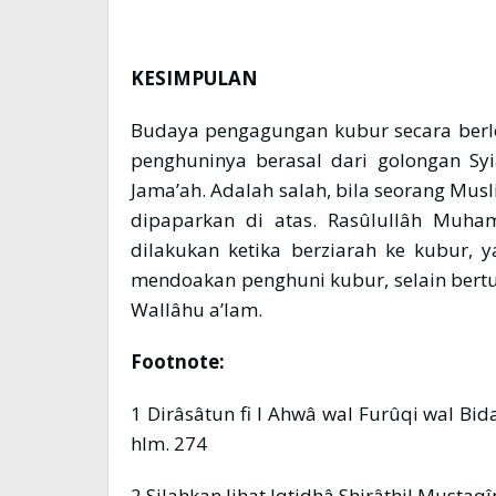
KESIMPULAN
Budaya pengagungan kubur secara ber
penghuninya berasal dari golongan Sy
Jama’ah. Adalah salah, bila seorang Mu
dipaparkan di atas. Rasûlullâh Muhammad ﷺ telah menetapkan a
dilakukan ketika berziarah ke kubur, 
mendoakan penghuni kubur, selain bertu
Wallâhu a’lam.
Footnote:
1 Dirâsâtun fi l Ahwâ wal Furûqi wal Bida
hlm. 274
2 Silahkan lihat Iqtidhâ Shirâthil Mustaq