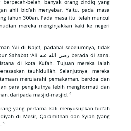
 berpecah-belah, banyak orang zindiq yang
n ahli bid’ah menyebar. Yaitu, pada masa
ng tahun 300an. Pada masa itu, telah muncul
mudian mereka menginjakkan kaki ke negeri
 ‘Ali di Najef, padahal sebelumnya, tidak
رضي الله berada di sana.
istana di kota Kufah. Tujuan mereka ialah
rasaskan tauhîdullâh. Selanjutnya, mereka
utamaan menziarahi pemakaman, berdoa dan
i dan para pengikutnya lebih menghormati dan
4
n, daripada masjid-masjid.
diyah di Mesir, Qarâmithah dan Syiah (yang
5
”.