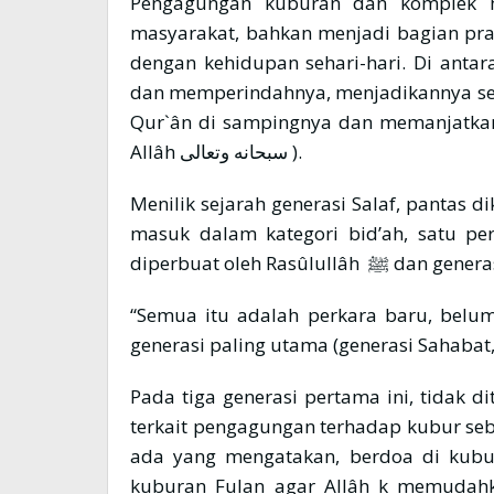
Pengagungan kuburan dan komplek 
masyarakat, bahkan menjadi bagian pr
dengan kehidupan sehari-hari. Di an
dan memperindahnya, menjadikannya se
Qur`ân di sampingnya dan memanjatka
Allâh سبحانه وتعالى ).
Menilik sejarah generasi Salaf, pantas 
masuk dalam kategori bid’ah, satu p
diperbuat oleh Rasûlu
“Semua itu adalah perkara baru, belum 
generasi paling utama (generasi Sahabat, T
Pada tiga generasi pertama ini, tidak
terkait pengagungan terhadap kubur se
ada yang mengatakan, berdoa di kubur
kuburan Fulan agar Allâh k memudah