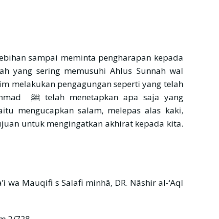
lebihan sampai meminta pengharapan kepada
iah yang sering memusuhi Ahlus Sunnah wal
slim melakukan pengagungan seperti yang telah
pa saja yang
yaitu mengucapkan salam, melepas alas kaki,
juan untuk mengingatkan akhirat kepada kita.
’i wa Mauqifi s Salafi minhâ, DR. Nâshir al-‘Aql
îm 2/728