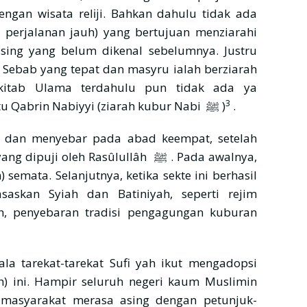
engan wisata relĳi. Bahkan dahulu tidak ada
h perjalanan jauh) yang bertujuan menziarahi
 Sebab yang tepat dan masyru ialah berziarah
-kitab Ulama terdahulu pun tidak ada ya
3
membahas tema khusus berjudul Ziyâratu Qabrin Nabiyyi (ziarah kubur Nabi ﷺ )
.
 dan menyebar pada abad keempat, setelah
 oleh Rasûlullâh ﷺ . Pada awalnya,
semata. Selanjutnya, ketika sekte ini berhasil
askan Syiah dan Batiniyah, seperti rejim
yah, penyebaran tradisi pengagungan kuburan
a tarekat-tarekat Sufi yah ikut mengadopsi
ah) ini. Hampir seluruh negeri kaum Muslimin
 masyarakat merasa asing dengan petunjuk-