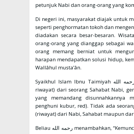
petunjuk Nabi dan orang-orang yang ko
Di negeri ini, masyarakat diajak untuk
seperti penghormatan tokoh dan mengena
diadakan secara besar-besaran. Wisa
orang-orang yang dianggap sebagai wal
orang memang berniat untuk mengu
harapan mendapatkan solusi hidup, kem
Wallâhul musta’ân.
Syaikhul Islam Ibnu Taimiyah رحمه الله mengatakan, “Aku tidak mengenal (adanya
riwayat) dari seorang Sahabat Nabi, g
yang memandang disunnahkannya me
penghuni kubur, red). Tidak ada seoran
(riwayat) dari Nabi, Sahabat maupun dar
Beliau رحمه الله menambahkan, “Kemunculan dan penyebarannya ketika pemerintahan