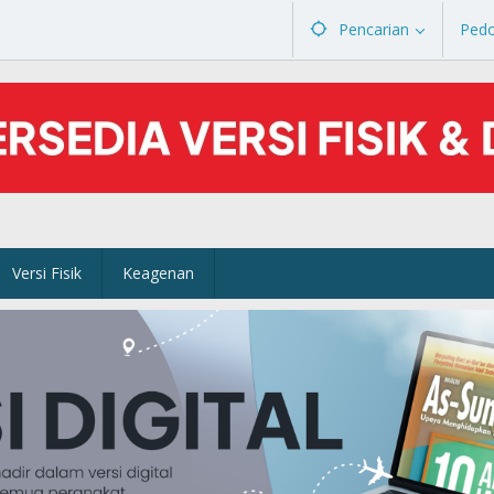
Pencarian
Ped
Versi Fisik
Keagenan