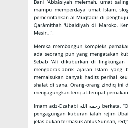
Bani ‘Abbâsiyah melemah, umat saling
mampu memperdaya umat Islam, sloga
pemerintahkan al-Muqtadir di penghuju
Qarâmithah ‘Ubaidiyah di Maroko. Ke
Mesir…”.
Mereka membangun kompleks pemakaman
ada seorang pun yang mengatakan kubur Sahabat ‘Ali  عنه
Sebab ‘Ali dikuburkan di lingkungan 
mengobrak-abrik ajaran Islam yang be
memalsukan banyak hadits perihal ke
shalat di sana. Orang-orang zindiq in
mengagungkan tempat-tempat pemakama
Imam adz-Dzahabi رحمه الله berkata, “Orang yang pertama kali menyusupkan bid’ah
pengagungan kuburan ialah rejim Ubai
jelas bukan termasuk Ahlus Sunnah, red)