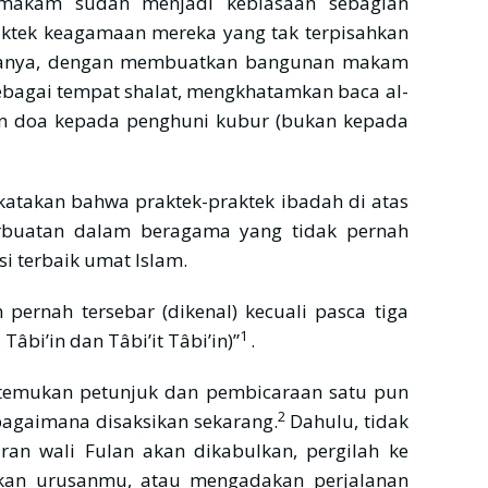
makam sudah menjadi kebiasaan sebagian
aktek keagamaan mereka yang tak terpisahkan
taranya, dengan membuatkan bangunan makam
bagai tempat shalat, mengkhatamkan baca al-
n doa kepada penghuni kubur (bukan kepada
dikatakan bahwa praktek-praktek ibadah di atas
erbuatan dalam beragama yang tidak pernah
llâh ﷺ dan generasi terbaik umat Islam.
pernah tersebar (dikenal) kecuali pasca tiga
1
âbi’in dan Tâbi’it Tâbi’in)”
.
 ditemukan petunjuk dan pembicaraan satu pun
2
bagaimana disaksikan sekarang.
Dahulu, tidak
an wali Fulan akan dikabulkan, pergilah ke
kan urusanmu, atau mengadakan perjalanan