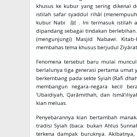
khusus ke kubur yang sering dikenal d
istilah safar syaddul rihâl (menempuu
kubur Nabi ﷺ . Ini termasuk istilah asing yang belum dikenal sebelumnya. Justru
dipandang sebagai tindakan berlebihan.
(mengunjungi) Masjid Nabawi. Kitab
Fenomena tersebut baru mulai muncul
berlalunya tiga generasi pertama umat yang dipuji
berkembang pada sekte Syiah (Rafi dhah) 
membangun negara-negara kecil beras
‘Ubaidiyah, Qarâmithah, dan Ismâ’ili
kian meluas.
Penyebarannya kian bertambah manakal
tradisi Syiah (baca: bukan Ahlus Sunn
terkena dampak buruknya. Akibatnya,