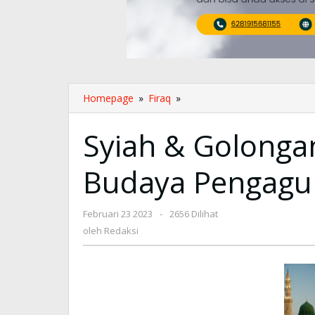
Homepage
»
Firaq
»
Syiah
&
Golongan
Syiah & Golongan
Batiniyah,
Pencetus
Budaya Pengagu
Budaya
Pengagungan
Kubur
Februari 23 2023
oleh
-
2656 Dilihat
Redaksi
oleh
Redaksi