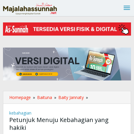
Lewati
ke
konten
Homepage
»
Baituna
»
Baity Jannaty
»
Petunjuk
Menuju
Kebahagian
kebahagian
yang
Petunjuk Menuju Kebahagian yang
hakiki
hakiki