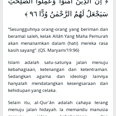
﴿ اِنَّ الَّذِيْنَ اٰمَنُوْا وَعَمِلُوا الصّٰلِحٰتِ
سَيَجْعَلُ لَهُمُ الرَّحْمٰنُ وُدًّا ٩٦ ﴾
“Sesungguhnya orang-orang yang beriman dan
beramal saleh, kelak Allâh Yang Maha Pemurah
akan menanamkan dalam (hati) mereka rasa
kasih sayang”. (QS. Maryam/19:96)
Islam adalah satu-satunya jalan menuju
kebahagiaan, ketenangan dan ketentraman.
Sedangkan agama dan ideologi lainnya
hanyalah mendatangkan kesengsaraan dan
kehidupan yang celaka.
Selain itu, al-Qur`ân adalah cahaya terang
menuju jalan hidayah. Ia memandu manusia