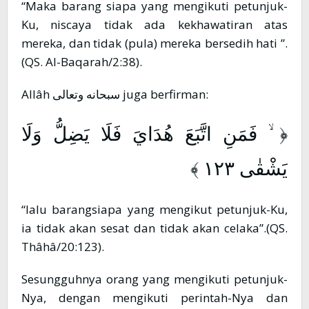
“Maka barang siapa yang mengikuti petunjuk-
Ku, niscaya tidak ada kekhawatiran atas
mereka, dan tidak (pula) mereka bersedih hati ”.
(QS. Al-Baqarah/2:38).
Allâh سبحانه وتعالى juga berfirman:
﴿ ۙ فَمَنِ اتَّبَعَ هُدَايَ فَلَا يَضِلُّ وَلَا
يَشْقٰى ١٢٣ ﴾
“lalu barangsiapa yang mengikut petunjuk-Ku,
ia tidak akan sesat dan tidak akan celaka”.(QS.
Thâhâ/20:123).
Sesungguhnya orang yang mengikuti petunjuk-
Nya, dengan mengikuti perintah-Nya dan