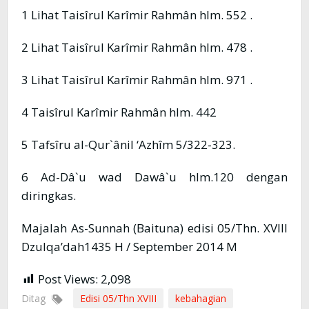
1 Lihat Taisîrul Karîmir Rahmân hlm. 552 .
2 Lihat Taisîrul Karîmir Rahmân hlm. 478 .
3 Lihat Taisîrul Karîmir Rahmân hlm. 971 .
4 Taisîrul Karîmir Rahmân hlm. 442
5 Tafsîru al-Qur`ânil ‘Azhîm 5/322-323.
6 Ad-Dâ`u wad Dawâ`u hlm.120 dengan
diringkas.
Majalah As-Sunnah (Baituna) edisi 05/Thn. XVIII
Dzulqa’dah1435 H / September 2014 M
Post Views:
2,098
Ditag
Edisi 05/Thn XVIII
kebahagian