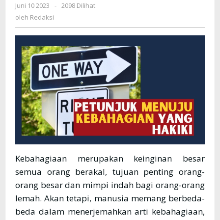
Juni 10 2023
oleh
-
2098 Dilihat
Redaksi
oleh
Redaksi
Kebahagiaan merupakan keinginan besar
semua orang berakal, tujuan penting orang-
orang besar dan mimpi indah bagi orang-orang
lemah. Akan tetapi, manusia memang berbeda-
beda dalam menerjemahkan arti kebahagiaan,