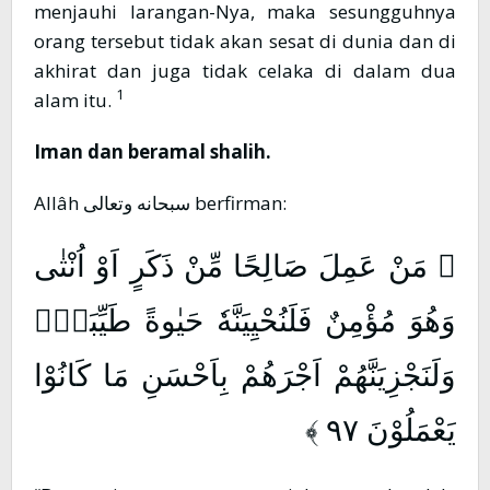
menjauhi larangan-Nya, maka sesungguhnya
orang tersebut tidak akan sesat di dunia dan di
akhirat dan juga tidak celaka di dalam dua
1
alam itu.
Iman dan beramal shalih.
Allâh سبحانه وتعالى berfirman:
﴿ مَنْ عَمِلَ صَالِحًا مِّنْ ذَكَرٍ اَوْ اُنْثٰى
وَهُوَ مُؤْمِنٌ فَلَنُحْيِيَنَّهٗ حَيٰوةً طَيِّبَةًۚ
وَلَنَجْزِيَنَّهُمْ اَجْرَهُمْ بِاَحْسَنِ مَا كَانُوْا
يَعْمَلُوْنَ ٩٧ ﴾