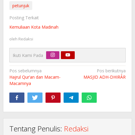
petunjuk
Posting Terkait
Kemuliaan Kota Madinah
oleh
Redaksi
Ikuti Kami Pada
Navigasi
Pos sebelumnya
Pos berikutnya
Hajrul Qur’an dan Macam-
MASJID ADH-DHIRÂR
pos
Macamnya
Tentang Penulis:
Redaksi