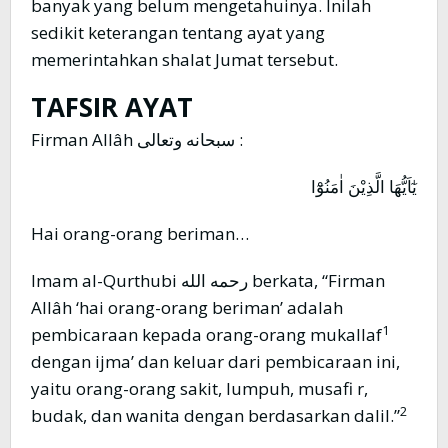
banyak yang belum mengetahuinya. Inilah
sedikit keterangan tentang ayat yang
memerintahkan shalat Jumat tersebut.
TAFSIR AYAT
Firman Allâh سبحانه وتعالى :
يٰٓاَيُّهَا الَّذِيْنَ اٰمَنُوْٓا
Hai orang-orang beriman…
Imam al-Qurthubi رحمه الله berkata, “Firman
Allâh ‘hai orang-orang beriman’ adalah
1
pembicaraan kepada orang-orang mukallaf
dengan ijma’ dan keluar dari pembicaraan ini,
yaitu orang-orang sakit, lumpuh, musafi r,
2
budak, dan wanita dengan berdasarkan dalil.”