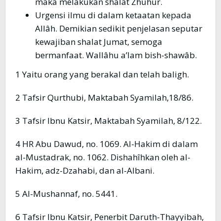
maka melakukan shalat Zhuhur.
Urgensi ilmu di dalam ketaatan kepada
Allâh. Demikian sedikit penjelasan seputar
kewajiban shalat Jumat, semoga
bermanfaat. Wallâhu a’lam bish-shawâb.
1 Yaitu orang yang berakal dan telah baligh.
2 Tafsir Qurthubi, Maktabah Syamilah,18/86.
3 Tafsir Ibnu Katsir, Maktabah Syamilah, 8/122.
4 HR Abu Dawud, no. 1069. Al-Hakim di dalam
al-Mustadrak, no. 1062. Dishahîhkan oleh al-
Hakim, adz-Dzahabi, dan al-Albani.
5 Al-Mushannaf, no. 5441.
6 Tafsir Ibnu Katsir, Penerbit Daruth-Thayyibah,