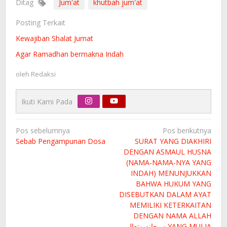
Ditag
Jum'at
khutbah jum'at
Posting Terkait
Kewajiban Shalat Jumat
Agar Ramadhan bermakna Indah
oleh
Redaksi
Ikuti Kami Pada
Navigasi
Pos sebelumnya
Pos berikutnya
pos
Sebab Pengampunan Dosa
SURAT YANG DIAKHIRI
DENGAN ASMAUL HUSNA
(NAMA-NAMA-NYA YANG
INDAH) MENUNJUKKAN
BAHWA HUKUM YANG
DISEBUTKAN DALAM AYAT
MEMILIKI KETERKAITAN
DENGAN NAMA ALLAH
سبحانه وتعالى YANG MULIA