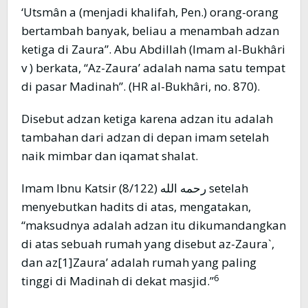
‘Utsmân a (menjadi khalifah, Pen.) orang-orang
bertambah banyak, beliau a menambah adzan
ketiga di Zaura”. Abu Abdillah (Imam al-Bukhâri
v ) berkata, “Az-Zaura’ adalah nama satu tempat
di pasar Madinah”. (HR al-Bukhâri, no. 870).
Disebut adzan ketiga karena adzan itu adalah
tambahan dari adzan di depan imam setelah
naik mimbar dan iqamat shalat.
Imam Ibnu Katsir رحمه الله (8/122) setelah
menyebutkan hadits di atas, mengatakan,
“maksudnya adalah adzan itu dikumandangkan
di atas sebuah rumah yang disebut az-Zaura`,
dan az[1]Zaura’ adalah rumah yang paling
6
tinggi di Madinah di dekat masjid.”