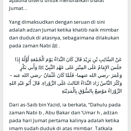
apabila diseru untuk menunaikan shalat
Jumat…
Yang dimaksudkan dengan seruan di sini
adalah adzan Jumat ketika khatib naik mimbar
dan duduk di atasnya, sebagaimana dilakukan
pada zaman Nabi ﷺ .
عَنْ السَّائِبِ بْنِ يَزِيْدَ قَالَ كَانَ النِّدَاءُ يَوْمَ الْجُمُعَةِ أَوَّلُهُ إِذَا
جَلَسَ الإِمَامُ عَلَى المِنْبَرِ عَلى عَهْدِ النَّبِيِّ ﷺ وَأَبي بَكْرٍ
وَعُمَرَ -رضي الله عنهما- فَلَمَّا كَانَ عُثْمَانُ -رضي الله عنه –
وَكَثُرَ النَّاسُ زَادَ النِّدَاءُ الثَالثَ عَلَى الزَّوْراءِ. قَالَ أَبُو عَبْدِ اللهِ
الزَّوْرَاءُ مَوْضِعٌ بِالسُّوْقِ بِالْمَدِيْنَةِ
Dari as-Saib bin Yazid, ia berkata, “Dahulu pada
zaman Nabi b , Abu Bakar dan ‘Umar h , adzan
pada hari Jumat pertama kalinya adalah ketika
imam sudah duduk di atas mimbar. Tatkala