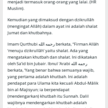
menjadi termasuk orang-orang yang lalai. (HR
Muslim).
Kemudian yang dimaksud dengan dzikrullâh
(mengingat Allâh) dalam ayat ini adalah shalat
Jumat dan khutbahnya.
Imam Qurthubi رحمه الله berkata, “Firman Allâh
‘menuju dzikrullâh’ yaitu shalat. Ada yang
mengatakan khutbah dan shalat. Ini dikatakan
oleh Sa’id bin Jubair. Ibnul ‘Arabi رحمه الله
berkata, ‘Yang benar bahwa semuanya wajib,
yang pertama adalah khutbah. Ini adalah
pendapat para Ulama kita kecuali Abdul-Mâlik
bin al-Majisyun; ia berpendapat
(mendengarkan) khutbah itu Sunnah. Dalil
wajibnya mendengarkan khutbah adalah