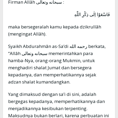
Firman Allâh سبحانه وتعالى :
فَاسْعَوْا اِلٰى ذِكْرِ اللّٰهِ
maka bersegeralah kamu kepada dzikrullâh
(mengingat Allâh).
Syaikh Abdurahmân as-Sa’di رحمه الله berkata,
“Allâh سبحانه وتعالى memerintahkan para
hamba-Nya, orang-orang Mukmin, untuk
menghadiri shalat Jumat dan bersegera
kepadanya, dan memperhatikannya sejak
adzan shalat kumandangkan.
Yang dimaksud dengan sa’i di sini, adalah
bergegas kepadanya, memperhatikannya dan
menjadikannya kesibukan terpenting.
Maksudnya bukan berlari, karena perbuatan ini