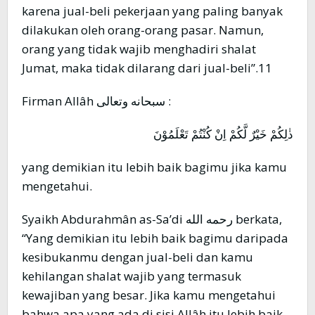
karena jual-beli pekerjaan yang paling banyak
dilakukan oleh orang-orang pasar. Namun,
orang yang tidak wajib menghadiri shalat
Jumat, maka tidak dilarang dari jual-beli”.11
Firman Allâh سبحانه وتعالى :
ذٰلِكُمْ خَيْرٌ لَّكُمْ اِنْ كُنْتُمْ تَعْلَمُوْنَ
yang demikian itu lebih baik bagimu jika kamu
mengetahui.
Syaikh Abdurahmân as-Sa’di رحمه الله berkata,
“Yang demikian itu lebih baik bagimu daripada
kesibukanmu dengan jual-beli dan kamu
kehilangan shalat wajib yang termasuk
kewajiban yang besar. Jika kamu mengetahui
bahwa apa yang ada di sisi Allâh itu lebih baik