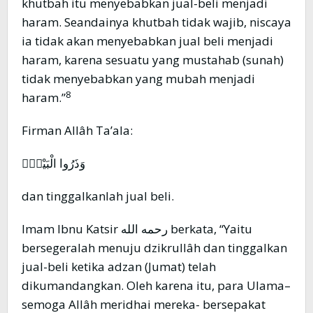
khutbah itu menyebabkan jual-beli menjadi
haram. Seandainya khutbah tidak wajib, niscaya
ia tidak akan menyebabkan jual beli menjadi
haram, karena sesuatu yang mustahab (sunah)
tidak menyebabkan yang mubah menjadi
8
haram.”
Firman Allâh Ta’ala:
وَذَرُوا الْبَيْعَۗ
dan tinggalkanlah jual beli.
Imam Ibnu Katsir رحمه الله berkata, “Yaitu
bersegeralah menuju dzikrullâh dan tinggalkan
jual-beli ketika adzan (Jumat) telah
dikumandangkan. Oleh karena itu, para Ulama–
semoga Allâh meridhai mereka- bersepakat