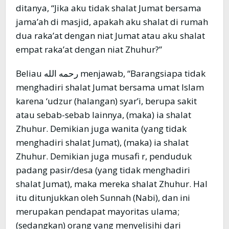
ditanya, “Jika aku tidak shalat Jumat bersama
jama’ah di masjid, apakah aku shalat di rumah
dua raka’at dengan niat Jumat atau aku shalat
empat raka’at dengan niat Zhuhur?”
Beliau رحمه الله menjawab, “Barangsiapa tidak
menghadiri shalat Jumat bersama umat Islam
karena ‘udzur (halangan) syar’i, berupa sakit
atau sebab-sebab lainnya, (maka) ia shalat
Zhuhur. Demikian juga wanita (yang tidak
menghadiri shalat Jumat), (maka) ia shalat
Zhuhur. Demikian juga musafi r, penduduk
padang pasir/desa (yang tidak menghadiri
shalat Jumat), maka mereka shalat Zhuhur. Hal
itu ditunjukkan oleh Sunnah (Nabi), dan ini
merupakan pendapat mayoritas ulama;
(sedangkan) orang yang menyelisihi dari