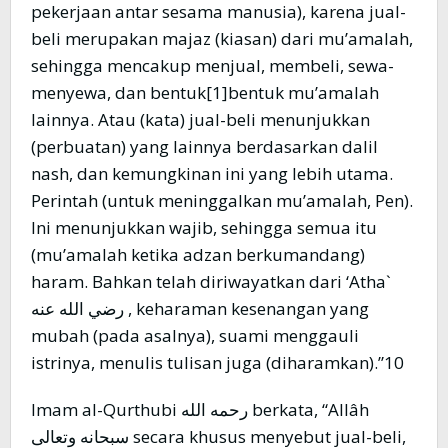
pekerjaan antar sesama manusia), karena jual-
beli merupakan majaz (kiasan) dari mu’amalah,
sehingga mencakup menjual, membeli, sewa-
menyewa, dan bentuk[1]bentuk mu’amalah
lainnya. Atau (kata) jual-beli menunjukkan
(perbuatan) yang lainnya berdasarkan dalil
nash, dan kemungkinan ini yang lebih utama.
Perintah (untuk meninggalkan mu’amalah, Pen).
Ini menunjukkan wajib, sehingga semua itu
(mu’amalah ketika adzan berkumandang)
haram. Bahkan telah diriwayatkan dari ‘Atha`
رضي الله عنه , keharaman kesenangan yang
mubah (pada asalnya), suami menggauli
istrinya, menulis tulisan juga (diharamkan).”10
Imam al-Qurthubi رحمه الله berkata, “Allâh
سبحانه وتعالى secara khusus menyebut jual-beli,