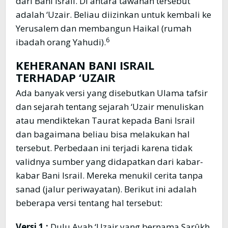
dari Bani Israil. Di antara tawanan tersebut
adalah ‘Uzair. Beliau diizinkan untuk kembali ke
Yerusalem dan membangun Haikal (rumah
6
ibadah orang Yahudi).
KEHERANAN BANI ISRAIL
TERHADAP ‘UZAIR
Ada banyak versi yang disebutkan Ulama tafsir
dan sejarah tentang sejarah ‘Uzair menuliskan
atau mendiktekan Taurat kepada Bani Israil
dan bagaimana beliau bisa melakukan hal
tersebut. Perbedaan ini terjadi karena tidak
validnya sumber yang didapatkan dari kabar-
kabar Bani Israil. Mereka menukil cerita tanpa
sanad (jalur periwayatan). Berikut ini adalah
beberapa versi tentang hal tersebut:
Versi 1 :
Dulu Ayah ‘Uzair yang bernama Sarûkh,