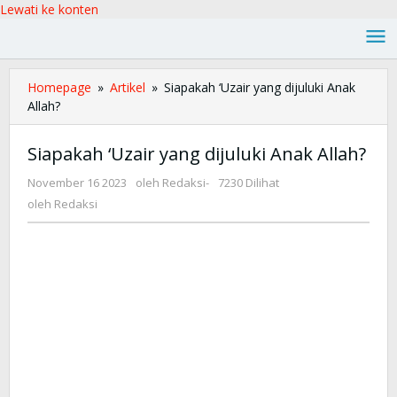
Lewati ke konten
Homepage
»
Artikel
»
Siapakah ‘Uzair yang dijuluki Anak
Allah?
Siapakah ‘Uzair yang dijuluki Anak Allah?
November 16 2023
oleh
Redaksi
-
7230 Dilihat
oleh
Redaksi