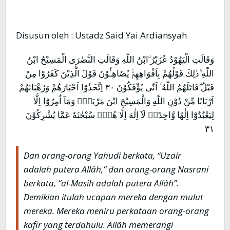
Disusun oleh : Ustadz Said Yai Ardiansyah
وَقَالَتِ الْيَهُوْدُ عُزَيْرُ ِۨابْنُ اللّٰهِ وَقَالَتِ النَّصٰرَى الْمَسِيْحُ ابْنُ
اللّٰهِ ۗذٰلِكَ قَوْلُهُمْ بِاَفْوَاهِهِمْۚ يُضَاهِـُٔوْنَ قَوْلَ الَّذِيْنَ كَفَرُوْا مِنْ
قَبْلُ ۗقَاتَلَهُمُ اللّٰهُ ۚ اَنّٰى يُؤْفَكُوْنَ ٣٠ اِتَّخَذُوْٓا اَحْبَارَهُمْ وَرُهْبَانَهُمْ
اَرْبَابًا مِّنْ دُوْنِ اللّٰهِ وَالْمَسِيْحَ ابْنَ مَرْيَمَۚ وَمَآ اُمِرُوْٓا اِلَّا
لِيَعْبُدُوْٓا اِلٰهًا وَّاحِدًاۚ لَآ اِلٰهَ اِلَّا هُوَۗ سُبْحٰنَهٗ عَمَّا يُشْرِكُوْنَ
٣١
Dan orang-orang Yahudi berkata, “Uzair
adalah putera Allâh,” dan orang-orang Nasrani
berkata, “al-Masîh adalah putera Allâh”.
Demikian itulah ucapan mereka dengan mulut
mereka. Mereka meniru perkataan orang-orang
kafir yang terdahulu. Allâh memerangi