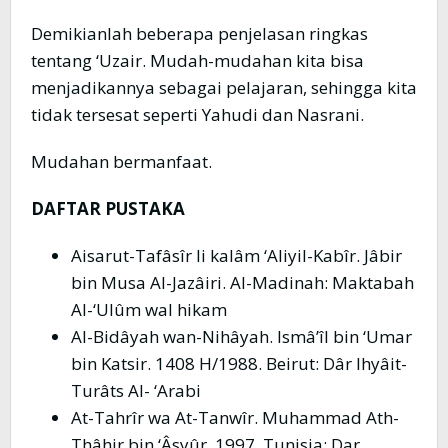
Demikianlah beberapa penjelasan ringkas
tentang ‘Uzair. Mudah-mudahan kita bisa
menjadikannya sebagai pelajaran, sehingga kita
tidak tersesat seperti Yahudi dan Nasrani.
Mudahan bermanfaat.
DAFTAR PUSTAKA
Aisarut-Tafâsîr li kalâm ‘Aliyil-Kabîr. Jâbir
bin Musa Al-Jazâiri. Al-Madinah: Maktabah
Al-‘Ulûm wal hikam
Al-Bidâyah wan-Nihâyah. Ismâ’îl bin ‘Umar
bin Katsir. 1408 H/1988. Beirut: Dâr Ihyâit-
Turâts Al- ‘Arabi
At-Tahrîr wa At-Tanwîr. Muhammad Ath-
Thâhir bin ‘Âsyûr. 1997. Tunisia: Dar