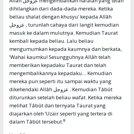
Allâh عزوجل mengembalikan hafalan yang telah
dihilangkan dari dada-dada mereka. Ketika
beliau shalat dengan khusyu’ kepada Allâh
عزوجل , turunlah cahaya dari langit kemudian
masuk ke dalam mulutnya. Kemudian Taurat
kembali kepada beliau. Lalu beliau
mengumumkan kepada kaumnya dan berkata,
‘Wahai kaumku! Sesungguhnya Allâh telah
memberikan kepadaku Taurat dan telah
mengembalikannya kepadaku… Kemudian
mereka pun seperti itu sampai waktu yang
dikehendaki Allâh عزوجل . Kemudian Tâbût
diturunkan setelah beliau wafat. Ketika mereka
melihat Tâbût dan ternyata Taurat yang
diajarkan oleh ‘Uzair seperti yang tertera di
8
dalam Tâbût tersebut.