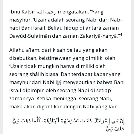
Ibnu Katsîr رحمه الله mengatakan, “Yang
masyhur, ‘Uzair adalah seorang Nabi dari Nabi-
nabi Bani Israil. Beliau hidup di antara zaman
4
Dawûd-Sulaimân dan zaman Zakariyâ-Yahyâ.”
Allahu a’lam, dari kisah beliau yang akan
disebutkan, keistimewaan yang dimiliki oleh
‘Uzair tidak mungkin hanya dimiliki oleh
seorang shâlih biasa. Dan terdapat kabar yang
masyhur dari Nabi ﷺ menyebutkan bahwa Bani
Israil dipimpin oleh seorang Nabi di setiap
zamannya. Ketika meninggal seorang Nabi,
maka akan digantikan dengan Nabi yang lain.
إِنَّ بَنِي إِسْرَائِيْلَ كَانَـتْ تَسُوْسُهُمْ أَنْبِيَاؤُهُمْ، كُلَّمَا ذَهَبَ نَبِيُّ
خَلَفَ نَبِيٌّ