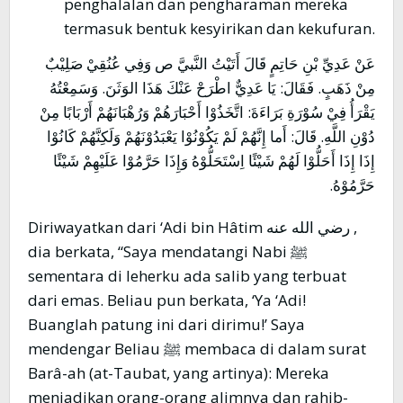
penghalalan dan pengharaman mereka
termasuk bentuk kesyirikan dan kekufuran.
عَنْ عَدِيِّ بْنِ حَاتِمٍ قَالَ أَتَيْتُ النَّبيَّ ص وَفِي عُنُقِيْ صَلِيْبٌ
مِنْ ذَهَبٍ. فَقَالَ: يَا عَدِيٌّ اطْرَحْ عَنْكَ هَذَا الوَثَنَ. وَسَمِعْتُهُ
يَقْرَأُ فِيْ سُوْرَةِ بَرَاءَةَ: اتَّخَذُوْا أَحْبَارَهُمْ وَرُهْبَانَهُمْ أَرْبَابًا مِنْ
دُوْنِ اللَّهِ. قَالَ: أَما إِنَّهُمْ لَمْ يَكُوْنُوْا يَعْبَدُوْنَهُمْ وَلَكِنَّهُمْ كَانُوْا
إِذَا إِذَا أَحَلُّوْا لَهُمْ شَيْئًا اِسْتَحَلُّوْهُ وَإِذَا حَرَّمُوْا عَلَيْهِمْ شَيْئًا
حَرَّمُوْهُ.
Diriwayatkan dari ‘Adi bin Hâtim رضي الله عنه ,
dia berkata, “Saya mendatangi Nabi ﷺ
sementara di leherku ada salib yang terbuat
dari emas. Beliau pun berkata, ‘Ya ‘Adi!
Buanglah patung ini dari dirimu!’ Saya
mendengar Beliau ﷺ membaca di dalam surat
Barâ-ah (at-Taubat, yang artinya): Mereka
menjadikan orang-orang alimnya dan rahib-