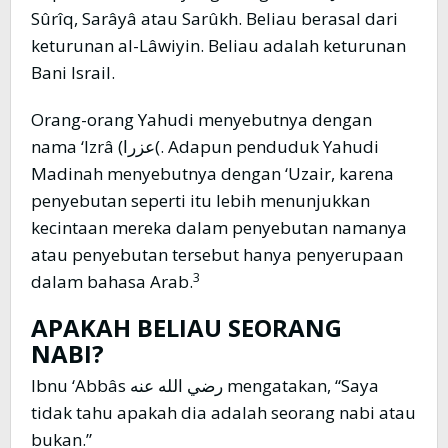
Sûrîq, Sarâyâ atau Sarûkh. Beliau berasal dari
keturunan al-Lâwiyin. Beliau adalah keturunan
Bani Israil.
Orang-orang Yahudi menyebutnya dengan
nama ‘Izrâ (عزرا(. Adapun penduduk Yahudi
Madinah menyebutnya dengan ‘Uzair, karena
penyebutan seperti itu lebih menunjukkan
kecintaan mereka dalam penyebutan namanya
atau penyebutan tersebut hanya penyerupaan
3
dalam bahasa Arab.
APAKAH BELIAU SEORANG
NABI?
Ibnu ‘Abbâs رضي الله عنه mengatakan, “Saya
tidak tahu apakah dia adalah seorang nabi atau
bukan.”