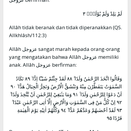
لَمْ يَلِدْ وَلَمْ يُوْلَدْۙ ٣
Allâh tidak beranak dan tidak diperanakkan (QS.
AlIkhlâsh/112:3)
Allâh عزوجل sangat marah kepada orang-orang
yang mengatakan bahwa Allâh عزوجل memiliki
anak. Allâh عزوجل berfirman:
وَقَالُوا اتَّخَذَ الرَّحْمٰنُ وَلَدًا ۗ ٨٨ لَقَدْ جِئْتُمْ شَيْـًٔا اِدًّا ۙ ٨٩ تَكَادُ
السَّمٰوٰتُ يَتَفَطَّرْنَ مِنْهُ وَتَنْشَقُّ الْاَرْضُ وَتَخِرُّ الْجِبَالُ هَدًّا ۙ ٩٠
اَنْ دَعَوْا لِلرَّحْمٰنِ وَلَدًا ۚ ٩١ وَمَا يَنْۢبَغِيْ لِلرَّحْمٰنِ اَنْ يَّتَّخِذَ وَلَدًا ۗ
٩٢ اِنْ كُلُّ مَنْ فِى السَّمٰوٰتِ وَالْاَرْضِ اِلَّآ اٰتِى الرَّحْمٰنِ عَبْدًا ۗ
٩٣ لَقَدْ اَحْصٰىهُمْ وَعَدَّهُمْ عَدًّا ۗ ٩٤ وَكُلُّهُمْ اٰتِيْهِ يَوْمَ الْقِيٰمَةِ
فَرْدًا ٩٥