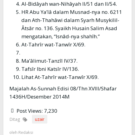
Al-Bidâyah wan-Nihâyah II/51 dan II/54.
HR Abu Ya’lâ dalam Musnad-nya no. 6211
dan Ath-Thahâwi dalam Syarh Musykilil-
Âtsâr no. 136. Syaikh Husain Salim Asad
mengatakan, “Isnâd-nya shahîh.”
At-Tahrîr wat-Tanwîr X/69.
Ma’âlimut-Tanzîl IV/37.
Tafsîr Ibni Katsîr IV/136.
Lihat At-Tahrîr wat-Tanwîr X/69.
Majalah As-Sunnah Edisi 08/Thn XVIII/Shafar
1436H/Desember 2014M
Post Views:
7,230
Ditag
uzair
oleh
Redaksi