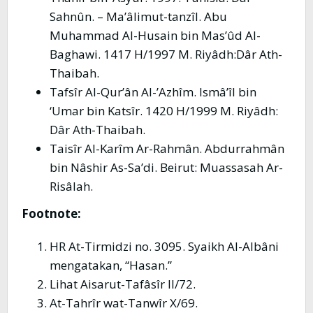
Sahnûn. – Ma’âlimut-tanzîl. Abu
Muhammad Al-Husain bin Mas’ûd Al-
Baghawi. 1417 H/1997 M. Riyâdh:Dâr Ath-
Thaibah.
Tafsîr Al-Qur’ân Al-’Azhîm. Ismâ’îl bin
‘Umar bin Katsîr. 1420 H/1999 M. Riyâdh:
Dâr Ath-Thaibah.
Taisîr Al-Karîm Ar-Rahmân. Abdurrahmân
bin Nâshir As-Sa’di. Beirut: Muassasah Ar-
Risâlah.
Footnote:
HR At-Tirmidzi no. 3095. Syaikh Al-Albâni
mengatakan, “Hasan.”
Lihat Aisarut-Tafâsîr II/72.
At-Tahrîr wat-Tanwîr X/69.