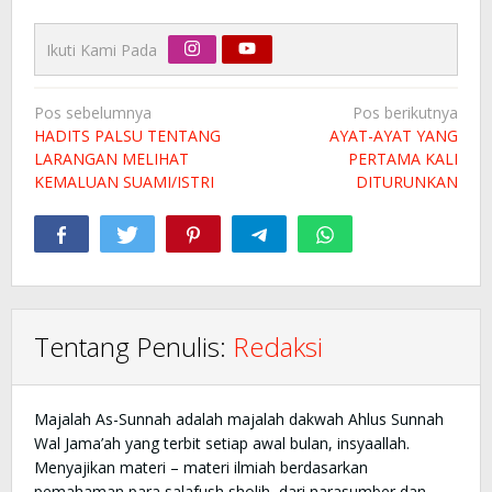
Ikuti Kami Pada
Navigasi
Pos sebelumnya
Pos berikutnya
pos
HADITS PALSU TENTANG
AYAT-AYAT YANG
LARANGAN MELIHAT
PERTAMA KALI
KEMALUAN SUAMI/ISTRI
DITURUNKAN
Tentang Penulis:
Redaksi
Majalah As-Sunnah adalah majalah dakwah Ahlus Sunnah
Wal Jama’ah yang terbit setiap awal bulan, insyaallah.
Menyajikan materi – materi ilmiah berdasarkan
pemahaman para salafush sholih, dari narasumber dan