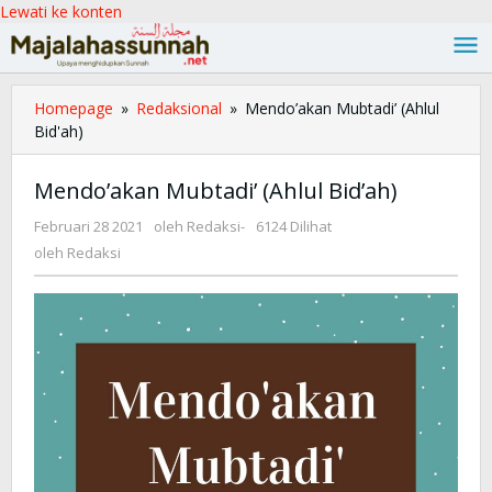
Lewati ke konten
Homepage
»
Redaksional
»
Mendo’akan Mubtadi’ (Ahlul
Bid'ah)
Mendo’akan Mubtadi’ (Ahlul Bid’ah)
Februari 28 2021
oleh
Redaksi
-
6124 Dilihat
oleh
Redaksi