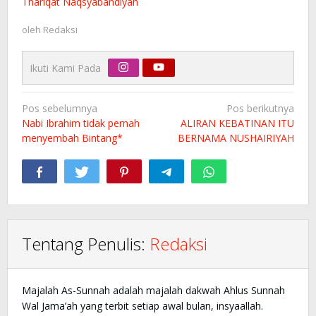
Thariqat Naqsyabandiyah
oleh
Redaksi
Ikuti Kami Pada
Navigasi
Pos sebelumnya
Pos berikutnya
pos
Nabi Ibrahim tidak pernah
ALIRAN KEBATINAN ITU
menyembah Bintang*
BERNAMA NUSHAIRIYAH
Tentang Penulis:
Redaksi
Majalah As-Sunnah adalah majalah dakwah Ahlus Sunnah
Wal Jama’ah yang terbit setiap awal bulan, insyaallah.