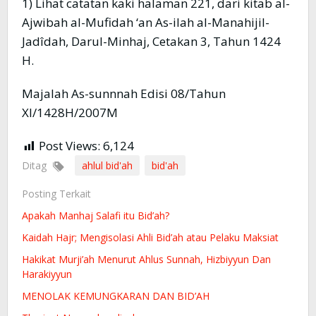
1) Lihat catatan kaki halaman 221, dari kitab al-
Ajwibah al-Mufidah ‘an As-ilah al-Manahijil-
Jadîdah, Darul-Minhaj, Cetakan 3, Tahun 1424
H.
Majalah As-sunnnah Edisi 08/Tahun
XI/1428H/2007M
Post Views:
6,124
Ditag
ahlul bid'ah
bid'ah
Posting Terkait
Apakah Manhaj Salafi itu Bid’ah?
Kaidah Hajr; Mengisolasi Ahli Bid’ah atau Pelaku Maksiat
Hakikat Murji’ah Menurut Ahlus Sunnah, Hizbiyyun Dan
Harakiyyun
MENOLAK KEMUNGKARAN DAN BID’AH