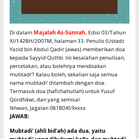
Di dalam
Majalah As-Sunnah,
Edisi 03/Tahun
XI/1428H/2007M, halaman 33. Penulis (Ustadz
Yazid bin Abdul Qadir Jawas) memberikan doa
kepada Sayyid Quthb. Ini kesalahan penulisan,
percetakan, atau bolehnya mendoakan
mubtadi‘? Kalau boleh, sekalian saja semua
nama mubtadi’ ditambah dengan doa.
Termasuk doa (hafizhahullah) untuk Yusuf
Qordhâwi, dan yang semisal.
Ikhwan, Jagalan 08180459xxxx
JAWAB:
Mubtadi‘ (ahli bid’ah) ada dua, yaitu