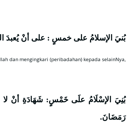
بُنيَ الإسلامُ على خمسٍ : على أنْ يُعبدَ الله
بُنِيَ الإسْلَامُ علَى خَمْسٍ: شَهَادَةِ أنْ لا إلَهَ
رَمَضَانَ.