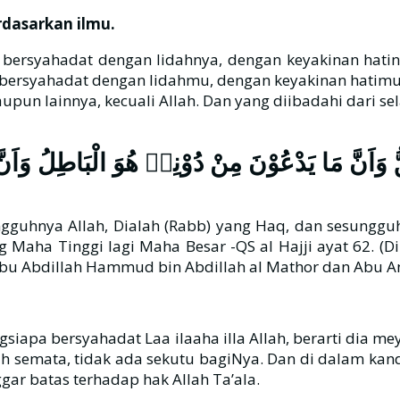
rdasarkan ilmu.
bersyahadat dengan lidahnya, dengan keyakinan hatiny
u bersyahadat dengan lidahmu, dengan keyakinan hatim
upun lainnya, kecuali Allah. Dan yang diibadahi dari sela
ُّ وَاَنَّ مَا يَدْعُوْنَ مِنْ دُوْنِهٖ هُوَ الْبَاطِلُ وَاَنَّ ال
gguhnya Allah, Dialah (Rabb) yang Haq, dan sesungguh
g Maha Tinggi lagi Maha Besar -QS al Hajji ayat 62. (D
bu Abdillah Hammud bin Abdillah al Mathor dan Abu Ana
angsiapa bersyahadat Laa ilaaha illa Allah, berarti dia
Allah semata, tidak ada sekutu bagiNya. Dan di dalam
gar batas terhadap hak Allah Ta’ala.