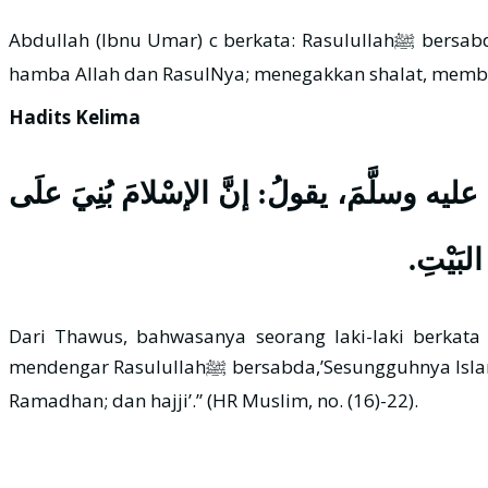
Abdullah (Ibnu Umar) c berkata: Rasulullahﷺ bersabda: “Islam dibangun di atas lima (tonggak): Syahadat Laa ilaaha illa Allah dan (syahadat) Muhammad adalah
hamba Allah dan RasulNya; menegakkan shalat, membaya
Hadits Kelima
َهُ عليه وسلَّمَ، يقولُ: إنَّ الإسْلامَ بُنِيَ علَى
البَيْتِ
Dari Thawus, bahwasanya seorang laki-laki berkata
mendengar Rasulullahﷺ bersabda,’Sesungguhnya Islam dibangun di atas lima (tanggak): Syahadat Laa ilaaha illa Allah, menegakkan shalat, membayar zakat, puasa
Ramadhan; dan hajji’.” (HR Muslim, no. (16)-22).