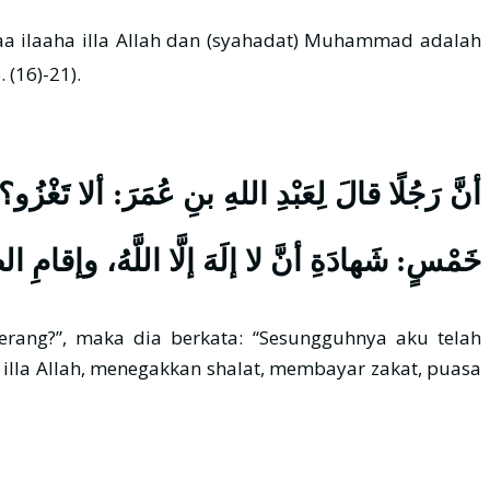
(16)-21).
أنَّ رَجُلًا قالَ لِعَبْدِ اللهِ بنِ عُمَرَ: ألا تَغ
خَمْسٍ: شَهادَةِ أنَّ لا إلَهَ إلَّا اللَّهُ، وإقامِ .
erang?”, maka dia berkata: “Sesungguhnya aku telah