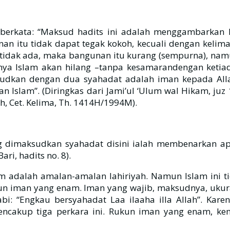
 berkata: “Maksud hadits ini adalah menggambarkan 
an itu tidak dapat tegak kokoh, kecuali dengan kelim
tidak ada, maka bangunan itu kurang (sempurna), namu
nya Islam akan hilang –tanpa kesamarandengan keti
sudkan dengan dua syahadat adalah iman kepada All
slam”. (Diringkas dari Jami’ul ‘Ulum wal Hikam, juz 
ah, Cet. Kelima, Th. 1414H/1994M).
ng dimaksudkan syahadat disini ialah membenarkan a
ri, hadits no. 8).
slam adalah amalan-amalan lahiriyah. Namun Islam ini
un iman yang enam. Iman yang wajib, maksudnya, ukura
bi: “Engkau bersyahadat Laa ilaaha illa Allah”. Kar
ncakup tiga perkara ini. Rukun iman yang enam, kemb