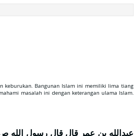
keburukan. Bangunan Islam ini memiliki lima tiang
emahami masalah ini dengan keterangan ulama Islam.
عبدالله بن عمر قال قال رسول الله ص بُنِيَ الإسْل