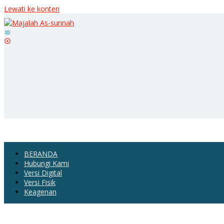
Lewati ke konten
BERANDA
Hubungi Kami
Versi Digital
Versi Fisik
Keagenan