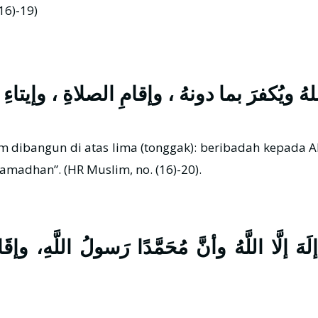
im, no. (16)-19)
ُ ويُكفرَ بما دونهُ ، وإقامِ الصلاةِ ، وإيتاء
madhan”. (HR Muslim, no. (16)-20).
 إلَّا اللَّهُ وأنَّ مُحَمَّدًا رَسولُ اللَّهِ، وإقَام