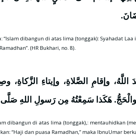
َضَانَ
amadhan”. (HR Bukhari, no. 8).
َ اللَّهُ، وإقامِ الصَّلاةِ، وإيتاءِ الزَّكاةِ، وص
ْحَجُّ. هَكَذا سَمِعْتُهُ مِن رَسولِ اللهِ صَلَّى 
akan: “Haji dan puasa Ramadhan,” maka IbnuUmar berka