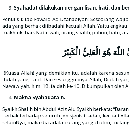
Syahadat dilakukan dengan lisan, hati, dan be
Penulis kitab Fawaid Ad Dzahabiyah: Seseorang wajib 
ada yang berhak diibadahi kecuali Allah. Yaitu engka
makhluk, baik Nabi, wali, orang shalih, pohon, batu, ata
لّٰهَ هُوَ الْعَلِيُّ الْكَبِيْرُ
(Kuasa Allah) yang demikian itu, adalah karena sesun
itulah yang batil. Dan sesungguhnya Allah, Dialah yan
Nawawiyah, hlm. 18, faidah ke-10. Dikumpulkan oleh A
Makna Syahadatain.
Syaikh Shalih bin Abdul Aziz Alu Syaikh berkata: “Bar
berhak terhadap seluruh jenisjenis ibadah, kecuali 
selainNya, maka dia adalah orang yang zhalim, melang