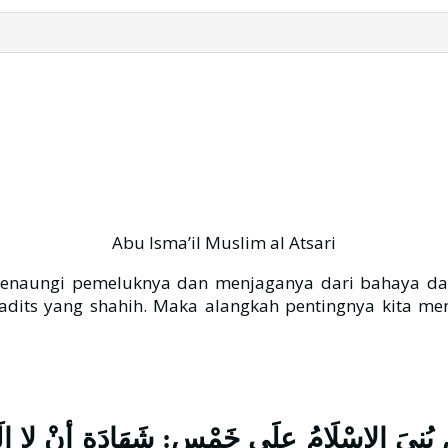
Abu Isma’il Muslim al Atsari
naungi pemeluknya dan menjaganya dari bahaya dan 
adits yang shahih. Maka alangkah pentingnya kita m
َامُ علَى خَمْسٍ: شَهَادَةِ أنْ لا إلَهَ إلَّا ا