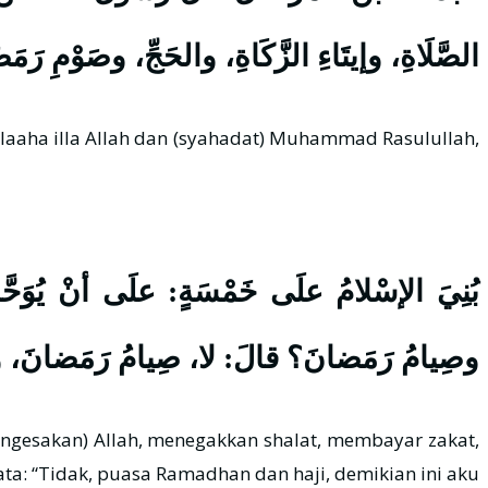
الصَّلَاةِ، وإيتَاءِ الزَّكَاةِ، والحَجِّ، وصَوْمِ رَم.
بُنِيَ الإسْلامُ علَى خَمْسَةٍ: علَى أنْ يُوَحَّد،
وصِيامُ رَمَضانَ؟ قالَ: لا، صِيامُ رَمَضانَ، وال.
ta: “Tidak, puasa Ramadhan dan haji, demikian ini aku