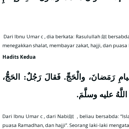
Dari Ibnu Umar c , dia berkata: Rasulullah ﷺ bersabda: “Islam dibangun di atas lima (tonggak): Syahadat Laa ilaaha illa Allah dan (syahadat) Muhammad Rasulullah,
menegakkan shalat, membayar zakat, hajji, dan puasa R
Hadits Kedua
ِيامِ رَمَضانَ، والْحَجِّ. فَقالَ رَجُلٌ: الحَجُّ
اللَّهُ عليه وسلَّمَ
Dari Ibnu Umar c , dari Nabiﷺ , beliau bersabda: “Islam dibangun di atas lima (tonggak),: mentauhidkan (mengesakan) Allah, menegakkan shalat, membayar zakat,
puasa Ramadhan, dan hajji”. Seorang laki-laki mengat