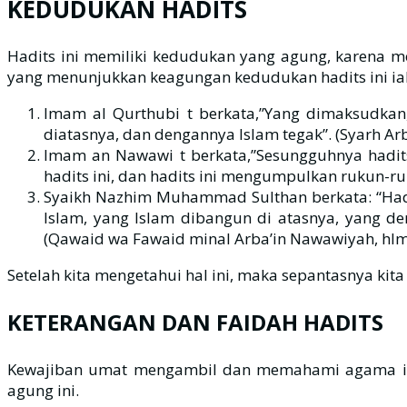
KEDUDUKAN HADITS
Hadits ini memiliki kedudukan yang agung, karena 
yang menunjukkan keagungan kedudukan hadits ini ial
Imam al Qurthubi t berkata,”Yang dimaksudka
diatasnya, dan dengannya Islam tegak”. (Syarh Arba
Imam an Nawawi t berkata,”Sesungguhnya hadits
hadits ini, dan hadits ini mengumpulkan rukun-ru
Syaikh Nazhim Muhammad Sulthan berkata: “Hadit
Islam, yang Islam dibangun di atasnya, yang 
(Qawaid wa Fawaid minal Arba’in Nawawiyah, hlm.
Setelah kita mengetahui hal ini, maka sepantasnya k
KETERANGAN DAN FAIDAH HADITS
Kewajiban umat mengambil dan memahami agama ini m
agung ini.