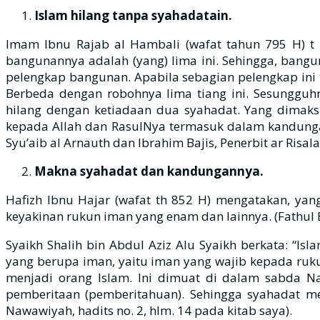
Islam hilang tanpa syahadatain.
Imam Ibnu Rajab al Hambali (wafat tahun 795 H) t
bangunannya adalah (yang) lima ini. Sehingga, bangun
pelengkap bangunan. Apabila sebagian pelengkap ini 
Berbeda dengan robohnya lima tiang ini. Sesungguh
hilang dengan ketiadaan dua syahadat. Yang dimak
kepada Allah dan RasulNya termasuk dalam kandungan I
Syu’aib al Arnauth dan Ibrahim Bajis, Penerbit ar Risal
Makna syahadat dan kandungannya.
Hafizh Ibnu Hajar (wafat th 852 H) mengatakan, ya
keyakinan rukun iman yang enam dan lainnya. (Fathul Ba
Syaikh Shalih bin Abdul Aziz Alu Syaikh berkata: “I
yang berupa iman, yaitu iman yang wajib kepada ruk
menjadi orang Islam. Ini dimuat di dalam sabda Na
pemberitaan (pemberitahuan). Sehingga syahadat me
Nawawiyah, hadits no. 2, hlm. 14 pada kitab saya).