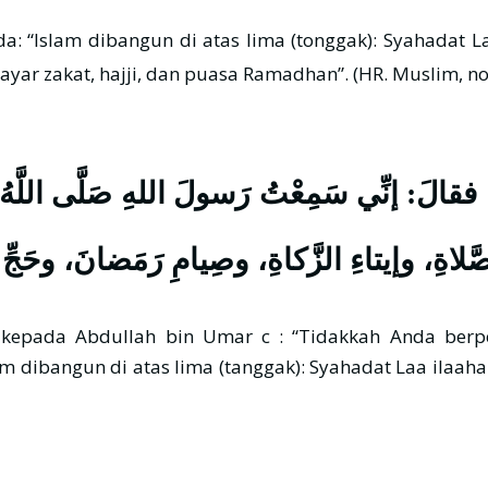
r zakat, hajji, dan puasa Ramadhan”. (HR. Muslim, no. 
ْزُو؟ فقالَ: إنِّي سَمِعْتُ رَسولَ اللهِ صَلَّى اللّ
الصَّلاةِ، وإيتاءِ الزَّكاةِ، وصِيامِ رَمَضانَ، وحَجِّ 
 kepada Abdullah bin Umar c : “Tidakkah Anda berp