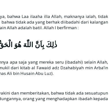
a, bahwa Laa ilaaha illa Allah, maknanya ialah, tidak
u bahwa tidak ada yang berhak diibadahi dari kalangan
in Allah adalah batil. Allah l berfirman :
ذٰلِكَ بِاَنَّ اللّٰهَ هُوَ الْحَق
nya apa saja yang mereka seru (ibadahi) selain Allah,
inukil dari kitab al Fawaid adz Dzahabiyah min Arba’in
s Ali bin Husain Abu Luz).
 meyakini dan memberitakan, bahwa tidak ada sesuatupun
 kandungannya, orang yang menghadapkan ibadah kepada