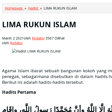
Homepage
»
Hadist
»
LIMA RUKUN ISLAM
LIMA RUKUN ISLAM
Maret 2 2021
oleh
Redaksi
-
3567 Dilihat
oleh
Redaksi
Agama Islam ibarat sebuah bangunan kokoh yang me
penegak, sebagaimana disebutkan di dalam hadits-h
Berikut ini adalah hadits-hadits tersebut.
Hadits Pertama
للَّهُ وأنَّ مُحَمَّدًا رَسولُ اللَّهِ، وإقَامِ