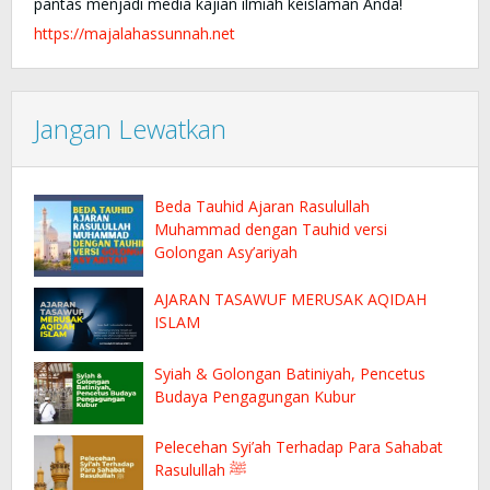
pantas menjadi media kajian ilmiah keislaman Anda!
https://majalahassunnah.net
Jangan Lewatkan
Beda Tauhid Ajaran Rasulullah
Muhammad dengan Tauhid versi
Golongan Asy’ariyah
AJARAN TASAWUF MERUSAK AQIDAH
ISLAM
Syiah & Golongan Batiniyah, Pencetus
Budaya Pengagungan Kubur
Pelecehan Syi’ah Terhadap Para Sahabat
Rasulullah ﷺ