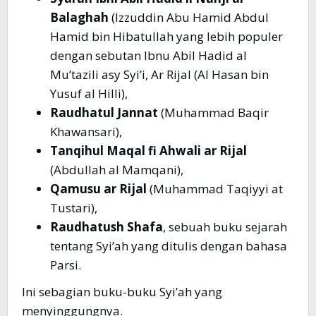
Balaghah
(Izzuddin Abu Hamid Abdul
Hamid bin Hibatullah yang lebih populer
dengan sebutan Ibnu Abil Hadid al
Mu’tazili asy Syi’i, Ar Rijal (Al Hasan bin
Yusuf al Hilli),
Raudhatul Jannat
(Muhammad Baqir
Khawansari),
Tanqihul Maqal fi Ahwali ar Rijal
(Abdullah al Mamqani),
Qamusu ar Rijal
(Muhammad Taqiyyi at
Tustari),
Raudhatush Shafa
, sebuah buku sejarah
tentang Syi’ah yang ditulis dengan bahasa
Parsi.
Ini sebagian buku-buku Syi’ah yang
menyinggungnya.