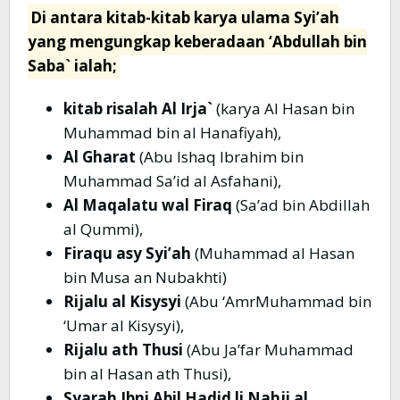
Di antara kitab-kitab karya ulama Syi’ah
yang mengungkap keberadaan ‘Abdullah bin
Saba` ialah;
kitab risalah Al Irja`
(karya Al Hasan bin
Muhammad bin al Hanafiyah),
Al Gharat
(Abu Ishaq Ibrahim bin
Muhammad Sa’id al Asfahani),
Al Maqalatu wal Firaq
(Sa’ad bin Abdillah
al Qummi),
Firaqu asy Syi’ah
(Muhammad al Hasan
bin Musa an Nubakhti)
Rijalu al Kisysyi
(Abu ‘AmrMuhammad bin
‘Umar al Kisysyi),
Rijalu ath Thusi
(Abu Ja’far Muhammad
bin al Hasan ath Thusi),
Syarah Ibni Abil Hadid li Nahji al