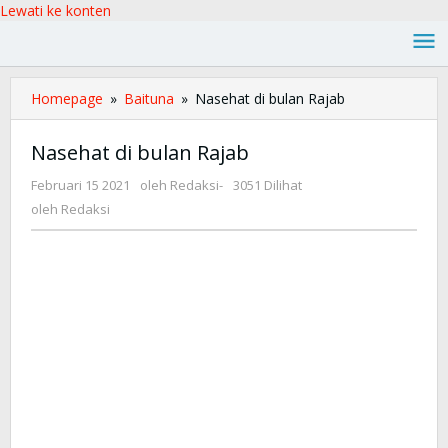
Lewati ke konten
Homepage
»
Baituna
»
Nasehat di bulan Rajab
Nasehat di bulan Rajab
Februari 15 2021
oleh
Redaksi
-
3051 Dilihat
oleh
Redaksi