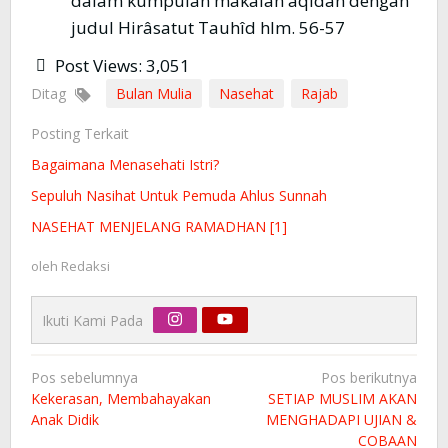
dalam kumpulan makalah aqidah dengan
judul Hirâsatut Tauhîd hlm. 56-57
Post Views:
3,051
Ditag
Bulan Mulia
Nasehat
Rajab
Posting Terkait
Bagaimana Menasehati Istri?
Sepuluh Nasihat Untuk Pemuda Ahlus Sunnah
NASEHAT MENJELANG RAMADHAN [1]
oleh
Redaksi
Ikuti Kami Pada
Navigasi
Pos sebelumnya
Pos berikutnya
pos
Kekerasan, Membahayakan
SETIAP MUSLIM AKAN
Anak Didik
MENGHADAPI UJIAN &
COBAAN