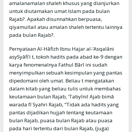
amalanamalan shaleh khusus yang dianjurkan
untuk diutamakan umat Islam pada bulan
Rajab?. Apakah disunnahkan berpuasa,
qiyamullail atau amalan shaleh tertentu lainnya
pada bulan Rajab?.
Pernyataan Al-Hâfizh Ibnu Hajar al-‘Asqalâni
asySyâfi’i t, tokoh hadits pada abad ke-9 dengan
karya fenomenalnya Fathul Bârî ini sudah
menyimpulkan sebuah kesimpulan yang pantas
dipedomani oleh umat. Beliau t mengatakan
dalam kitab yang beliau tulis untuk membahas
keutamaan bulan Rajab, ‘Tabyînil Ajab bimâ
warada fî Syahri Rajab, “Tidak ada hadits yang
pantas dijadikan hujjah tentang keutamaan
bulan Rajab, puasa bulan Rajab atau puasa
pada hari tertentu dari bulan Rajab, (juga)