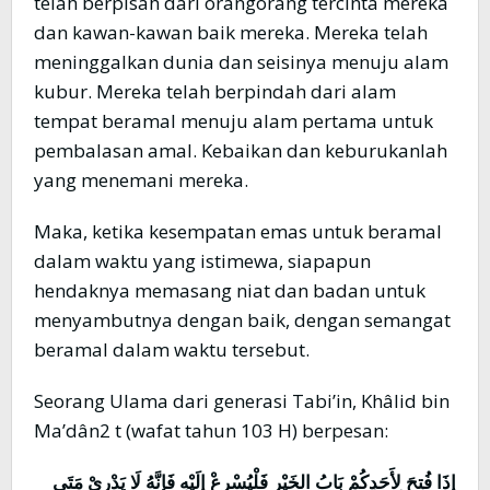
telah berpisah dari orangorang tercinta mereka
dan kawan-kawan baik mereka. Mereka telah
meninggalkan dunia dan seisinya menuju alam
kubur. Mereka telah berpindah dari alam
tempat beramal menuju alam pertama untuk
pembalasan amal. Kebaikan dan keburukanlah
yang menemani mereka.
Maka, ketika kesempatan emas untuk beramal
dalam waktu yang istimewa, siapapun
hendaknya memasang niat dan badan untuk
menyambutnya dengan baik, dengan semangat
beramal dalam waktu tersebut.
Seorang Ulama dari generasi Tabi’in, Khâlid bin
Ma’dân2 t (wafat tahun 103 H) berpesan:
إِذَا فُتِحَ لِأَحَدِكُمْ بَابُ الخَيْرِ فَلْيُسْرِعْ إِلَيْهِ فَإِنَّهُ لَا يَدْرِيْ مَتَى