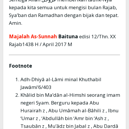
kepada kita semua untuk mengisi bulan Rajab,
Sya’ban dan Ramadhan dengan bijak dan tepat.
Amin.
Majalah As-Sunnah
Baituna
edisi 12/Thn. XX
Rajab1438 H / April 2017 M
Footnote
Adh-Dhiyâ al-Lâmi minal Khuthabil
Jawâmi’6/403
Khâlid bin Ma’dân al-Himshi seorang imam
negeri Syam. Berguru kepada Abu
Hurairah z , Abu Umâmah al-Bâhili z , Ibnu
‘Umar z , ‘Abdullâh bin ‘Amr bin ‘Ash z ,
Tsaubân z , Mu’âdz bin Jabal z , Abu Dardâ