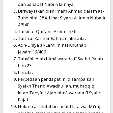
dan Sahabat Nabi n lainnya.
Diriwayatkan oleh Imam Ahmad dalam az-
Zuhd hlm. 384. Lihat Siyaru A’lâmin Nubalâ
4/540.
Tafsir al-Qur`anil Azhim 4/36
Taisîrul Karîmir Rahmân hlm.383.
Adh-Dhiyâ al-Lâmi minal Khuthabil
Jawâmi’ 6/406
Tabyînil Ajab bimâ warada fî Syahri Rajab
hlm.23.
hlm.33.
Perbedaan pendapat ini disampaikan
Syaikh Thariq Awadhullah, muhaqqiq
kitab Tabyînil Ajab bimâ warada fî Syahri
Rajab.
Hukmu al-Ihtifâl bi Lailatil Isrâ wal Mi’râj,