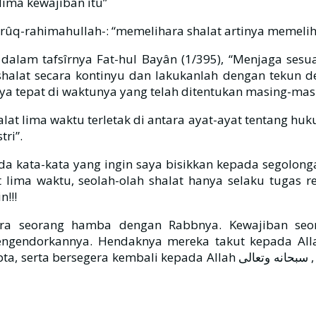
lima kewajiban itu”
q-rahimahullah-: “memelihara shalat artinya memeliha
dalam tafsîrnya Fat-hul Bayân (1/395), “Menjaga ses
 shalat secara kontinyu dan lakukanlah dengan tekun 
 tepat di waktunya yang telah ditentukan masing-mas
t lima waktu terletak di antara ayat-ayat tentang huk
tri”.
da kata-kata yang ingin saya bisikkan kepada segolon
t lima waktu, seolah-olah shalat hanya selaku tugas r
!!!
tara seorang hamba dengan Rabbnya. Kewajiban se
mereka takut kepada Allah سبحانه وتعالى , cepat-cepat memelihara shalat,