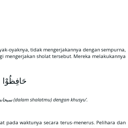
goyak-oyaknya, tidak mengerjakannya dengan sempurna,
agi mengerjakan sholat tersebut. Mereka melakukannya
حَافِظُوْا عَ
Peliharalah semua shalat(mu), dan (peliharalah) shalat wusthaa[152]. Berdirilah untuk Allah سبحانه وتعالى (dalam shalatmu) dengan khusyu’.
epat pada waktunya secara terus-menerus. Pelihara dan