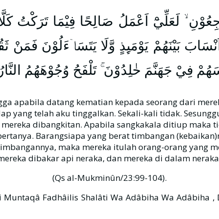
نِ ۙ لَعَلِّيْٓ اَعْمَلُ صَالِحًا فِيْمَا تَرَكْتُ كَلَّا ۗاِنَّ
َنْسَابَ بَيْنَهُمْ يَوْمَىِٕذٍ وَّلَا يَتَسَاۤءَلُوْنَ فَمَنْ ثَ
سَهُمْ فِيْ جَهَنَّمَ خٰلِدُوْنَ ۚ تَلْفَحُ وُجُوْهَهُمُ النَّار
ngga apabila datang kematian kepada seorang dari mere
ap yang telah aku tinggalkan. Sekali-kali tidak. Sesung
mereka dibangkitan. Apabila sangkakala ditiup maka tid
g bertanya. Barangsiapa yang berat timbangan (kebaikan
imbangannya, maka mereka itulah orang-orang yang mer
ereka dibakar api neraka, dan mereka di dalam neraka 
(Qs al-Mukminûn/23:99-104).
 Muntaqâ Fadhâilis Shalâti Wa Adâbiha Wa Adâbiha , Dâr