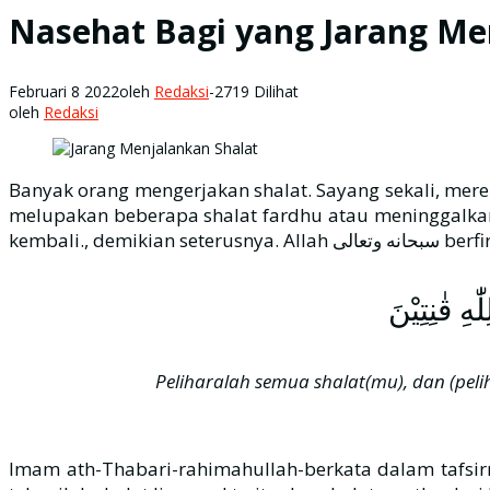
Nasehat Bagi yang Jarang Me
Februari 8 2022
oleh
Redaksi
-
2719 Dilihat
oleh
Redaksi
Banyak orang mengerjakan shalat. Sayang sekali, mer
melupakan beberapa shalat fardhu atau meninggalkann
kembali., demikian seterusnya. 
ِ قٰنِتِيْنَ
Imam ath-Thabari-rahimahullah-berkata dalam tafsirny