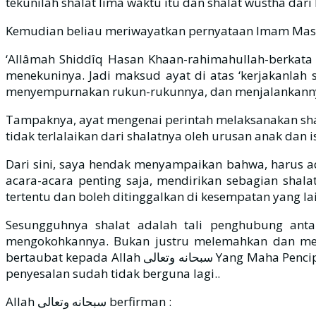
tekunilah shalat lima waktu itu dan shalat wustha dari 
Kemudian beliau meriwayatkan pernyataan Imam Masrû
‘Allâmah Shiddîq Hasan Khaan-rahimahullah-berkata 
menekuninya. Jadi maksud ayat di atas ‘kerjakanlah
menyempurnakan rukun-rukunnya, dan menjalankannya
Tampaknya, ayat mengenai perintah melaksanakan shala
tidak terlalaikan dari shalatnya oleh urusan anak dan is
Dari sini, saya hendak menyampaikan bahwa, harus a
acara-acara penting saja, mendirikan sebagian shala
tertentu dan boleh ditinggalkan di kesempatan yang lain
Sesungguhnya shalat adalah tali penghubung an
mengokohkannya. Bukan justru melemahkan dan mengendorkannya. Hendaknya 
bertaubat kepada Allah سبحانه وتعالى Yang Maha Pencipta, serta bersegera kembali kepada Allah سبحانه وتعالى , sebelum datang kematian dengan tiba-tiba, kemudian
penyesalan sudah tidak berguna lagi..
Allah سبحانه وتعالى berfirman :