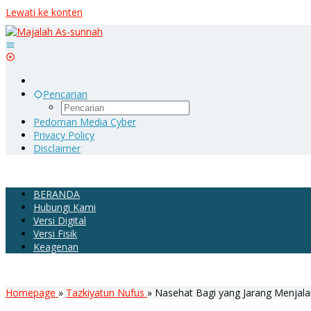
Lewati ke konten
Pencarian
Pedoman Media Cyber
Privacy Policy
Disclaimer
BERANDA
Hubungi Kami
Versi Digital
Versi Fisik
Keagenan
Homepage
»
Tazkiyatun Nufus
»
Nasehat Bagi yang Jarang Menjala