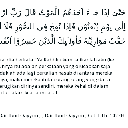
حَتّٰىٓ اِذَا جَاۤءَ اَحَدَهُمُ الْمَوْتُ قَالَ رَبِّ ارْجِعُوْ
اِلٰى يَوْمِ يُبْعَثُوْنَ فَاِذَا نُفِخَ فِى الصُّوْرِ فَلَآ ا
خَفَّتْ مَوَازِيْنُهٗ فَاُولٰۤىِٕكَ الَّذِيْنَ خَسِرُوْٓا اَنْفُ
ka, dia berkata: “Ya Rabbku kembalikanlah aku (ke
guhnya itu adalah perkataan yang diucapkan saja.
aklah ada lagi pertalian nasab di antara mereka
)nya, maka mereka itulah orang-orang yang dapat
ugikan dirinya sendiri, mereka kekal di dalam
itu dalam keadaan cacat.
 Ibnil Qayyim , , Dâr Ibnil Qayyim , Cet. I Th. 1423H,