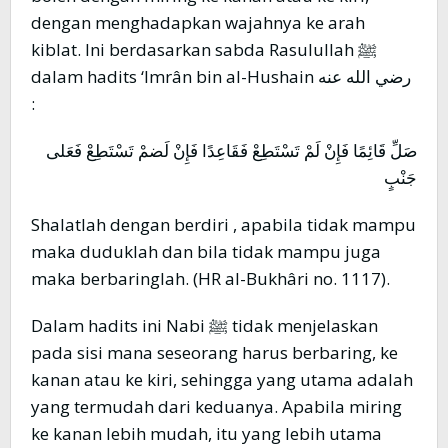
dengan menghadapkan wajahnya ke arah
kiblat. Ini berdasarkan sabda Rasulullah ﷺ
dalam hadits ‘Imrân bin al-Hushain رضي الله عنه
:
صَلِّ قَائِمًا فَإِنْ لَمْ تَسْتَطِعْ فَقَاعِدًا فَإِنْ لَضمْ تَسْتَطِعْ فَعَلى
جَنْبٍ
Shalatlah dengan berdiri , apabila tidak mampu
maka duduklah dan bila tidak mampu juga
maka berbaringlah. (HR al-Bukhâri no. 1117).
Dalam hadits ini Nabi ﷺ tidak menjelaskan
pada sisi mana seseorang harus berbaring, ke
kanan atau ke kiri, sehingga yang utama adalah
yang termudah dari keduanya. Apabila miring
ke kanan lebih mudah, itu yang lebih utama