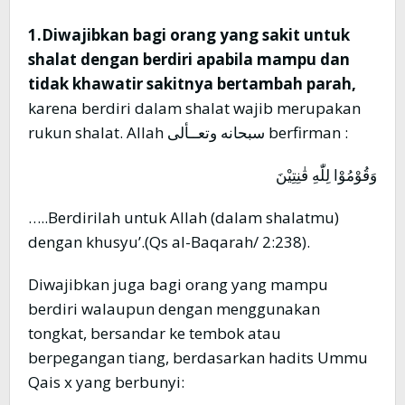
1.Diwajibkan bagi orang yang sakit untuk
shalat dengan berdiri apabila mampu dan
tidak khawatir sakitnya bertambah parah,
karena berdiri dalam shalat wajib merupakan
rukun shalat. Allah سبحانه وتعــألى berfirman :
وَقُوْمُوْا لِلّٰهِ قٰنِتِيْنَ
…..Berdirilah untuk Allah (dalam shalatmu)
dengan khusyu’.(Qs al-Baqarah/ 2:238).
Diwajibkan juga bagi orang yang mampu
berdiri walaupun dengan menggunakan
tongkat, bersandar ke tembok atau
berpegangan tiang, berdasarkan hadits Ummu
Qais x yang berbunyi: