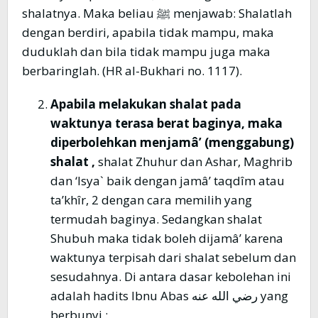
shalatnya. Maka beliau ﷺ menjawab: Shalatlah
dengan berdiri, apabila tidak mampu, maka
duduklah dan bila tidak mampu juga maka
berbaringlah. (HR al-Bukhari no. 1117).
Apabila melakukan shalat pada
waktunya terasa berat baginya, maka
diperbolehkan menjamâ’ (menggabung)
shalat ,
shalat Zhuhur dan Ashar, Maghrib
dan ‘Isya` baik dengan jamâ’ taqdîm atau
ta’khîr, 2 dengan cara memilih yang
termudah baginya. Sedangkan shalat
Shubuh maka tidak boleh dijamâ’ karena
waktunya terpisah dari shalat sebelum dan
sesudahnya. Di antara dasar kebolehan ini
adalah hadits Ibnu Abas رضي الله عنه yang
berbunyi :