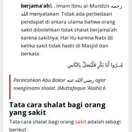
berjama’ah
5 . Imam Ibnu al-Mundzir رحمه
الله menyatakan: Tidak ada perbedaan
pendapat di antara ulama bahwa orang
sakit dibolehkan tidak shalat berjama’ah
karena sakitnya. Hal itu karena Nabi ﷺ
ketika sakit tidak hadir di Masjid dan
berkata:
مُــرُوا أَبَا بَكْرٍ فَلْيُصَلِّ بِالنَّاسِ
Perintahkan Abu Bakar رضي الله عنه agar
mengimami shalat. (Muttafaqun ‘Alaihi).6
Tata cara shalat bagi orang
yang sakit
Tata cara shalat bagi orang
sakit
adalah sebagi
berikut :