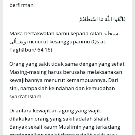
berfirman:
فَاتَّقُوا اللّٰهَ مَا اسْتَطَعْتُمْ
Maka bertakwalah kamu kepada Allah سبحانه
وتعــألى menurut kesanggupanmu.(Qs at-
Taghâbun/ 64:16)
Orang yang sakit tidak sama dengan yang sehat.
Masing-masing harus berusaha melaksanakan
kewajibannya menurut kemampuannya. Dari
sini, nampaklah keindahan dan kemudahan
syari’at Islam.
Di antara kewajiban agung yang wajib
dilakukan orang yang sakit adalah shalat.
Banyak sekali kaum Muslimin yang terkadang
meninggalkan shalat dengan dalih sakit atau