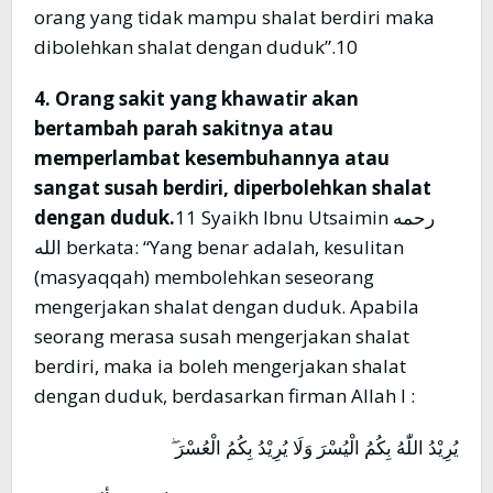
orang yang tidak mampu shalat berdiri maka
dibolehkan shalat dengan duduk”.10
4. Orang sakit yang khawatir akan
bertambah parah sakitnya atau
memperlambat kesembuhannya atau
sangat susah berdiri, diperbolehkan shalat
dengan duduk.
11 Syaikh Ibnu Utsaimin رحمه
الله berkata: “Yang benar adalah, kesulitan
(masyaqqah) membolehkan seseorang
mengerjakan shalat dengan duduk. Apabila
seorang merasa susah mengerjakan shalat
berdiri, maka ia boleh mengerjakan shalat
dengan duduk, berdasarkan firman Allah l :
يُرِيْدُ اللّٰهُ بِكُمُ الْيُسْرَ وَلَا يُرِيْدُ بِكُمُ الْعُسْرَ ۖ