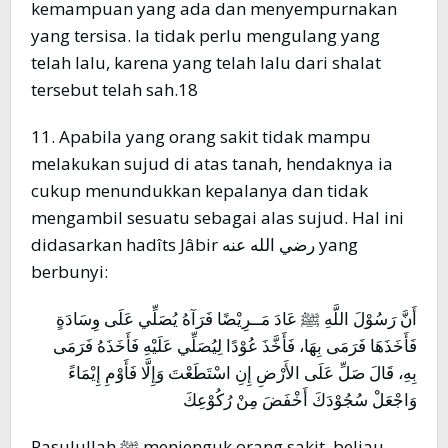
kemampuan yang ada dan menyempurnakan
yang tersisa. Ia tidak perlu mengulang yang
telah lalu, karena yang telah lalu dari shalat
tersebut telah sah.18
11. Apabila yang orang sakit tidak mampu
melakukan sujud di atas tanah, hendaknya ia
cukup menundukkan kepalanya dan tidak
mengambil sesuatu sebagai alas sujud. Hal ini
didasarkan hadîts Jâbir رضي الله عنه yang
berbunyi:
أَنَّ رَسُوْلَ اللَّهِ ﷺ عَادَ مَــرِيْضًا فَرَآهُ يُصَلِّي عَلَى وِسَادَةٍ
فَأَخَذَهَا فَرَمَى بِهَا، فَأَخَّذَ عُوْدًا لِيُصَلِّي عَلَيْهِ فَأَخَذَهُ فَرَمَى
بِهِ، قَالَ صَلِّ عَلَى الأَرْضِ إِنِ اسْتَطَعْتَ وَإِلَّا فَأَوْمِ إِيْمَاءً
وَاجْعَلْ سُجُوْدَكَ أَخْفَضَ مِنْ رُكُوْعِكَ
Rasulullah ﷺ menjenguk orang sakit, beliau