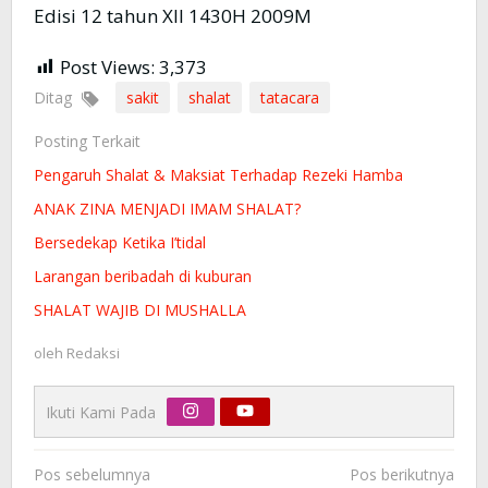
Edisi 12 tahun XII 1430H 2009M
Post Views:
3,373
Ditag
sakit
shalat
tatacara
Posting Terkait
Pengaruh Shalat & Maksiat Terhadap Rezeki Hamba
ANAK ZINA MENJADI IMAM SHALAT?
Bersedekap Ketika I’tidal
Larangan beribadah di kuburan
SHALAT WAJIB DI MUSHALLA
oleh
Redaksi
Ikuti Kami Pada
Navigasi
Pos sebelumnya
Pos berikutnya