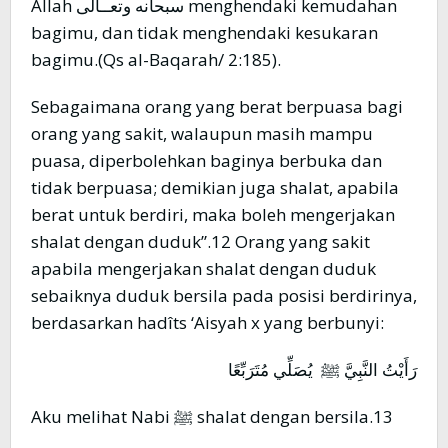
Allah سبحانه وتعــألى menghendaki kemudahan
bagimu, dan tidak menghendaki kesukaran
bagimu.(Qs al-Baqarah/ 2:185).
Sebagaimana orang yang berat berpuasa bagi
orang yang sakit, walaupun masih mampu
puasa, diperbolehkan baginya berbuka dan
tidak berpuasa; demikian juga shalat, apabila
berat untuk berdiri, maka boleh mengerjakan
shalat dengan duduk”.12 Orang yang sakit
apabila mengerjakan shalat dengan duduk
sebaiknya duduk bersila pada posisi berdirinya,
berdasarkan hadîts ‘Aisyah x yang berbunyi:
رَأَيْتُ النَّبِيَّ ﷺ يُصَلِّي مُتَرَبِّعًا
Aku melihat Nabi ﷺ shalat dengan bersila.13