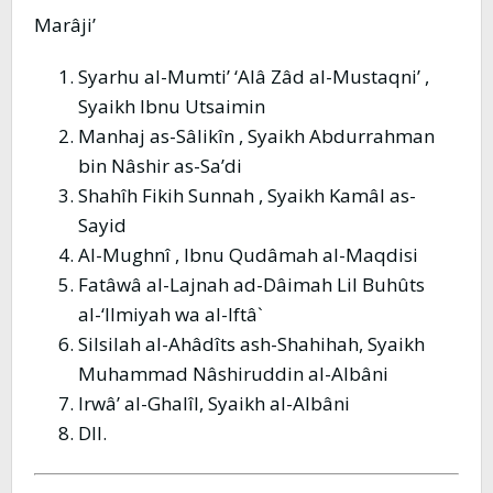
Marâji’
Syarhu al-Mumti’ ‘Alâ Zâd al-Mustaqni’ ,
Syaikh Ibnu Utsaimin
Manhaj as-Sâlikîn , Syaikh Abdurrahman
bin Nâshir as-Sa’di
Shahîh Fikih Sunnah , Syaikh Kamâl as-
Sayid
Al-Mughnî , Ibnu Qudâmah al-Maqdisi
Fatâwâ al-Lajnah ad-Dâimah Lil Buhûts
al-‘Ilmiyah wa al-Iftâ`
Silsilah al-Ahâdîts ash-Shahihah, Syaikh
Muhammad Nâshiruddin al-Albâni
Irwâ’ al-Ghalîl, Syaikh al-Albâni
Dll.