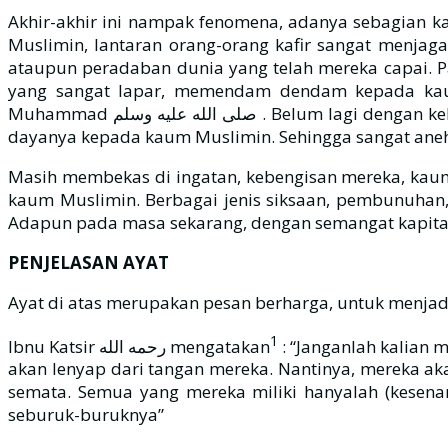
Akhir-akhir ini nampak fenomena, adanya sebagian k
Muslimin, lantaran orang-orang kafir sangat menjaga 
ataupun peradaban dunia yang telah mereka capai. Pa
yang sangat lapar, memendam dendam kepada kau
Muhammad صلى الله عليه وسلم . Belum lagi dengan kekufuran yang menancap dalam hati, maka dengan tipu muslihatnya, mereka berusaha menyembunyikan tipu
dayanya kepada kaum Muslimin. Sehingga sangat aneh,
Masih membekas di ingatan, kebengisan mereka, kaum
kaum Muslimin. Berbagai jenis siksaan, pembunuhan,
Adapun pada masa sekarang, dengan semangat kapital
PENJELASAN AYAT
Ayat di atas merupakan pesan berharga, untuk menjad
1
Ibnu Katsir رحمه الله mengatakan
: “Janganlah kalian 
akan lenyap dari tangan mereka. Nantinya, mereka ak
semata. Semua yang mereka miliki hanyalah (kesena
seburuk-buruknya”