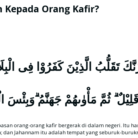
 Kepada Orang Kafir?
رَّنَّكَ تَقَلُّبُ الَّذِيْنَ كَفَرُوْا فِى الْب
َلِيْلٌ ۗ ثُمَّ مَأْوٰىهُمْ جَهَنَّمُ ۗوَبِئْسَ ال
basan orang-orang kafir bergerak di dalam negeri. Itu
; dan Jahannam itu adalah tempat yang seburuk-buruknya.