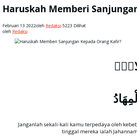
Haruskah Memberi Sanjungan
Februari 13 2022
oleh
Redaksi
-
5223 Dilihat
oleh
Redaksi
ِلَادِۗ
ْمِهَادُ
Janganlah sekali-kali kamu terpedaya oleh kebe
tinggal mereka ialah Jahannam