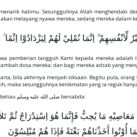
menarik hatimu. Sesungguhnya Allah menghendaki den
akan melayang nyawa mereka, sedang mereka dalam kead
رٌ لِّاَنْفُسِهِمْ ۗ اِنَّمَا نُمْلِيْ لَهُمْ لِيَزْدَادُوْٓا اِثْمًا
bahwa pemberian tangguh Kami kepada mereka adalah 
mbah dosa mereka; dan bagi mereka adzab yang menghin
la akhirnya menjadi siksaan. Begitu pula, orang yang suka 
Dari sahabat ‘Uqbah bin ‘Amir رضي الله عنهم dari Nabi , beliau صلى الله عليه وسلم bersabda:
َعَاصِيْهِ مَا يُحِبُّ فَإِنَّمَا هُوَ اِسْتِدْرَاجٌ ثُمَّ تَلاَ 
ا أُوْتُوا أَخَذْنَاهُمْ بَغْتَةً فَإِذَا هُمْ مُبْلِسُوْنَ