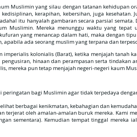
aum Muslimin yang silau dengan tatanan kehidupan ora
kedisiplinan, kerapihan, kebersihan, juga kesehatan.
dahal itu hanyalah gambaran secara parsial semata. D
m Muslimin. Mereka menunggu waktu yang tepat u
 apabila ada seorang muslim yang terpana dan terpeso
 imperialis kolonialis (Barat), ketika menjajah tana
 pengusiran, hinaan dan perampasan serta tindakan an
is, mereka pun tetap menjajah negeri-negeri kaum Mus
i peringatan bagi Muslimin agar tidak terpedaya deng
melihat berbagai kenikmatan, kebahagian dan kemudahan
an terjerat oleh amalan-amalan buruk mereka. Kami m
ngan sementara). Kemudian tempat tinggal mereka i