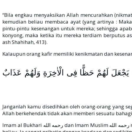
“Bila engkau menyaksikan Allah mencurahkan (nikmat) 
kemudian beliau membaca ayat (yang artinya : Mak
pintu-pintu kesenangan untuk mereka; sehingga apab
konyong, maka ketika itu mereka terdiam berputus as
ash Shahihah, 413).
َّا يَجْعَلَ لَهُمْ حَظًّا فِى الْاٰخِرَةِ وَلَهُمْ عَذَابٌ
Janganlah kamu disedihkan oleh orang-orang yang seg
Allah berkehendak tidak akan memberi sesuatu bahagian
Imam al Bukhari رحمه الله dan Imam Muslim رحمه الله meriwayatkan kisah ‘Umar رضي الله عنهم yang memasukirumah Rasulullah صلى الله عليه وسلم untuk menjumpai
beliau. Ia sangat prihatin dengan keadaan dan sedikitny