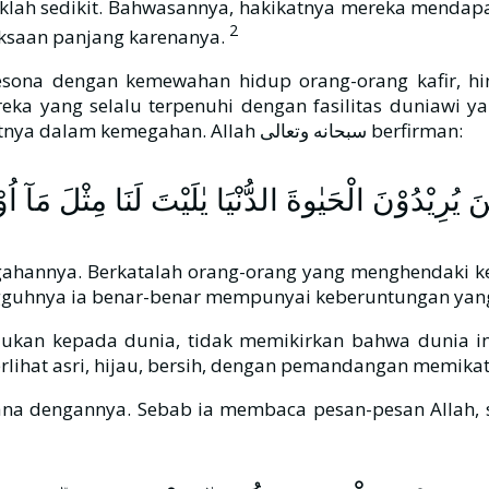
klah sedikit. Bahwasannya, hakikatnya mereka mendapa
2
ksaan panjang karenanya.
esona dengan kemewahan hidup orang-orang kafir, 
a yang selalu terpenuhi dengan fasilitas duniawi yan
سبحانه وتعالى tentang para pengikut Qarun yang melihatnya dalam kemegahan. Allah سبحانه وتعالى berfirman:
رِيْدُوْنَ الْحَيٰوةَ الدُّنْيَا يٰلَيْتَ لَنَا مِثْلَ مَآ ا
hannya. Berkatalah orang-orang yang menghendaki k
gguhnya ia benar-benar mempunyai keberuntungan yang b
jukan kepada dunia, tidak memikirkan bahwa dunia i
terlihat asri, hijau, bersih, dengan pemandangan memikat
na dengannya. Sebab ia membaca pesan-pesan Allah, se