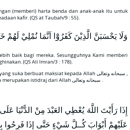
gan (memberi) harta benda dan anak-anak itu untuk
aan kafir. (QS at Taubah/9 : 55).
وَلَا يَحْسَبَنَّ الَّذِيْنَ كَفَرُوْٓا اَنَّمَا نُمْلِيْ لَهُمْ خَيْ
lebih baik bagi mereka. Sesungguhnya Kami memberi
akan. (QS Ali Imran/3 : 178).
berbuat maksiat kepada Allah سبحانه وتعالى ,
namun berada dalam kenikmatan duniawi yang berlebih, maka sesungguhnya kenikmatan yang ia reguk hanya merupakan istidraj dari Allah سبحانه وتعالى .
إِذَا رَأَيْتَ اللَّهَ يُعْطِي العَبْدَ مِنْ الدًّنْيَا عَلَى م
عَلَيْهِمْ أَبْوَابَ كُــلَّ شَيْءٍ حَتَّى إِذَا فَرِحُوا بِمَ