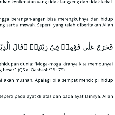
tkan kenikmatan yang tidak langgeng dan tidak kekal.
hingga berangan-angan bisa merengkuhnya dan hidup
g serba mewah. Seperti yang telah diberitakan Allah
فَخَرَجَ عَلٰى قَوْمِهٖ فِيْ زِيْنَتِهٖ ۗقَالَ الَّذِيْنَ يُ
ehidupan dunia: “Moga-moga kiranya kita mempunyai
esar”. (QS al Qashash/28 : 79).
ni akan musnah. Apalagi bila sempat mencicipi hidup
.
perti pada ayat di atas dan pada ayat lainnya. Allah