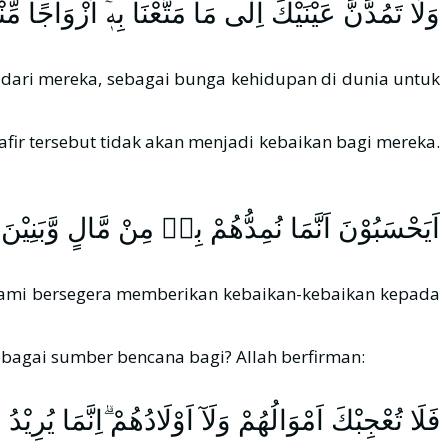
وَلَا تَمُدَّنَّ عَيْنَيْكَ اِلٰى مَا مَتَّعْنَا بِهٖٓ اَزْوَاجًا مِّ
dari mereka, sebagai bunga kehidupan di dunia untuk
ir tersebut tidak akan menjadi kebaikan bagi mereka.
اَيَحْسَبُوْنَ اَنَّمَا نُمِدُّهُمْ بِهٖ مِنْ مَّالٍ وَّبَنِ
Kami bersegera memberikan kebaikan-kebaikan kepada
lah سبحانه وتعالى justru akan menjadikannya sebagai sumber bencana bagi? Allah berfirman:
فَلَا تُعْجِبْكَ اَمْوَالُهُمْ وَلَآ اَوْلَادُهُمْ ۗاِنَّمَا يُرِي