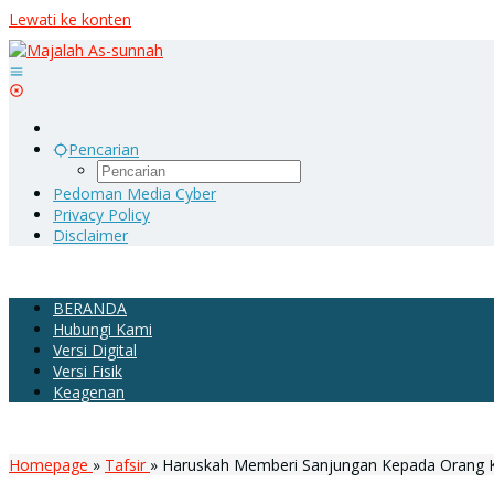
Lewati ke konten
Pencarian
Pedoman Media Cyber
Privacy Policy
Disclaimer
BERANDA
Hubungi Kami
Versi Digital
Versi Fisik
Keagenan
Homepage
»
Tafsir
»
Haruskah Memberi Sanjungan Kepada Orang K