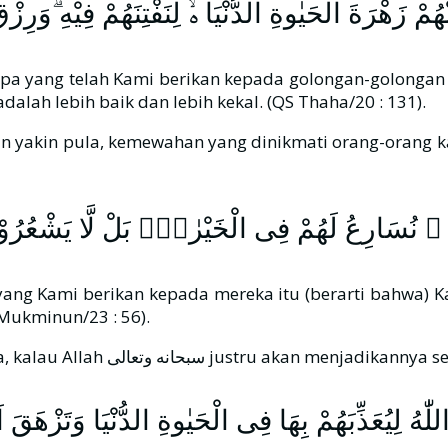
نْهُمْ زَهْرَةَ الْحَيٰوةِ الدُّنْيَا ەۙ لِنَفْتِنَهُمْ فِيْهِ ۗوَرِزْ
 yang telah Kami berikan kepada golongan-golongan 
lah lebih baik dan lebih kekal. (QS Thaha/20 : 131).
 yakin pula, kemewahan yang dinikmati orang-orang kaf
يْنَ ۙ نُسَارِعُ لَهُمْ فِى الْخَيْرٰتِۗ بَلْ لَّا يَشْعُرُو
ang Kami berikan kepada mereka itu (berarti bahwa) 
 Mukminun/23 : 56).
Bagaimana mungkin merupakan kebaikan bagi mereka, kalau Al
ْدُ اللّٰهُ لِيُعَذِّبَهُمْ بِهَا فِى الْحَيٰوةِ الدُّنْيَا وَتَزْهَ