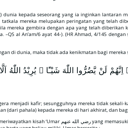
dunia kepada seseorang yang ia inginkan lantaran maks
a tatkala mereka melupakan peringatan yang telah 
ila mereka gembira dengan apa yang telah diberikan
a. –QS al An’am/6 ayat 44-). (HR Ahmad, 4/145 dengan 
َّهُمْ لَنْ يَّضُرُّوا اللّٰهَ شَيْـًٔا ۗ يُرِيْدُ اللّٰهُ اَل
era menjadi kafir; sesungguhnya mereka tidak sekali-
 (dari pahala) kepada mereka di hari akhirat, dan bagi 
a harta yang beliau miliki. Umar bercerita :