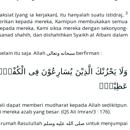
3
iat (yang ia kerjakan), itu hanyalah suatu istidraj,
diberikan kepada mereka, Kamipun membukakan semua
 kepada mereka, Kami siksa mereka dengan sekonyong-
sanad shahih, dan dishahihkan Syaikh al Albani dalam
Kalaupun orang kafir memiliki kenikmatan dan kesenangan di dunia, maka tidak ada kenikmatan bagi mereka selain itu saja. Allah سبحانه وتعالى berfirman :
وَلَا يَحْزُنْكَ الَّذِيْنَ يُسَارِعُوْنَ فِى الْكُفْرِۚ اِن
عَظِيْمٌۚ
kali dapat memberi mudharat kepada Allah sedikitpun.
mereka azab yang besar. (QS Ali Imran/3 : 176).