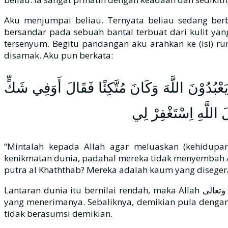
Aku menjumpai beliau. Ternyata beliau sedang berb
bersandar pada sebuah bantal terbuat dari kulit ya
tersenyum. Begitu pandangan aku arahkan ke (isi) ru
disamak. Aku pun berkata:
َعْبُدُوْنَ اللَّهَ وَكَانَ مُتَّكِئًا فَقَالَ أَوَفِي شَكٍّ
َ اللَّهِ اِسْتَغْفِرْ لِي
“Mintalah kepada Allah agar meluaskan (kehidup
kenikmatan dunia, padahal mereka tidak menyembah Al
putra al Khaththab? Mereka adalah kaum yang diseger
Lantaran dunia itu bernilai rendah, maka Allah سبحانه وتعالى memberikannya kepada orang kafir juga. Pemberian di dunia tidak menunjukkan penghormatan bagi
yang menerimanya. Sebaliknya, demikian pula dengan 
tidak berasumsi demikian.