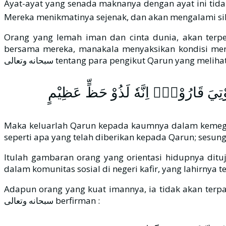
Ayat-ayat yang senada maknanya dengan ayat ini tida
Mereka menikmatinya sejenak, dan akan mengalami si
Orang yang lemah iman dan cinta dunia, akan terp
bersama mereka, manakala menyaksikan kondisi merek
ُوْتِيَ قَارُوْنُۙ اِنَّهٗ لَذُوْ حَظٍّ عَظِيْمٍ
Maka keluarlah Qarun kepada kaumnya dalam kemega
seperti apa yang telah diberikan kepada Qarun; sesun
Itulah gambaran orang yang orientasi hidupnya ditu
dalam komunitas sosial di negeri kafir, yang lahirnya 
Adapun orang yang kuat imannya, ia tidak akan terpa
سبحانه وتعالى berfirman :