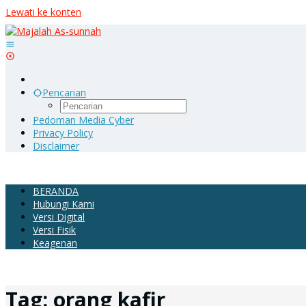
Lewati ke konten
Pencarian
Pedoman Media Cyber
Privacy Policy
Disclaimer
BERANDA
Hubungi Kami
Versi Digital
Versi Fisik
Keagenan
Tag:
orang kafir