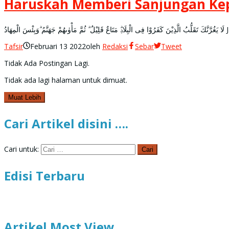
Haruskah Memberi Sanjungan Kep
َادُ
Tafsir
Februari 13 2022
oleh
Redaksi
Sebar
Tweet
Tidak Ada Postingan Lagi.
Tidak ada lagi halaman untuk dimuat.
Muat Lebih
Cari Artikel disini ….
Cari untuk:
Edisi Terbaru
Artikel Most View