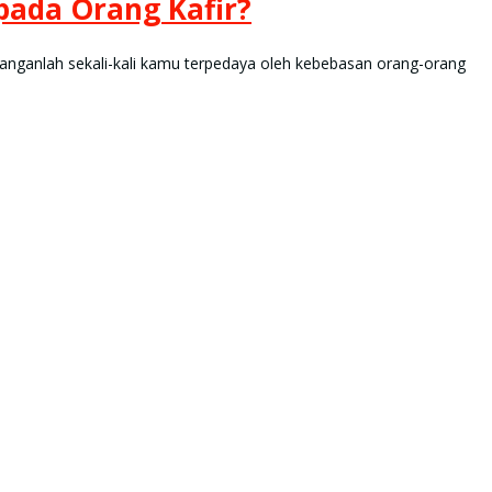
ada Orang Kafir?
لَا يَغُرَّنَّكَ تَقَلُّبُ الَّذِيْنَ كَفَرُوْا فِى الْبِلَادِۗ مَتَاعٌ قَلِيْلٌ ۗ ثُمَّ مَأْوٰىهُمْ جَهَنَّمُ ۗوَبِئْسَ الْمِه Janganlah sekali-kali kamu terpedaya oleh kebebasan orang-orang