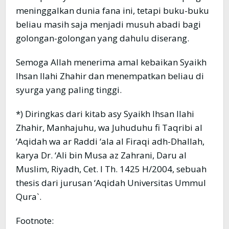
meninggalkan dunia fana ini, tetapi buku-buku
beliau masih saja menjadi musuh abadi bagi
golongan-golongan yang dahulu diserang.
Semoga Allah menerima amal kebaikan Syaikh
Ihsan Ilahi Zhahir dan menempatkan beliau di
syurga yang paling tinggi.
*) Diringkas dari kitab asy Syaikh Ihsan Ilahi
Zhahir, Manhajuhu, wa Juhuduhu fi Taqribi al
‘Aqidah wa ar Raddi ‘ala al Firaqi adh-Dhallah,
karya Dr. ‘Ali bin Musa az Zahrani, Daru al
Muslim, Riyadh, Cet. I Th. 1425 H/2004, sebuah
thesis dari jurusan ‘Aqidah Universitas Ummul
Qura`.
Footnote: