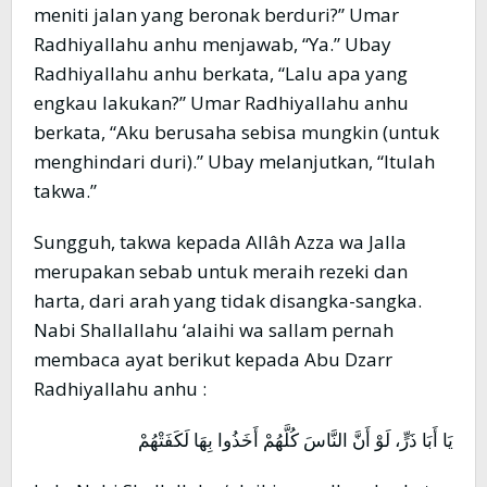
meniti jalan yang beronak berduri?” Umar
Radhiyallahu anhu menjawab, “Ya.” Ubay
Radhiyallahu anhu berkata, “Lalu apa yang
engkau lakukan?” Umar Radhiyallahu anhu
berkata, “Aku berusaha sebisa mungkin (untuk
menghindari duri).” Ubay melanjutkan, “Itulah
takwa.”
Sungguh, takwa kepada Allâh Azza wa Jalla
merupakan sebab untuk meraih rezeki dan
harta, dari arah yang tidak disangka-sangka.
Nabi Shallallahu ‘alaihi wa sallam pernah
membaca ayat berikut kepada Abu Dzarr
Radhiyallahu anhu :
يَا أَبَا ذَرٍّ، لَوْ أَنَّ النَّاسَ كُلَّهُمْ أَخَذُوا بِهَا لَكَفَتْهُمْ