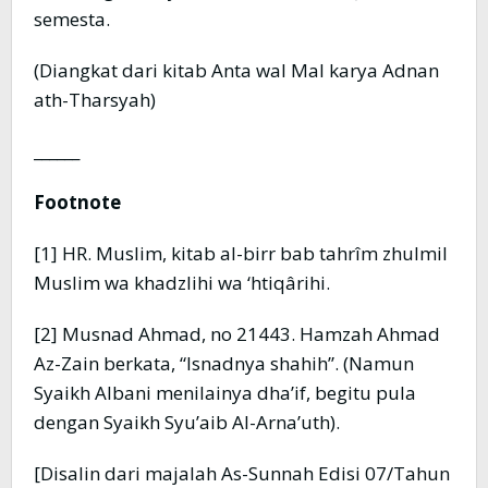
semesta.
(Diangkat dari kitab Anta wal Mal karya Adnan
ath-Tharsyah)
______
Footnote
[1] HR. Muslim, kitab al-birr bab tahrîm zhulmil
Muslim wa khadzlihi wa ‘htiqârihi.
[2] Musnad Ahmad, no 21443. Hamzah Ahmad
Az-Zain berkata, “Isnadnya shahih”. (Namun
Syaikh Albani menilainya dha’if, begitu pula
dengan Syaikh Syu’aib Al-Arna’uth).
[Disalin dari majalah As-Sunnah Edisi 07/Tahun