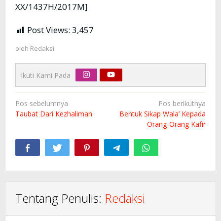
XX/1437H/2017M]
Post Views:
3,457
oleh
Redaksi
Ikuti Kami Pada
Navigasi
Pos sebelumnya
Pos berikutnya
pos
Taubat Dari Kezhaliman
Bentuk Sikap Wala’ Kepada
Orang-Orang Kafir
Tentang Penulis:
Redaksi