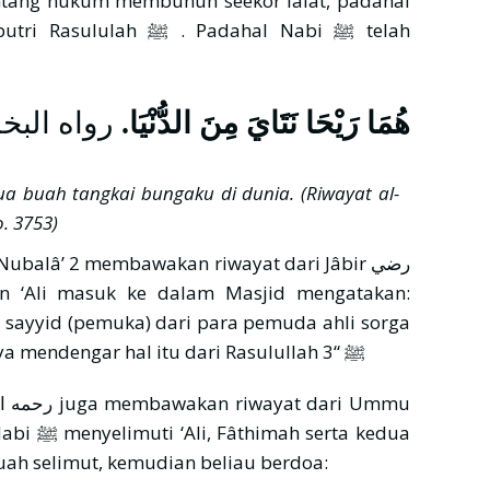
tentang hukum membunuh seekor lalat, padahal
. Padahal Nabi ﷺ telah
هُمَا رَيْحَا نَتَايَ مِنَ الدُّنْيَا.
رواه البخ
 buah tangkai bungaku di dunia. (Riwayat al-
o. 3753)
g sayyid (pemuka) dari para pemuda ahli sorga
maka lihatlah Husain رضي الله عنه ini”. Saya mendengar hal itu dari Rasulullah ﷺ “3
ta kedua
ah selimut, kemudian beliau berdoa: