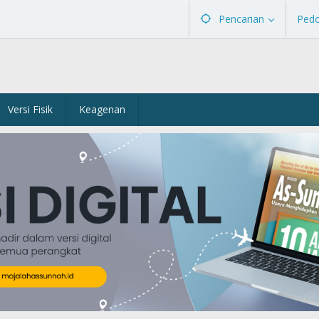
Pencarian
Ped
Versi Fisik
Keagenan