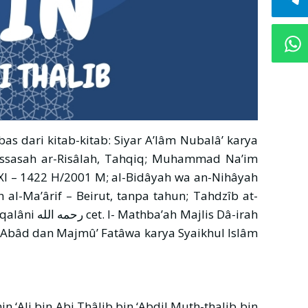
ebas dari kitab-kitab: Siyar A’lâm Nubalâ’ karya
assasah ar-Risâlah, Tahqiq; Muhammad Na’im
 XI – 1422 H/2001 M; al-Bidâyah wa an-Nihâyah
 al-Ma’ârif – Beirut, tanpa tahun; Tahdzîb at-
ajlis Dâ-irah
r Abâd dan Majmû’ Fatâwa karya Syaikhul Islâm
 ‘Ali bin Abi Thâlib bin ‘Abdil Muth-thalib bin