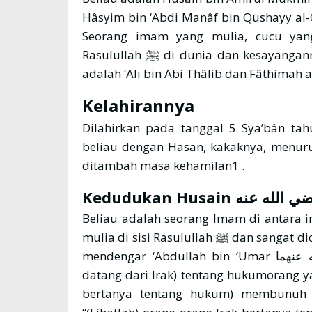
Hâsyim bin ‘Abdi Manâf bin Qushayy al-
Seorang imam yang mulia, cucu yan
Rasulullah ﷺ di dunia dan kesayangannya di samping Hasan c. Kedua orang tuanya
Kelahirannya
Dilahirkan pada tanggal 5 Sya’bân ta
beliau dengan Hasan, kakaknya, menuru
ditambah masa kehamilan1 .
Kedudukan Husain
ي الله عنه
Beliau adalah seorang Imam di antara
mulia di sisi Rasulullah ﷺ dan sangat dicintainya. Dari Ibnu Abi Nu’mi , ia berkata: “Aku
mendengar ‘Abdullah bin ‘Umar رضي الله عنهما ketika ditanya oleh seseorang (yang
datang dari Irak) tentang hukumorang y
bertanya tentang hukum) membunuh la