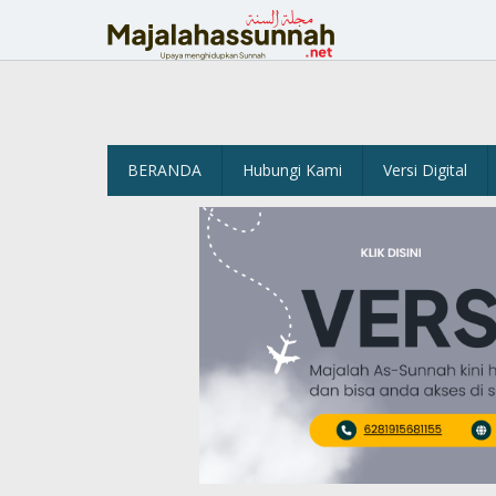
Lewati
ke
konten
BERANDA
Hubungi Kami
Versi Digital