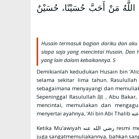
اللَّهُ مَنْ أَحَبَّ حُسَيْنًا، حُسَيْنٌ
Husain termasuk bagian dariku dan aku 
siapa saja yang mencintai Husain. Dan
yang lain dalam kebaikannya. 5
Demikianlah kedudukan Husain bin ‘Alic
selama sekitar lima tahun. Rasulullah ﷺ sangat menyayangi dan memuliakanny
sebagaimana menyayangi dan memuliakan Hasan رضي الله عنه hingg
Sepeninggal Rasulullah ﷺ , Abu Bakar, ‘Umar dan Utsman pun رضي الله عنهما sangat
mencintai, memuliakan dan mengagungkannya. Da
Ketika Mu’awiyah رضي الله عنه resmi menjadi khalifah, maka Mu’awiyah رضي الله عنه
juga sangatmemuliakannya, bahkan sangat 