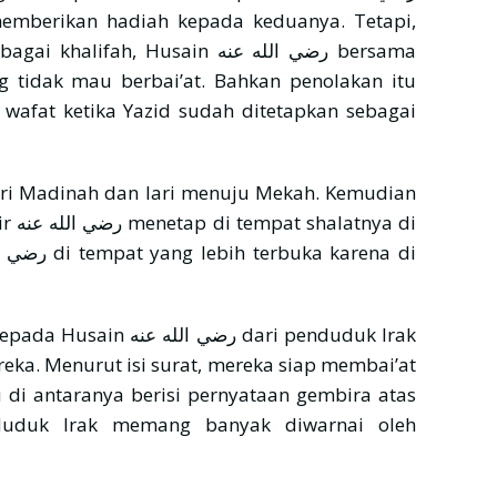
ah, Husain رضي الله عنه bersama
dari Madinah dan lari menuju Mekah. Kemudian
a di
رضي dari penduduk Irak
a. Menurut isi surat, mereka siap membai’at
duduk Irak memang banyak diwarnai oleh