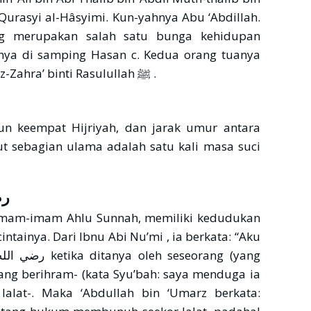
Qurasyi al-Hâsyimi. Kun-yahnya Abu ‘Abdillah.
g merupakan salah satu bunga kehidupan
adalah ‘Ali bin Abi Thâlib dan Fâthimah az-Zahra’ binti Rasulullah ﷺ .
hun keempat Hijriyah, dan jarak umur antara
t sebagian ulama adalah satu kali masa suci
رض
 imam-imam Ahlu Sunnah, memiliki kedudukan
ang berihram- (kata Syu’bah: saya menduga ia
lat-. Maka ‘Abdullah bin ‘Umarz berkata: