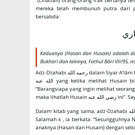
“(Lihatlah) orang-orang Irak bertanya 
mereka telah membunuh putra dari putri Rasululah ﷺ 
bersabda:
اري
Keduanya (Hasan dan Husain) adalah dua
Bukhari dan lainnya, Fathul Bâri VII/95, n
Adz-Dzahabi رحمه الله dalam Siyar A’lâm Nubalâ’ 2 membawakan riwayat dari Jâbir رضي
الله عنه yang ketika melihat Husain bin ‘Ali masuk ke dalam Masjid mengatakan:
“Barangsiapa yang ingin melihat seoran
Dalam kitab yang sama, adz-Dzahabi رحمه الله juga membawakan riwayat dari Ummu
Salamah x , ia berkata: “Sesungguhnya Nabi ﷺ menyelimuti ‘Ali, Fâthimah ser
anaknya (Hasan dan Husain) dengan sebu