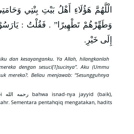
الْلَّهُمَّ هَؤُلَاءِ أَهْلُ بَيْتِ بِنْتِي وَحَام
وَطَهِّرْهُمْ تَطْهِيرًا” . فَقُلْتُ : يَارَسُوْل
إِلَى خَيْرِ.
riku dan kesayanganku. Ya Allah, hilangkanlah
mereka dengan sesuci[1]sucinya”. Aku (Ummu
uk mereka?. Beliau menjawab: “Sesungguhnya
aik),
Syahr. Sementara pentahqiq mengatakan, hadits