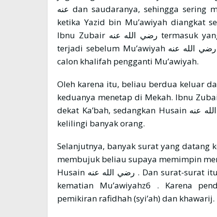
عنه dan saudaranya, sehingga sering memberikan hadiah kepada keduanya. Tetapi,
ketika Yazid bin Mu’awiyah diangkat sebagai khalif
Ibnu Zubair رضي الله عنه termasuk yang tidak mau berbai’at. Bahkan penolakan itu
terjadi sebelum Mu’awiyah رضي الله عنه wafat ketika Yazid sudah ditetapkan sebagai
calon khalifah pengganti Mu’awiyah.
Oleh karena itu, beliau berdua keluar 
keduanya menetap di Mekah. Ibnu Zubair رضي الله عنه menetap di tempat shalatny
dekat Ka’bah, sedangkan Husain رضي الله عنه di tempat yang lebih terbuka karena di
kelilingi banyak orang.
Selanjutnya, banyak surat yang datang kepada Husain  الله عنه
membujuk beliau supaya memimpin merek
Husain رضي الله عنه . Dan surat-surat itu di antaranya berisi pernyataan gembira atas
kematian Mu’awiyahz6 . Karena pen
pemikiran rafidhah (syi’ah) dan khawarij.