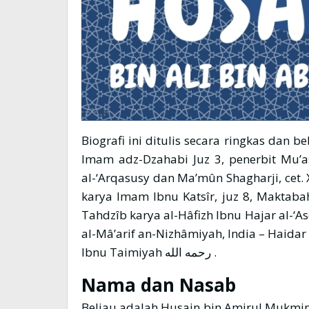
Biografi ini ditulis secara ringkas dan b
Imam adz-Dzahabi Juz 3, penerbit Mu’
al-‘Arqasusy dan Ma’mûn Shagharji, cet.
karya Imam Ibnu Katsîr, juz 8, Maktabah
Tahdzîb karya al-Hâfizh Ibnu Hajar al-‘Asqalâni رحمه الله cet. I- Mathba’ah M
al-Mâ’arif an-Nizhâmiyah, India – Haida
Ibnu Taimiyah رحمه الله .
Nama dan Nasab
Beliau adalah Husain bin Amirul Mukminin