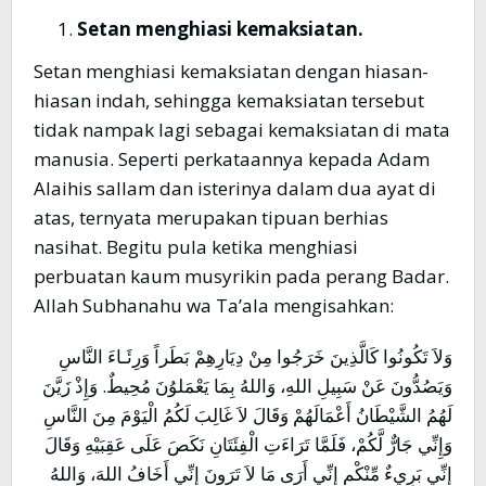
Setan menghiasi kemaksiatan.
Setan menghiasi kemaksiatan dengan hiasan-
hiasan indah, sehingga kemaksiatan tersebut
tidak nampak lagi sebagai kemaksiatan di mata
manusia. Seperti perkataannya kepada Adam
Alaihis sallam dan isterinya dalam dua ayat di
atas, ternyata merupakan tipuan berhias
nasihat. Begitu pula ketika menghiasi
perbuatan kaum musyrikin pada perang Badar.
Allah Subhanahu wa Ta’ala mengisahkan:
وَلاَ تَكُونُوا كَالَّذِينَ خَرَجُوا مِنْ دِيَارِهِمْ بَطَراً وَرِئَـاءَ النَّاسِ
وَيَصُدُّونَ عَنْ سَبِيلِ اللهِ، وَاللهُ بِمَا يَعْمَلوُنَ مُحِيطٌ. وَإِذْ زَيَّنَ
لَهُمُ الشَّيْطَانُ أَعْمَالَهُمْ وَقَالَ لاَ غَالِبَ لَكُمُ الْيَوْمَ مِنَ النَّاسِ
وَإِنِّي جَارٌّ لَّكُمْ، فَلَمَّا تَرَاءَتِ الْفِئَتَانِ نَكَصَ عَلَى عَقِبَيْهِ وَقَالَ
إِنِّي بَرِيءٌ مِّنْكْم إِنِّي أَرَى مَا لاَ تَرَونَ إِنِّي أَخَافُ اللهَ، وَاللهُ