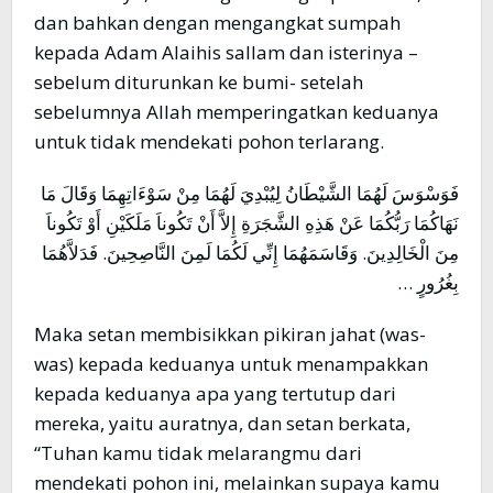
dan bahkan dengan mengangkat sumpah
kepada Adam Alaihis sallam dan isterinya –
sebelum diturunkan ke bumi- setelah
sebelumnya Allah memperingatkan keduanya
untuk tidak mendekati pohon terlarang.
فَوَسْوَسَ لَهُمَا الشَّيْطَانُ لِيُبْدِيَ لَهُمَا مِنْ سَوْءَاتِهِمَا وَقَالَ مَا
نَهَاكُمَا رَبُّكُمَا عَنْ هَذِهِ الشَّجَرَةِ إِلاَّ أَنْ تَكُوناَ مَلَكَيْنِ أَوْ تَكُوناَ
مِنَ الْخَالِدِينَ. وَقَاسَمَهُمَا إِنِّي لَكُمَا لَمِنَ النَّاصِحِينَ. فَدَلاَّهُمَا
بِغُرُورٍ …
Maka setan membisikkan pikiran jahat (was-
was) kepada keduanya untuk menampakkan
kepada keduanya apa yang tertutup dari
mereka, yaitu auratnya, dan setan berkata,
“Tuhan kamu tidak melarangmu dari
mendekati pohon ini, melainkan supaya kamu