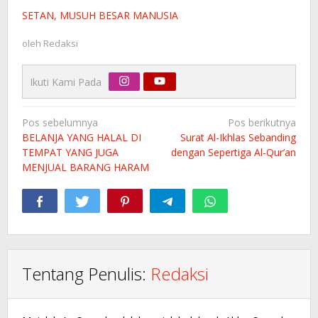
SETAN, MUSUH BESAR MANUSIA
oleh
Redaksi
Ikuti Kami Pada
Navigasi
Pos sebelumnya
Pos berikutnya
pos
BELANJA YANG HALAL DI
Surat Al-Ikhlas Sebanding
TEMPAT YANG JUGA
dengan Sepertiga Al-Qur’an
MENJUAL BARANG HARAM
Tentang Penulis:
Redaksi