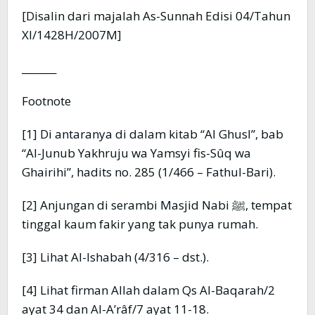
[Disalin dari majalah As-Sunnah Edisi 04/Tahun
XI/1428H/2007M]
_______
Footnote
[1] Di antaranya di dalam kitab “Al Ghusl”, bab
“Al-Junub Yakhruju wa Yamsyi fis-Sûq wa
Ghairihi”, hadits no. 285 (1/466 – Fathul-Bari).
[2] Anjungan di serambi Masjid Nabi ﷺ, tempat
tinggal kaum fakir yang tak punya rumah.
[3] Lihat Al-Ishabah (4/316 – dst.).
[4] Lihat firman Allah dalam Qs Al-Baqarah/2
ayat 34 dan Al-A’râf/7 ayat 11-18.