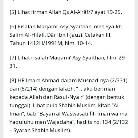
[5] Lihat firman Allah Qs Al-A’râf/7 ayat 19-25.
[6] Risalah Maqami’ Asy-Syaithan, oleh Syaikh
Salim Al-Hilali, Dâr Ibnil-Jauzi, Cetakan III,
Tahun 1412H/1991M, hlm. 10-14.
[7] Lihat risalah Maqami’ Asy-Syaithan, hlm. 29-
31.
[8] HR Imam Ahmad dalam Musnad-nya (2/331)
dan (5/214) dengan lafazh: ” …aku beriman
kepada Allah dan Rasul-Nya r” (dengan bentuk
tunggal). Lihat pula Shahih Muslim, kitab “Al
Iman”, bab “Bayan al Waswasati fil- Iman wa ma
Yaquluhu man Wajadaha”, hadits no. 134 (2/132
– Syarah Shahih Muslim).