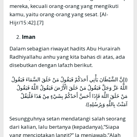
mereka, kecuali orang-orang yang mengikuti
kamu, yaitu orang-orang yang sesat. [Al-
Hijr/15:42].[7]
Iman
Dalam sebagian riwayat hadits Abu Hurairah
Radhiyallahu anhu yang kita bahas di atas, ada
disebutkan dengan lafazh berikut.
((إِنَّ الشَّيْطَانَ يَأْتِي أَحَدَكُمْ فَيَقُولُ مَنْ خَلَقَ السَّمَاءَ فَيَقُولُ
اللَّهُ عَزَّ وَجَلَّ فَيَقُولُ مَنْ خَلَقَ الْأَرْضَ فَيَقُولُ اللَّهُ فَيَقُولُ
مَنْ خَلَقَ اللَّهَ فَإِذَا أَحَسَّ أَحَدُكُمْ بِشَيْءٍ مِنْ هَذَا فَلْيَقُلْ
آمَنْتُ بِاللَّهِ وَبِرُسُلِهِ)).
Sesungguhnya setan mendatangi salah seorang
dari kalian, lalu bertanya (kepadanya),”Siapa
yang menciptakan langit?” Ia menjawab,”Alah