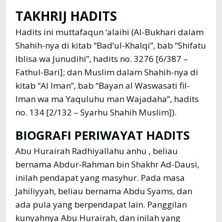
TAKHRIJ HADITS
Hadits ini muttafaqun ‘alaihi (Al-Bukhari dalam
Shahih-nya di kitab “Bad’ul-Khalqi”, bab “Shifatu
Iblisa wa Junudihi”, hadits no. 3276 [6/387 –
Fathul-Bari]; dan Muslim dalam Shahih-nya di
kitab “Al Iman”, bab “Bayan al Waswasati fil-
Iman wa ma Yaquluhu man Wajadaha”, hadits
no. 134 [2/132 – Syarhu Shahih Muslim]).
BIOGRAFI PERIWAYAT HADITS
Abu Hurairah Radhiyallahu anhu , beliau
bernama Abdur-Rahman bin Shakhr Ad-Dausi,
inilah pendapat yang masyhur. Pada masa
Jahiliyyah, beliau bernama Abdu Syams, dan
ada pula yang berpendapat lain. Panggilan
kunyahnya Abu Hurairah, dan inilah yang