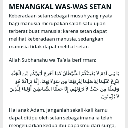
MENANGKAL WAS-WAS SETAN
Keberadaan setan sebagai musuh yang nyata
bagi manusia merupakan salah satu ujian
terberat buat manusia; karena setan dapat
melihat keberadaan manusia, sedangkan
manusia tidak dapat melihat setan.
Allah Subhanahu wa Ta’ala berfirman:
يَا بَنِي آدَمَ لاَ يَفْتِنَنَّكُمُ الشَّيْطَانُ كَمَا أَخْرَجَ أَبَوَيْكُم مِّنَ الْجَنَّةِ
يَنْزِعُ عَنْهُمَا لِبَاسَهُمَا لِيُرِيَهُمَا مِن سَوْءَاتِهِمَا، إِنَّهُ يَرَاكُمْ هُوَ
وَقَبِيلُهُ مِن حَيْثُ لاَ تَرَوْنَهُم، إِنَّا جَعَلْنَا الشَّيَاطِينَ أَوْلِيَاءَ لِلَّذِينَ
لاَ يُؤْمِنُونَ.
Hai anak Adam, janganlah sekali-kali kamu
dapat ditipu oleh setan sebagaimana ia telah
mengeluarkan kedua ibu bapakmu dari surga,