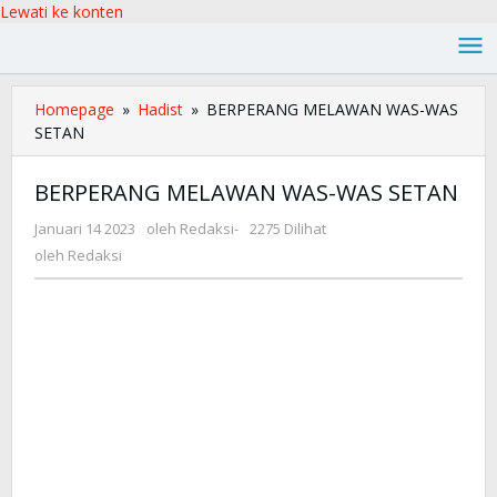
Lewati ke konten
Homepage
»
Hadist
»
BERPERANG MELAWAN WAS-WAS
SETAN
BERPERANG MELAWAN WAS-WAS SETAN
Januari 14 2023
oleh
Redaksi
-
2275 Dilihat
oleh
Redaksi