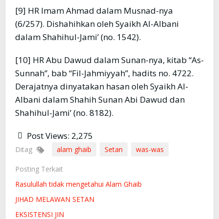
[9] HR Imam Ahmad dalam Musnad-nya
(6/257). Dishahihkan oleh Syaikh Al-Albani
dalam Shahihul-Jami’ (no. 1542).
[10] HR Abu Dawud dalam Sunan-nya, kitab “As-
Sunnah”, bab “Fil-Jahmiyyah”, hadits no. 4722.
Derajatnya dinyatakan hasan oleh Syaikh Al-
Albani dalam Shahih Sunan Abi Dawud dan
Shahihul-Jami’ (no. 8182).
Post Views:
2,275
Ditag
alam ghaib
Setan
was-was
Posting Terkait
Rasulullah tidak mengetahui Alam Ghaib
JIHAD MELAWAN SETAN
EKSISTENSI JIN