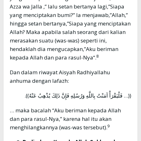
Azza wa Jalla ,” lalu setan bertanya lagi,”Siapa
yang menciptakan bumi?” Ia menjawab,”Allah,”
hingga setan bertanya,”Siapa yang menciptakan
Allah? Maka apabila salah seorang dari kalian
merasakan suatu (was-was) seperti ini,
hendaklah dia mengucapkan,”Aku beriman
8
kepada Allah dan para rasul-Nya“.
Dan dalam riwayat Aisyah Radhiyallahu
anhuma dengan lafazh:
((… فَلْيَقْرَأْ آمَنْتُ بِاللَّهِ وَرُسُلِهِ فَإِنَّ ذَلِكَ يُذْهِبُ عَنْهُ)).
… maka bacalah “Aku beriman kepada Allah
dan para rasul-Nya,” karena hal itu akan
9
menghilangkannya (was-was tersebut).