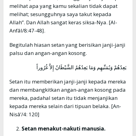
melihat apa yang kamu sekalian tidak dapat
melihat; sesungguhnya saya takut kepada
Allah”. Dan Allah sangat keras siksa-Nya. [Al-
Anfâl/8:47-48].
Begitulah hiasan setan yang berisikan janji-janji
palsu dan angan-angan kosong.
يَعِدُهُمْ وَيُمَنِّيهِم وَمَا يَعِدُهُمُ الشَّيْطَانُ إِلاَّ غُرُوراً
Setan itu memberikan janji-janji kepada mereka
dan membangkitkan angan-angan kosong pada
mereka, padahal setan itu tidak menjanjikan
kepada mereka selain dari tipuan belaka. [An-
Nisâ’/4: 120]
Setan menakut-nakuti manusia.