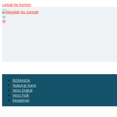
Lewati ke konten
BERANDA
Hubungi Kami
Versi Digital
Versi Fisik
Keagenan