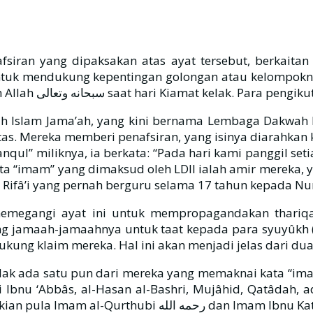
siran yang dipaksakan atas ayat tersebut, berkait
tuk mendukung kepentingan golongan atau kelompoknya
sebagai sosok yang hebat, lantaran akan dipanggil oleh Allah وتعالى
ah Islam Jama’ah, yang kini bernama Lembaga Dakwah 
atas. Mereka memberi penafsiran, yang isinya diarahka
nqul” miliknya, ia berkata: “Pada hari kami panggil s
 “imam” yang dimaksud oleh LDII ialah amir mereka, y
m Rifâ’i yang pernah berguru selama 17 tahun kepada Nur
 memegangi ayat ini untuk mempropagandakan thariqa
kung klaim mereka. Hal ini akan menjadi jelas dari dua 
tidak ada satu pun dari mereka yang memaknai kata “im
ti Ibnu ‘Abbâs, al-Hasan al-Bashri, Mujâhid, Qatâdah
sir رحمه الله merajihkan pengertian ini dengan merujuk