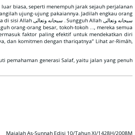
 luar biasa, seperti menempuh jarak sejauh perjalanan
gangilah ujung-ujung pakaiannya. Jadilah engkau orang
llah سبحانه وتعالى
gguh orang-orang besar, tokoh-tokoh …, mereka semua
rmasuk faktor paling efektif untuk mendekatkan diri
ti pemahaman generasi Salaf, yaitu jalan yang penuh
Majalah As-Sunnah Edisi 10/Tahun XI/1428H/2008M