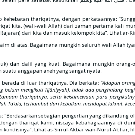
p kehebatan thariqatnya, dengan perkataannya: “Sung
riqat kita, (wali-wali Allah) dari zaman pertama kali 
ajaran) dari kita dan masuk kelompok kita”. Lihat ar-Ri
aim di atas. Bagaimana mungkin seluruh wali Allah (
uk) dan dalil yang kuat. Bagaimana mungkin orang-o
h suatu anggapan aneh yang sangat nyata.
 berada di luar thariqatnya. Dia berkata:
“Adapun orang
 belum mengikuti Tijâniyyah), tidak ada penghalang ba
tamaan thariqatnya, serta keistimewaan para pengikutnya
ah Ta’ala, terhambat dari kebaikan, mendapat laknat, kec
a: “Berdasarkan sebagian pengertian yang dikandung o
dengan thariqat kami, niscaya kebahagiaannya di dun
n kondisinya”. Lihat as-Sirrul-Akbar wan-Nûrul-Abhar, hl