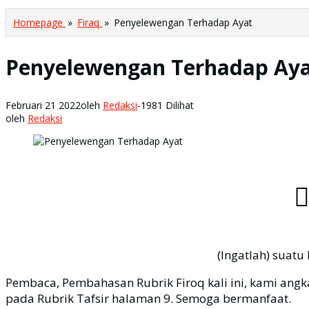
Homepage
»
Firaq
»
Penyelewengan Terhadap Ayat
Penyelewengan Terhadap Ay
Februari 21 2022
oleh
Redaksi
-
1981 Dilihat
oleh
Redaksi
ْۚ
(Ingatlah) suatu
Pembaca, Pembahasan Rubrik Firoq kali ini, kami angkat
pada Rubrik Tafsir halaman 9. Semoga bermanfaat.