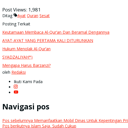
Post Views:
1,981
Ditag
Ayat
Quran
Sesat
Posting Terkait
Keutamaan Membaca Al-Qur’an Dan Beramal Dengannya
AYAT-AYAT YANG PERTAMA KALI DITURUNKAN
Hukum Menolak Al-Qur’an
SYADZALIYAH*)
Mengapa Harus Barzanzi?
oleh
Redaksi
Ikuti Kami Pada
Navigasi pos
Pos sebelumnya
Memanfaatkan Mobil Dinas Untuk Kepentingan Pri
Pos berikutnya
Islam Saja, Sudah Cukup