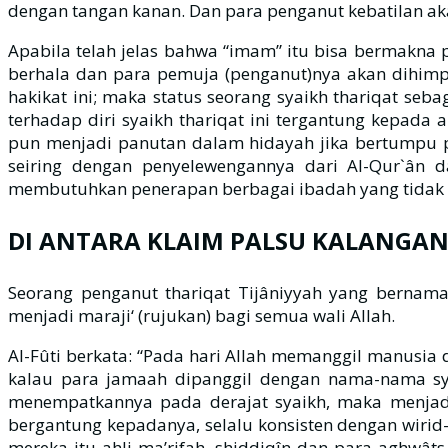
dengan tangan kanan. Dan para penganut kebatilan ak
Apabila telah jelas bahwa “imam” itu bisa bermakna 
berhala dan para pemuja (penganut)nya akan dihimpu
hakikat ini; maka status seorang syaikh thariqat se
terhadap diri syaikh thariqat ini tergantung kepada
pun menjadi panutan dalam hidayah jika bertumpu pada ajaran-ajaran Rasulullah صلى الله عليه وسلم .
seiring dengan penyelewengannya dari Al-Qur`ân 
membutuhkan penerapan berbagai ibadah yang tidak p
DI ANTARA KLAIM PALSU KALANGAN 
Seorang penganut thariqat Tijâniyyah yang bernama
menjadi maraji‘ (rujukan) bagi semua wali Allah.
Al-Fûti berkata: “Pada hari Allah memanggil manusi
kalau para jamaah dipanggil dengan nama-nama sya
menempatkannya pada derajat syaikh, maka menjadi 
bergantung kepadanya, selalu konsisten dengan wirid
mereka itu ahli ma’rifah, shiddiqîn dan para aghwâts, selain para sahabat Rasulullah  الله عليه وسلم