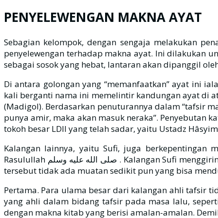
PENYELEWENGAN MAKNA AYAT
Sebagian kelompok, dengan sengaja melakukan penaf
penyelewengan terhadap makna ayat. Ini dilakukan un
Di antara golongan yang “memanfaatkan” ayat ini ial
kali berganti nama ini memelintir kandungan ayat di 
(Madigol). Berdasarkan penuturannya dalam “tafsir ma
punya amir, maka akan masuk neraka”. Penyebutan kata
tokoh besar LDII yang telah sadar, yaitu Ustadz Hâsyi
Kalangan lainnya, yaitu Sufi, juga berkepentingan
Rasulullah صلى الله عليه وسلم . Kalangan Sufi menggiring jamaah-jamaahnya untuk taat kepada para syuyûkh (guru) penggagasnya secara mutlak. Padahal dari ayat
tersebut tidak ada muatan sedikit pun yang bisa mendu
Pertama. Para ulama besar dari kalangan ahli tafsir 
yang ahli dalam bidang tafsir pada masa lalu, seper
dengan makna kitab yang berisi amalan-amalan. Demikian pula Imam al-Qurthubi رحمه الله dan Imam Ibnu Kat