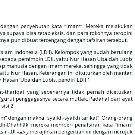
an dengan penyebutan kata “imam”. Mereka melakukan
 supaya bisa tetap eksis, dan para tokohnya teropini
سبحانه  saat hari Kiamat kelak. Para pengikutnya pun dibuat tercengang dengan tafsiran tersebut.
Islam Indonesia (LDII). Kelompok yang sudah berulang
n kepada pemimpin LDII, yaitu Nur Hasan Ubaidah Lubis
etiap manusia dengan imam mereka, sehingga yang tidak
aitu Nur Hasan. Keterangan ini dituturkan oleh mantan
 Hasan ‘Ubaidah Lubis, pendiri LDII.1
t-thariqat yang sebenarnya tidak pernah dicetuskan
sisi.2
am” dengan makna “syaikh-syaikh tarikat”. Orang-orang
, adh-Dhahhâk, mereka memberi penafsiran kata “imam”