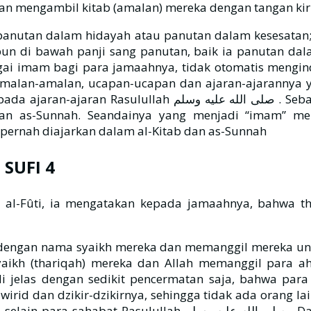
an mengambil kitab (amalan) mereka dengan tangan kiri
panutan dalam hidayah atau panutan dalam kesesatan;
n di bawah panji sang panutan, baik ia panutan dala
bagai imam bagi para jamaahnya, tidak otomatis mengin
 amalan-amalan, ucapan-ucapan dan ajaran-ajarannya 
 Sebaliknya, bisa jadi ia menjadi panutan dalam kesesatan
dan as-Sunnah. Seandainya yang menjadi “imam” mer
ernah diajarkan dalam al-Kitab dan as-Sunnah
SUFI 4
 al-Fûti, ia mengatakan kepada jamaahnya, bahwa t
a dengan nama syaikh mereka dan memanggil mereka u
ikh (thariqah) mereka dan Allah memanggil para ah
jelas dengan sedikit pencermatan saja, bahwa para
-wirid dan dzikir-dzikirnya, sehingga tidak ada orang
صلى . Dari sini, kalangan awam tarikat Tijaniyyah lebih afdhol