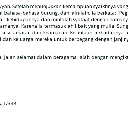
â’iyyah. Setelah menunjukkan kemampuan syaikhnya yang
 bahasa-bahasa burung, dan lain-lain, ia berkata: “Pe
an mintalah syafaat dengan namanya di sisi Allah سبحانه وتعالى . Sungguh A
manya. Karena ia termasuk ahli bait yang mulia. Sun
keselamatan dan keamanan. Kecintaan terhadapnya te
a. Jalan selamat dalam beragama ialah dengan mengiku
.
, 1/348.