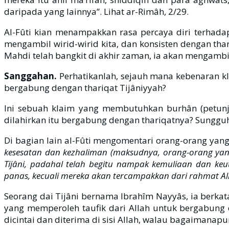
daripada yang lainnya”. Lihat ar-Rimâh, 2/29.
Al-Fûti kian menampakkan rasa percaya diri terhada
mengambil wirid-wirid kita, dan konsisten dengan tha
Mahdi telah bangkit di akhir zaman, ia akan mengambil(
Sanggahan.
Perhatikanlah, sejauh mana kebenaran kl
bergabung dengan thariqat Tijâniyyah?
Ini sebuah klaim yang membutuhkan burhân (petunj
dilahirkan itu bergabung dengan thariqatnya? Sunggu
Di bagian lain al-Fûti mengomentari orang-orang yang
kesesatan dan kezhaliman (maksudnya, orang-orang yang
Tijâni, padahal telah begitu nampak kemuliaan dan keu
panas, kecuali mereka akan tercampakkan dari rahmat All
Seorang dai Tijâni bernama Ibrahîm Nayyâs, ia berkat
yang memperoleh taufik dari Allah untuk bergabung 
dicintai dan diterima di sisi Allah, walau bagaimanapu