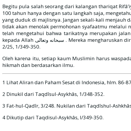
Begitu pula salah seorang dari kalangan thariqat Rif
100 tahun hanya dengan satu langkah saja, mengetahui
yang duduk di majlisnya. Jangan sekali-kali menjauh dari kehidupannya d
tidak akan menolak permohonan syafaatmu melalui na
telah mengetahui bahwa tarikatnya merupakan jalan 
kepada Allah سبحانه وتعالى . Mereka mengharuskan diri dan keluarga mereka untuk berpegang dengan janjinya, dan komitmen dengan thariqatnya” Lihat ar-Rimâh,
2/25, 1/349-350.
Oleh karena itu, setiap kaum Muslimin harus waspad
hikmah dan berdasarkan ilmu.
1 Lihat Aliran dan Paham Sesat di Indonesia, hlm. 86-87
2 Dinukil dari Taqdîsul-Asykhâs, 1/348-352.
3 Fat-hul-Qadîr, 3/248. Nukilan dari Taqdîshul-Ashkhâs
4 Dikutip dari Taqdisul-Asykhâs, I/349-350.