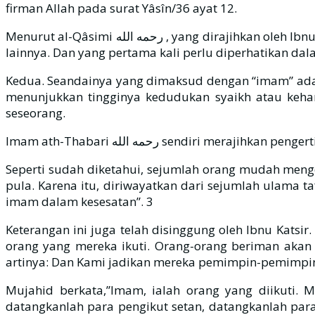
firman Allah pada surat Yâsîn/36 ayat 12.
Menurut al-Qâsimi رحمه الله , yang dirajihkan oleh Ibnu Katsir رحمه الله itulah pendapat yang benar. Karena Al-Qur‘ân menjelaskan sebagian ayatnya dengan sebagian
lainnya. Dan yang pertama kali perlu diperhatikan 
Kedua. Seandainya yang dimaksud dengan “imam” adalah
menunjukkan tingginya kedudukan syaikh atau keha
seseorang.
Imam ath-Thabari رحمه الله sendiri merajihkan peng
Seperti sudah diketahui, sejumlah orang mudah meng
pula. Karena itu, diriwayatkan dari sejumlah ulama t
imam dalam kesesatan”. 3
Keterangan ini juga telah disinggung oleh Ibnu Katsi
orang yang mereka ikuti. Orang-orang beriman akan m
artinya: Dan Kami jadikan mereka pemimpin-pemimpin 
Mujahid berkata,”Imam, ialah orang yang diikuti. 
datangkanlah para pengikut setan, datangkanlah para