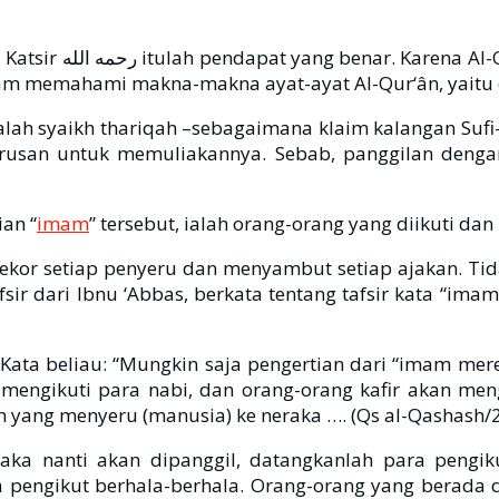
dalam memahami makna-makna ayat-ayat Al-Qur‘ân, yait
 syaikh thariqah –sebagaimana klaim kalangan Sufi– ,
rusan untuk memuliakannya. Sebab, panggilan deng
ertian “
imam
” tersebut, ialah orang-orang yang diikuti da
ekor setiap penyeru dan menyambut setiap ajakan. Ti
afsir dari Ibnu ‘Abbas, berkata tentang tafsir kata “i
r. Kata beliau: “Mungkin saja pengertian dari “imam me
engikuti para nabi, dan orang-orang kafir akan meng
yang menyeru (manusia) ke neraka …. (Qs al-Qashash/2
Maka nanti akan dipanggil, datangkanlah para pengi
 pengikut berhala-berhala. Orang-orang yang berada 