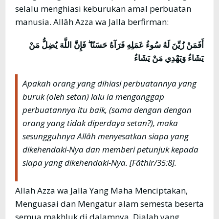
selalu menghiasi keburukan amal perbuatan
manusia. Allâh Azza wa Jalla berfirman:
أَفَمَنْ زُيِّنَ لَهُ سُوءُ عَمَلِهِ فَرَآهُ حَسَنًا ۖ فَإِنَّ اللَّهَ يُضِلُّ مَنْ
يَشَاءُ وَيَهْدِي مَنْ يَشَاءُ
Apakah orang yang dihiasi perbuatannya yang
buruk (oleh setan) lalu ia menganggap
perbuatannya itu baik, (sama dengan dengan
orang yang tidak diperdaya setan?), maka
sesungguhnya Allâh menyesatkan siapa yang
dikehendaki-Nya dan memberi petunjuk kepada
siapa yang dikehendaki-Nya.
[Fâthir/35:8].
Allah Azza wa Jalla Yang Maha Menciptakan,
Menguasai dan Mengatur alam semesta beserta
semua makhluk di dalamnya, Dialah yang