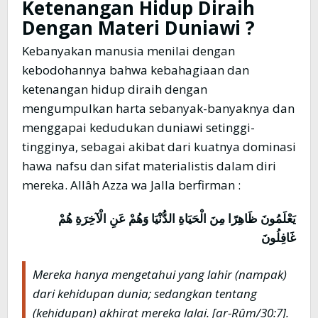
Ketenangan Hidup Diraih
Dengan Materi Duniawi ?
Kebanyakan manusia menilai dengan
kebodohannya bahwa kebahagiaan dan
ketenangan hidup diraih dengan
mengumpulkan harta sebanyak-banyaknya dan
menggapai kedudukan duniawi setinggi-
tingginya, sebagai akibat dari kuatnya dominasi
hawa nafsu dan sifat materialistis dalam diri
mereka. Allâh Azza wa Jalla berfirman :
يَعْلَمُونَ ظَاهِرًا مِنَ الْحَيَاةِ الدُّنْيَا وَهُمْ عَنِ الْآخِرَةِ هُمْ
غَافِلُونَ
Mereka hanya mengetahui yang lahir (nampak)
dari kehidupan dunia; sedangkan tentang
(kehidupan) akhirat mereka lalai
. [ar-Rûm/30:7].