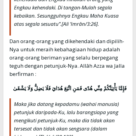
Engkau kehendaki. Di tangan-Mulah segala
kebaikan. Sesungguhnya Engkau Maha Kuasa
atas segala sesuatu”
.[Ali ‘Imrân/3:26].
Dan orang-orang yang dikehendaki dan dipilih-
Nya untuk meraih kebahagiaan hidup adalah
orang-orang beriman yang selalu berpegang
teguh dengan petunjuk-Nya. Allâh Azza wa Jalla
berfirman :
فَإِمَّا يَأْتِيَنَّكُمْ مِنِّي هُدًى فَمَنِ اتَّبَعَ هُدَايَ فَلَا يَضِلُّ وَلَا يَشْقَىٰ
Maka jika datang kepadamu (wahai manusia)
petunjuk daripada-Ku, lalu barangsiapa yang
mengikuti petunjuk-Ku, maka dia tidak akan
tersesat dan tidak akan sengsara (dalam