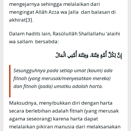
mengejarnya sehingga melalaikan dari
mengingat Allâh Azza wa Jalla dan balasan di
akhirat[3].
Dalam hadits lain, Rasûlullâh Shallallahu ‘alaihi
wa sallam bersabda:
إِنَّ لِكُلِّ أُمَّةٍ فِتْنَةً، وَفِتْنَةَ أُمَّتِي الْمَالُ
Sesungguhnya pada setiap umat (kaum) ada
fitnah (yang merusak/menyesatkan mereka)
dan fitnah (pada) umatku adalah harta.
Maksudnya, menyibukkan diri dengan harta
secara berlebihan adalah fitnah (yang merusak
agama seseorang) karena harta dapat
melalaikan pikiran manusia dari melaksanakan