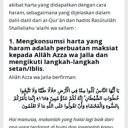
akibat harta yang didapatkan dengan cara
haram, sebagaimana yang dijelaskan dalam
dalil-dalil dari al-Qur`ân dan hadits Rasûlullâh
Shallallahu ‘alaihi wa sallam :
1. Mengkonsumsi harta yang
haram adalah perbuatan maksiat
kepada Allâh Azza wa Jalla dan
mengikuti langkah-langkah
setan/Iblis
.
Allâh Azza wa Jalla berfirman:
يَا أَيُّهَا النَّاسُ كُلُوا مِمَّا فِي الْأَرْضِ حَلَالًا طَيِّبًا وَلَا تَتَّبِعُوا
خُطُوَاتِ الشَّيْطَانِ ۚ إِنَّهُ لَكُمْ عَدُوٌّ مُبِينٌ ﴿١٦٨﴾ إِنَّمَا يَأْمُرُكُمْ
بِالسُّوءِ وَالْفَحْشَاءِ وَأَنْ تَقُولُوا عَلَى اللَّهِ مَا لَا تَعْلَمُونَ
Hai manusia, makanlah yang halal lagi baik dari
apa yang terdapat di bumi dan janganlah kamu