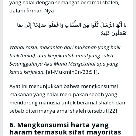
yang halal dengan semangat beramal shaleh,
dalam firman-Nya :
يَا أَيُّهَا الرُّسُلُ كُلُوا مِنَ الطَّيِّبَاتِ وَاعْمَلُوا صَالِحًا ۖ إِنِّي بِمَا
تَعْمَلُونَ عَلِيمٌ
Wahai rasul, makanlah dari makanan yang baik-
baik (halal), dan kerjakanlah amal yang saleh.
Sesungguhnya Aku Maha Mengetahui apa yang
kamu kerjakan
.
[al-Mukminûn/23:51].
Ayat ini menunjukkan bahwa mengkonsumsi
makanan yang halal merupakan sebab yang
mendorong manusia untuk beramal shaleh dan
sebab diterimanya amal shaleh tersebut[22].
6. Mengkonsumsi harta yang
haram termasuk sifat mayoritas