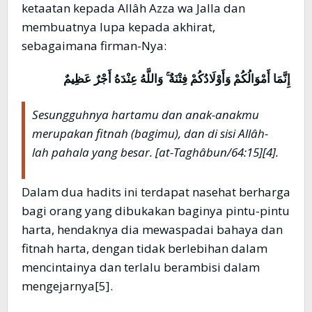
ketaatan kepada Allâh Azza wa Jalla dan
membuatnya lupa kepada akhirat,
sebagaimana firman-Nya:
إِنَّمَا أَمْوَالُكُمْ وَأَوْلَادُكُمْ فِتْنَةٌ ۚ وَاللَّهُ عِنْدَهُ أَجْرٌ عَظِيمٌ
Sesungguhnya hartamu dan anak-anakmu
merupakan fitnah (bagimu), dan di sisi All
â
h-
lah pahala yang besa
r
. [at-Taghâbun/64:15][4].
Dalam dua hadits ini terdapat nasehat berharga
bagi orang yang dibukakan baginya pintu-pintu
harta, hendaknya dia mewaspadai bahaya dan
fitnah harta, dengan tidak berlebihan dalam
mencintainya dan terlalu berambisi dalam
mengejarnya[5].