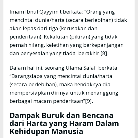
Imam Ibnul Qayyim t berkata: “Orang yang
mencintai dunia/harta (secara berlebihan) tidak
akan lepas dari tiga (kerusakan dan
penderitaan): Kekalutan (pikiran) yang tidak
pernah hilang, keletihan yang berkepanjangan
dan penyesalan yang tiada berakhir [8].
Dalam hal ini, seorang Ulama Salaf berkata:
“Barangsiapa yang mencintai dunia/harta
(secara berlebihan), maka hendaknya dia
mempersiapkan dirinya untuk menanggung
berbagai macam penderitaan”[9].
Dampak
B
uruk dan
B
encana
dari
H
arta yang
H
aram
D
alam
K
ehidupan
M
anusia