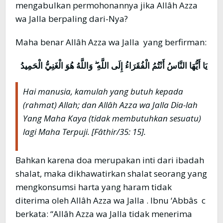
mengabulkan permohonannya jika Allâh Azza
wa Jalla berpaling dari-Nya?
Maha benar Allâh Azza wa Jalla yang berfirman:
يَا أَيُّهَا النَّاسُ أَنْتُمُ الْفُقَرَاءُ إِلَى اللَّهِ ۖ وَاللَّهُ هُوَ الْغَنِيُّ الْحَمِيدُ
Hai manusia, kamulah yang butuh kepada
(rahmat) Allah; dan Allâh Azza wa Jalla Dia-lah
Yang Maha Kaya (tidak membutuhkan sesuatu)
lagi Maha Terpuji
.
[Fâthir/35: 15].
Bahkan karena doa merupakan inti dari ibadah
shalat, maka dikhawatirkan shalat seorang yang
mengkonsumsi harta yang haram tidak
diterima oleh Allâh Azza wa Jalla . Ibnu ‘Abbâs c
berkata: “Allâh Azza wa Jalla tidak menerima