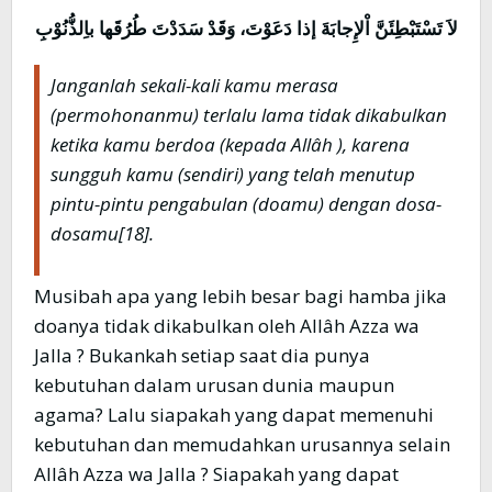
لاَ تَسْتَبْطِئَنَّ اْلإِجابَةَ إذا دَعَوْتَ، وَقَدْ سَدَدْتَ طُرُقَها باِلذُّنُوْبِ
Janganlah sekali-kali kamu merasa
(permohonanmu) terlalu lama tidak dikabulkan
ketika kamu berdoa (kepada Allâh ), karena
sungguh kamu (sendiri) yang telah menutup
pintu-pintu pengabulan (doamu) dengan dosa-
dosamu
[18].
Musibah apa yang lebih besar bagi hamba jika
doanya tidak dikabulkan oleh Allâh Azza wa
Jalla ? Bukankah setiap saat dia punya
kebutuhan dalam urusan dunia maupun
agama? Lalu siapakah yang dapat memenuhi
kebutuhan dan memudahkan urusannya selain
Allâh Azza wa Jalla ? Siapakah yang dapat