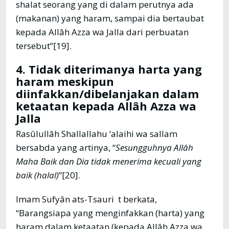
shalat seorang yang di dalam perutnya ada
(makanan) yang haram, sampai dia bertaubat
kepada Allâh Azza wa Jalla dari perbuatan
tersebut”[19].
4. Tidak diterimanya harta yang
haram meskipun
diinfakkan/dibelanjakan dalam
ketaatan kepada Allâh Azza wa
Jalla
Rasûlullâh Shallallahu ‘alaihi wa sallam
bersabda yang artinya, “
Sesungg
u
hnya Allâh
Maha Baik dan Dia tidak menerima kecuali yang
baik (halal)
”[20].
Imam Sufyân ats-Tsauri t berkata,
“Barangsiapa yang menginfakkan (harta) yang
haram dalam ketaatan (kepada Allâh Azza wa