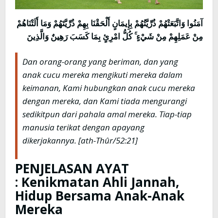
آمَنُوا وَاتَّبَعَتْهُمْ ذُرِّيَّتُهُمْ بِإِيمَانٍ أَلْحَقْنَا بِهِمْ ذُرِّيَّتَهُمْ وَمَا أَلَتْنَاهُمْ
كُلُّ امْرِئٍ بِمَا كَسَبَ رَهِينٌ وَالَّذِينَ
ۚ
مِنْ عَمَلِهِمْ مِنْ شَيْءٍ
Dan orang-orang yang beriman, dan yang
anak cucu mereka mengikuti mereka dalam
keimanan, Kami hubungkan anak cucu mereka
dengan mereka, dan Kami tiada mengurangi
sedikitpun dari pahala amal mereka. Tiap-tiap
manusia terikat dengan apayang
dikerjakannya
. [ath-Thûr/52:21]
PENJELASAN AYAT
:
Kenikmatan Ahli Jannah,
Hidup Bersama Anak-Anak
Mereka