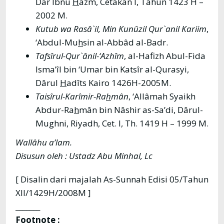
Dar Ibnu
H
azm, Cetakan I, Tahun 1423 H –
2002 M.
Kutub wa Rasâ`il, Min Kunûzil Qur`anil Kariim
,
‘Abdul-Mu
h
sin al-Abbâd al-Badr.
Tafsîrul-Qur`ânil-‘Azhîm
, al-Hafizh Abul-Fida
Isma’îl bin ‘Umar bin Katsîr al-Qurasyi,
Dârul
H
adîts Kairo 1426H-2005M.
Taisîrul-Karîmir-Ra
h
mân
, ‘Allâmah Syaikh
Abdur-Ra
h
mân bin Nâshir as-Sa’di, Dârul-
Mughni, Riyadh, Cet. I, Th. 1419 H – 1999 M.
Wallâhu a’lam
.
Disusun oleh : Ustadz Abu Minhal, Lc
[ Disalin dari majalah As-Sunnah Edisi 05/Tahun
XII/1429H/2008M ]
_______
Footnote :