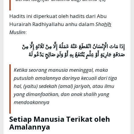
Hadits ini diperkuat oleh hadits dari Abu
Hurairah Radhiyallahu anhu dalam
Sha
h
î
h
Muslim
:
إِذَا مَاتَ الْإِنْسَانُ انْقَطَعَ عَنْهُ عَمَلُهُ إِلَّا مِنْ ثَلَاثَةٍ إِلَّا مِنْ
صَدَقَةٍ جَارِيَةٍ أَوْ عِلْمٍ يُنْتَفَعُ بِهِ أَوْ وَلَدٍ صَالِحٍ يَدْعُو لَهُ
Ketika seorang manusia meninggal, maka
putuslah amalannya darinya kecuali dari tiga
hal, (yaitu) sedekah (amal) jariyah, atau ilmu
yang dimanfaatkan, dan anak shalih yang
mendoakannya
Setiap Manusia Terikat
o
leh
Amalannya