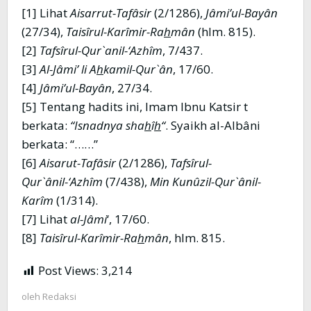
[1] Lihat
Aisarrut-Tafâsir
(2/1286),
Jâmi’ul-Bayân
(27/34),
Taisîrul-Karîmir-Ra
h
mân
(hlm. 815).
[2]
Tafsîrul-Qur`anil-‘Azhîm
, 7/437.
[3]
Al-Jâmi’ li A
h
kamil-Qur`ân
, 17/60.
[4]
Jâmi’ul-Bayân
, 27/34.
[5] Tentang hadits ini, Imam Ibnu Katsir t
berkata:
“Isnadnya sha
h
î
h
“
. Syaikh al-Albâni
berkata: “……”
[6]
Aisarut-Tafâsir
(2/1286),
Tafsîrul-
Qur`ânil-‘Azhîm
(7/438),
Min Kunûzil-Qur`ânil-
Karîm
(1/314).
[7] Lihat
al-Jâmi
‘, 17/60.
[8]
Taisîrul-Karîmir-Ra
h
mân
, hlm. 815.
Post Views:
3,214
oleh
Redaksi