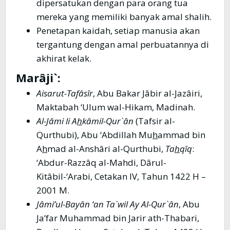
dipersatukan dengan para orang tua
mereka yang memiliki banyak amal shalih.
Penetapan kaidah, setiap manusia akan
tergantung dengan amal perbuatannya di
akhirat kelak.
Marâji`:
Aisarut-Tafâsîr
, Abu Bakar Jâbir al-Jazâiri,
Maktabah ‘Ulum wal-Hikam, Madinah.
Al-Jâmi li A
h
kâmil-Qur`ân
(Tafsir al-
Qurthubi), Abu ‘Abdillah Mu
h
ammad bin
A
h
mad al-Anshâri al-Qurthubi,
Ta
h
qîq
:
‘Abdur-Razzâq al-Mahdi, Dârul-
Kitâbil-‘Arabi, Cetakan IV, Tahun 1422 H –
2001 M.
Jâmi’ul-Bayân ‘an Ta`wil Ay Al-Qur`ân
, Abu
Ja’far Muhammad bin Jarir ath-Thabari,