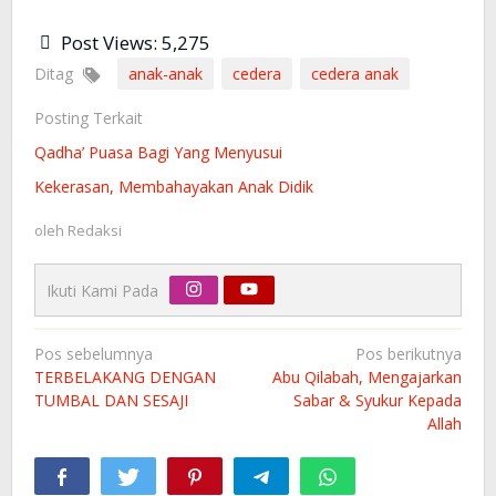
Post Views:
5,275
Ditag
anak-anak
cedera
cedera anak
Posting Terkait
Qadha’ Puasa Bagi Yang Menyusui
Kekerasan, Membahayakan Anak Didik
oleh
Redaksi
Ikuti Kami Pada
Navigasi
Pos sebelumnya
Pos berikutnya
pos
TERBELAKANG DENGAN
Abu Qilabah, Mengajarkan
TUMBAL DAN SESAJI
Sabar & Syukur Kepada
Allah