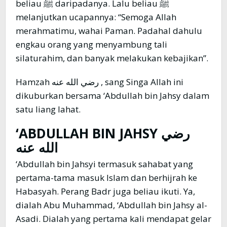
beliau ﷺ daripadanya. Lalu beliau ﷺ
melanjutkan ucapannya: “Semoga Allah
merahmatimu, wahai Paman. Padahal dahulu
engkau orang yang menyambung tali
silaturahim, dan banyak melakukan kebajikan”.
Hamzah رضي الله عنه , sang Singa Allah ini
dikuburkan bersama ‘Abdullah bin Jahsy dalam
satu liang lahat.
‘ABDULLAH BIN JAHSY
رضي
الله عنه
‘Abdullah bin Jahsyi termasuk sahabat yang
pertama-tama masuk Islam dan berhijrah ke
Habasyah. Perang Badr juga beliau ikuti. Ya,
dialah Abu Muhammad, ‘Abdullah bin Jahsy al-
Asadi. Dialah yang pertama kali mendapat gelar