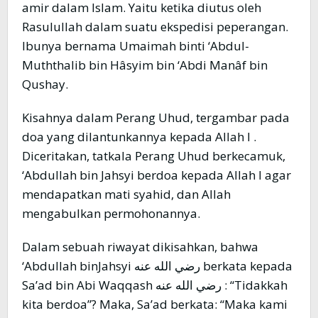
amir dalam Islam. Yaitu ketika diutus oleh
Rasulullah dalam suatu ekspedisi peperangan.
Ibunya bernama Umaimah binti ‘Abdul-
Muththalib bin Hâsyim bin ‘Abdi Manâf bin
Qushay.
Kisahnya dalam Perang Uhud, tergambar pada
doa yang dilantunkannya kepada Allah l .
Diceritakan, tatkala Perang Uhud berkecamuk,
‘Abdullah bin Jahsyi berdoa kepada Allah l agar
mendapatkan mati syahid, dan Allah
mengabulkan permohonannya.
Dalam sebuah riwayat dikisahkan, bahwa
‘Abdullah binJahsyi رضي الله عنه berkata kepada
Sa’ad bin Abi Waqqash رضي الله عنه : “Tidakkah
kita berdoa”? Maka, Sa’ad berkata: “Maka kami