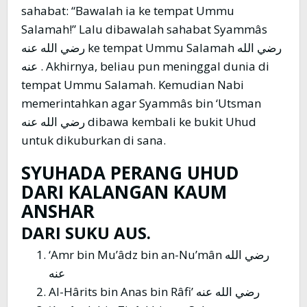
sahabat: “Bawalah ia ke tempat Ummu
Salamah!” Lalu dibawalah sahabat Syammâs
رضي الله عنه ke tempat Ummu Salamah رضي الله
عنه . Akhirnya, beliau pun meninggal dunia di
tempat Ummu Salamah. Kemudian Nabi
memerintahkan agar Syammâs bin ‘Utsman
رضي الله عنه dibawa kembali ke bukit Uhud
untuk dikuburkan di sana.
SYUHADA PERANG UHUD
DARI KALANGAN KAUM
ANSHAR
DARI SUKU AUS.
‘Amr bin Mu’âdz bin an-Nu’mân رضي الله
عنه
Al-Hârits bin Anas bin Râfi’ رضي الله عنه