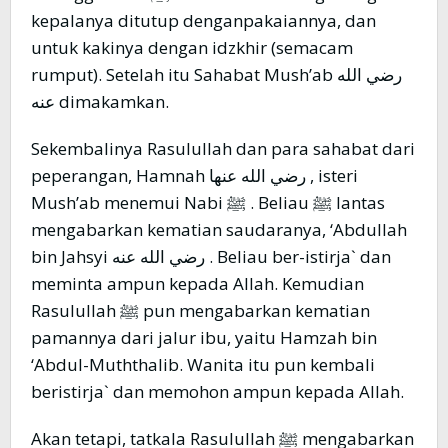
kepalanya ditutup denganpakaiannya, dan
untuk kakinya dengan idzkhir (semacam
rumput). Setelah itu Sahabat Mush’ab رضي الله
عنه dimakamkan.
Sekembalinya Rasulullah dan para sahabat dari
peperangan, Hamnah رضي الله عنها , isteri
Mush’ab menemui Nabi ﷺ . Beliau ﷺ lantas
mengabarkan kematian saudaranya, ‘Abdullah
bin Jahsyi رضي الله عنه . Beliau ber-istirja` dan
meminta ampun kepada Allah. Kemudian
Rasulullah ﷺ pun mengabarkan kematian
pamannya dari jalur ibu, yaitu Hamzah bin
‘Abdul-Muththalib. Wanita itu pun kembali
beristirja` dan memohon ampun kepada Allah.
Akan tetapi, tatkala Rasulullah ﷺ mengabarkan