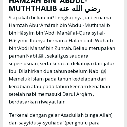
HAMZAH BIN ‘ABDUL-
MUTHTHALIB
رضي الله عنه
Siapakah beliau ini? Lengkapnya, ia bernama
Hamzah Abu ‘Amârah bin ‘Abdul-Muththalib
bin Hâsyim bin ‘Abdi Manâf al-Quraisyi al-
Hâsyimi. Ibunya bernama Halah binti Wuhaib
bin ‘Abdi Manaf bin Zuhrah. Beliau merupakan
paman Nabi ﷺ , sekaligus saudara
sepersusuan, serta kerabat dekatnya dari jalur
ibu. Dilahirkan dua tahun sebelum Nabi ﷺ .
Memeluk Islam pada tahun kedelapan dari
kenabian atau pada tahun keenam kenabian
setelah nabi memasuki Darul Arqâm ,
berdasarkan riwayat lain.
Terkenal dengan gelar Asadullah (singa Allah)
dan sayyidusy-syuhada’ (penghulu para