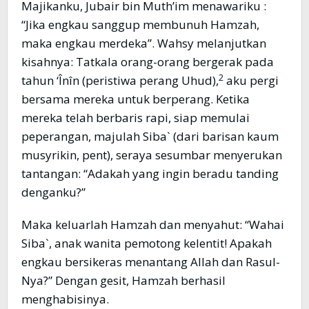
Majikanku, Jubair bin Muth’im menawariku :
“Jika engkau sanggup membunuh Hamzah,
maka engkau merdeka”. Wahsy melanjutkan
kisahnya: Tatkala orang-orang bergerak pada
2
tahun ‘Înîn (peristiwa perang Uhud),
aku pergi
bersama mereka untuk berperang. Ketika
mereka telah berbaris rapi, siap memulai
peperangan, majulah Siba` (dari barisan kaum
musyrikin, pent), seraya sesumbar menyerukan
tantangan: “Adakah yang ingin beradu tanding
denganku?”
Maka keluarlah Hamzah dan menyahut: “Wahai
Siba`, anak wanita pemotong kelentit! Apakah
engkau bersikeras menantang Allah dan Rasul-
Nya?” Dengan gesit, Hamzah berhasil
menghabisinya.