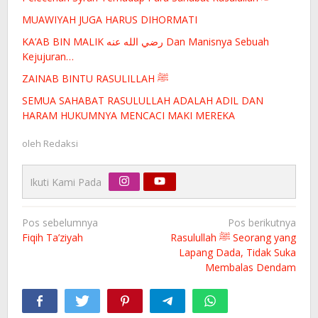
MUAWIYAH JUGA HARUS DIHORMATI
KA’AB BIN MALIK رضي الله عنه Dan Manisnya Sebuah
Kejujuran…
ZAINAB BINTU RASULILLAH ﷺ
SEMUA SAHABAT RASULULLAH ADALAH ADIL DAN
HARAM HUKUMNYA MENCACI MAKI MEREKA
oleh
Redaksi
Ikuti Kami Pada
Navigasi
Pos sebelumnya
Pos berikutnya
pos
Fiqih Ta’ziyah
Rasulullah ﷺ Seorang yang
Lapang Dada, Tidak Suka
Membalas Dendam