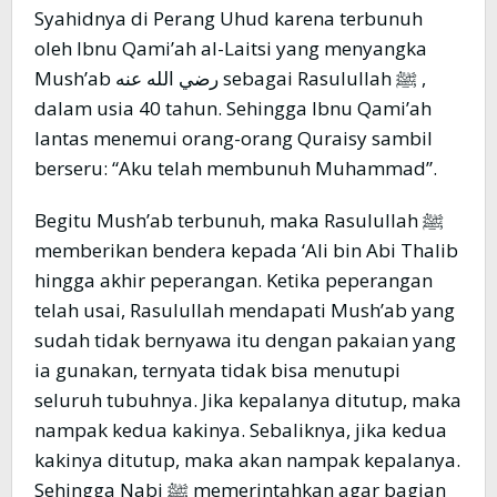
Syahidnya di Perang Uhud karena terbunuh
oleh Ibnu Qami’ah al-Laitsi yang menyangka
Mush’ab رضي الله عنه sebagai Rasulullah ﷺ ,
dalam usia 40 tahun. Sehingga Ibnu Qami’ah
lantas menemui orang-orang Quraisy sambil
berseru: “Aku telah membunuh Muhammad”.
Begitu Mush’ab terbunuh, maka Rasulullah ﷺ
memberikan bendera kepada ‘Ali bin Abi Thalib
hingga akhir peperangan. Ketika peperangan
telah usai, Rasulullah mendapati Mush’ab yang
sudah tidak bernyawa itu dengan pakaian yang
ia gunakan, ternyata tidak bisa menutupi
seluruh tubuhnya. Jika kepalanya ditutup, maka
nampak kedua kakinya. Sebaliknya, jika kedua
kakinya ditutup, maka akan nampak kepalanya.
Sehingga Nabi ﷺ memerintahkan agar bagian