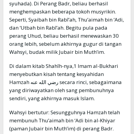
syuhada). Di Perang Badr, beliau berhasil
menghempaskan beberapa tokoh musyrikin.
Seperti, Syaibah bin Rabî’ah, Thu’aimah bin ‘Adi,
dan ‘Utbah bin Rabî’ah. Begitu pula pada
perang Uhud, beliau berhasil menewaskan 30
orang lebih, sebelum akhirnya gugur di tangan
Wahsyi, budak milik Jubair bin Muth’im.
Di dalam kitab Shahîh-nya,1 Imam al-Bukhari
menyebutkan kisah tentang kesyahidan
Hamzah رضي الله عنه secara rinci, sebagaimana
yang diriwayatkan oleh sang pembunuhnya
sendiri, yang akhirnya masuk Islam.
Wahsyi bertutur: Sesungguhnya Hamzah telah
membunuh Thu’aimah bin ‘Adi bin al-Khiyar
(paman Jubair bin Muth’im) di perang Badr.