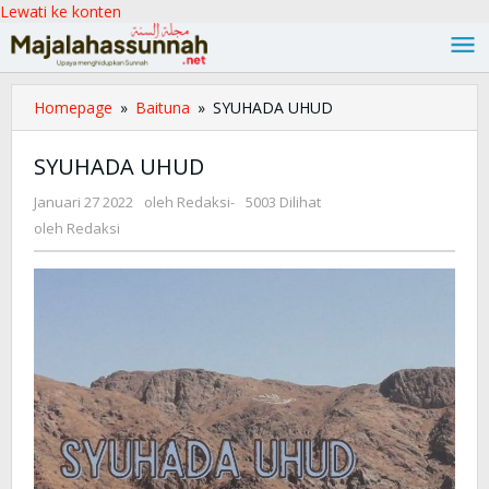
Lewati ke konten
Homepage
»
Baituna
»
SYUHADA UHUD
SYUHADA UHUD
Januari 27 2022
oleh
Redaksi
-
5003 Dilihat
oleh
Redaksi