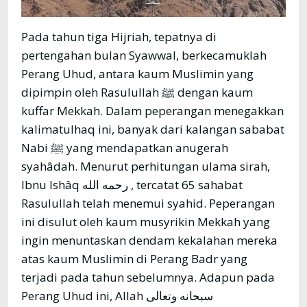
Pada tahun tiga Hijriah, tepatnya di
pertengahan bulan Syawwal, berkecamuklah
Perang Uhud, antara kaum Muslimin yang
dipimpin oleh Rasulullah ﷺ dengan kaum
kuffar Mekkah. Dalam peperangan menegakkan
kalimatulhaq ini, banyak dari kalangan sababat
Nabi ﷺ yang mendapatkan anugerah
syahâdah. Menurut perhitungan ulama sirah,
Ibnu Ishâq رحمه الله , tercatat 65 sahabat
Rasulullah telah menemui syahid. Peperangan
ini disulut oleh kaum musyrikin Mekkah yang
ingin menuntaskan dendam kekalahan mereka
atas kaum Muslimin di Perang Badr yang
terjadi pada tahun sebelumnya. Adapun pada
Perang Uhud ini, Allah سبحانه وتعالى