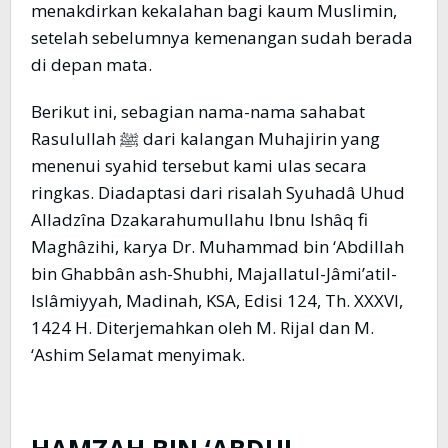
menakdirkan kekalahan bagi kaum Muslimin,
setelah sebelumnya kemenangan sudah berada
di depan mata.
Berikut ini, sebagian nama-nama sahabat
Rasulullah ﷺ dari kalangan Muhajirin yang
menenui syahid tersebut kami ulas secara
ringkas. Diadaptasi dari risalah Syuhadâ Uhud
Alladzîna Dzakarahumullahu Ibnu Ishâq fi
Maghâzihi, karya Dr. Muhammad bin ‘Abdillah
bin Ghabbân ash-Shubhi, Majallatul-Jâmi’atil-
Islâmiyyah, Madinah, KSA, Edisi 124, Th. XXXVI,
1424 H. Diterjemahkan oleh M. Rijal dan M.
‘Ashim Selamat menyimak.