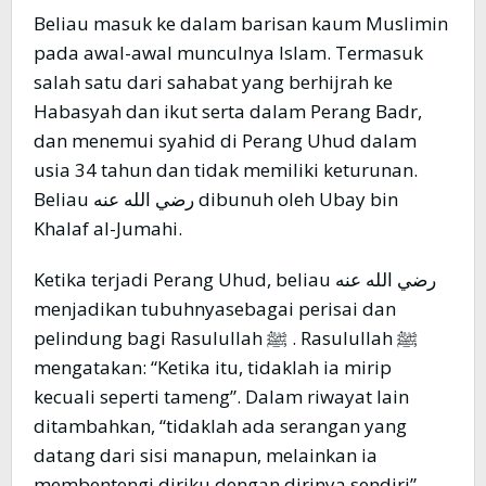
Beliau masuk ke dalam barisan kaum Muslimin
pada awal-awal munculnya Islam. Termasuk
salah satu dari sahabat yang berhijrah ke
Habasyah dan ikut serta dalam Perang Badr,
dan menemui syahid di Perang Uhud dalam
usia 34 tahun dan tidak memiliki keturunan.
Beliau رضي الله عنه dibunuh oleh Ubay bin
Khalaf al-Jumahi.
Ketika terjadi Perang Uhud, beliau رضي الله عنه
menjadikan tubuhnyasebagai perisai dan
pelindung bagi Rasulullah ﷺ . Rasulullah ﷺ
mengatakan: “Ketika itu, tidaklah ia mirip
kecuali seperti tameng”. Dalam riwayat lain
ditambahkan, “tidaklah ada serangan yang
datang dari sisi manapun, melainkan ia
membentengi diriku dengan dirinya sendiri”.