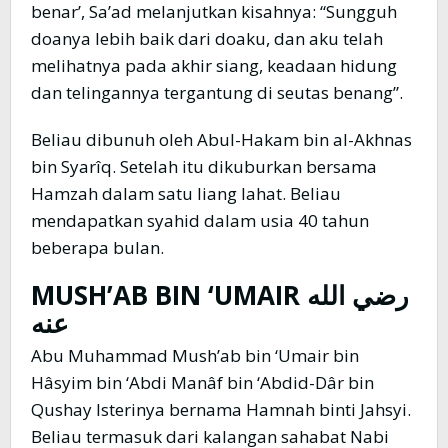
benar’, Sa’ad melanjutkan kisahnya: “Sungguh
doanya lebih baik dari doaku, dan aku telah
melihatnya pada akhir siang, keadaan hidung
dan telingannya tergantung di seutas benang”.
Beliau dibunuh oleh Abul-Hakam bin al-Akhnas
bin Syarîq. Setelah itu dikuburkan bersama
Hamzah dalam satu liang lahat. Beliau
mendapatkan syahid dalam usia 40 tahun
beberapa bulan.
MUSH’AB BIN ‘UMAIR
رضي الله
عنه
Abu Muhammad Mush’ab bin ‘Umair bin
Hâsyim bin ‘Abdi Manâf bin ‘Abdid-Dâr bin
Qushay Isterinya bernama Hamnah binti Jahsyi.
Beliau termasuk dari kalangan sahabat Nabi