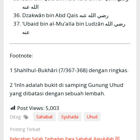
الله عنه
Dzakwân bin Abd Qais رضي الله عنه
‘Ubaid bin al-Mu’alla bin Ludzân رضي الله
عنه
Footnote:
1 Shahîhul-Bukhâri (7/367-368) dengan ringkas.
2 ‘Inîn adalah bukit di samping Gunung Uhud
yang dibatasi dengan sebuah lembah.
Post Views:
5,003
Ditag
Sahabat
Syuhada
Uhud
Posting Terkait
Pelecehan Syi’ah Terhadap Para Sahabat Rasulullah ﷺ