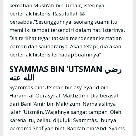
kematian Mush’ab bin ‘Umair, isterinya
berteriak histeris. Rasulullah ﷺ
bersabda,”Sesungguhnya, seorang suami itu
memiliki tempat tersendiri dalam hati isterinya.
Dia terlihat tegar tatkala mendengar kematian
paman dan saudaranya. Akan tetapi, dia akan
berteriak histeris terhadap suaminya”.
SYAMMAS BIN ‘UTSMAN
رضي
الله عنه
Syammâs bin ‘Utsmân bin asy-Syarîd bin
Harami al-Qurasyi al-Makhzûmi. Dia berasal
dari Bani ‘Amir bin Makhzum. Nama aslinya
ialah ‘Utsmân. Wajahnya sangat tampan. Oleh
karena itu, beliau dijuluki Syammâs. Ibunya
bernama Shafiyah binti Rabi’ah bin ‘Abdi Syams.