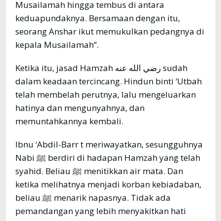
Musailamah hingga tembus di antara
keduapundaknya. Bersamaan dengan itu,
seorang Anshar ikut memukulkan pedangnya di
kepala Musailamah”.
Ketika itu, jasad Hamzah رضي الله عنه sudah
dalam keadaan tercincang. Hindun binti ‘Utbah
telah membelah perutnya, lalu mengeluarkan
hatinya dan mengunyahnya, dan
memuntahkannya kembali.
Ibnu ‘Abdil-Barr t meriwayatkan, sesungguhnya
Nabi ﷺ berdiri di hadapan Hamzah yang telah
syahid. Beliau ﷺ menitikkan air mata. Dan
ketika melihatnya menjadi korban kebiadaban,
beliau ﷺ menarik napasnya. Tidak ada
pemandangan yang lebih menyakitkan hati