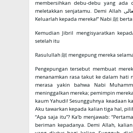
membersihkan debu-debu yang ada di m
meletakkan senjatamu. Demi Allah سبحانه وتعالى , aku belum meletakkan senjataku.
Keluarlah kepa
Kemudian Jibril mengisyaratkan kepada bani 
setelah itu
Rasulullah ﷺ mengepung mereka s
Pengepungan tersebut membuat mereka merasa be
menanamkan rasa takut ke dalam hati m
merasa yakin bahwa Nabi Muhammad ﷺ dan pasukannya tidak aka
meninggalkan mereka; pemimpin mereka 
kaum Yahudi! Sesungguhnya keadaan kali
Aku tawarkan kepada kalian tiga hal, pil
“Apa saja itu”? Ka‘b menjawab: “Pertama: kita
beriman kepadanya. Demi Allah, kalia
yang diutus bagi kalian. Sungguh, dia