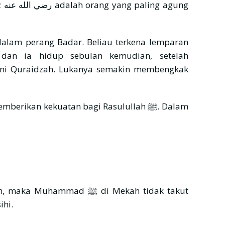
ng
an ia hidup sebulan kemudian, setelah
ni Quraidzah. Lukanya semakin membengkak
rikan kekuatan bagi Rasulullah ﷺ. Dalam
ihi.