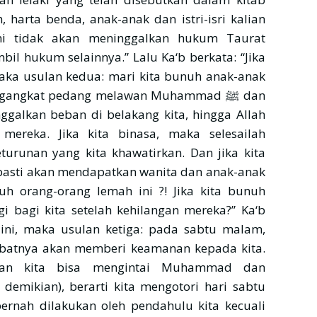
, harta benda, anak-anak dan istri-isri kalian
i tidak akan meninggalkan hukum Taurat
l hukum selainnya.” Lalu Ka‘b berkata: “Jika
 maka usulan kedua: mari kita bunuh anak-anak
ngangkat pedang melawan Muhammad ﷺ dan
ggalkan beban di belakang kita, hingga Allah
ereka. Jika kita binasa, maka selesailah
turunan yang kita khawatirkan. Dan jika kita
 pasti akan mendapatkan wanita dan anak-anak
nuh orang-orang lemah ini ?! Jika kita bunuh
 bagi kita setelah kehilangan mereka?” Ka‘b
 ini, maka usulan ketiga: pada sabtu malam,
han kita bisa mengintai Muhammad dan
demikian), berarti kita mengotori hari sabtu
ernah dilakukan oleh pendahulu kita kecuali