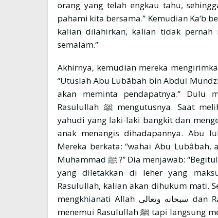
orang yang telah engkau tahu, sehing
pahami kita bersama.” Kemudian Ka‘b be
kalian dilahirkan, kalian tidak perna
semalam.”
Akhirnya, kemudian mereka mengirimkan utusan 
“Utuslah Abu Lubâbah bin Abdul Mundzi
akan meminta pendapatnya.” Dulu m
Rasulullah ﷺ mengutusnya. Saat melihat kedatangan Abu Lubâbah, semua orang
yahudi yang laki-laki bangkit dan men
anak menangis dihadapannya. Abu lu
Mereka berkata: “wahai Abu Lubâbah, 
Muhammad ﷺ ?” Dia menjawab: “Begitulah” sambil memberi isyarat dengan tangannya
yang diletakkan di leher yang maks
Rasulullah, kalian akan dihukum mati. 
mengkhianati Allah سبحانه وتعالى dan Rasul-Nya. Seketika itu dia berbalik dan tidak
menemui Rasulullah ﷺ tapi langsung mengikat tubuhnya di salah satu tiang masjid. Ia