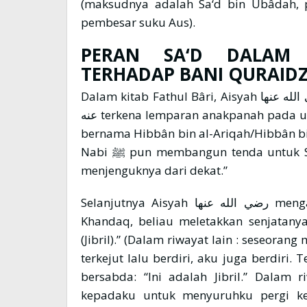
(maksudnya adalah Sa‘d bin Ubâdah, 
pembesar suku Aus).
PERAN SA‘D DALAM 
TERHADAP BANI QURAID
Dalam kitab Fathul Bâri, Aisyah رضي الله عنها menceritakan : “Sa’ad bin Muâdz رضي الله
عنه terkena lemparan anakpanah pada urat nadi tangannya oleh seorang Quraisy yang
bernama Hibbân bin al-Ariqah/Hibbân bin
Nabi ﷺ pun membangun tenda untuk Sa’ad رضي الله عنه di masjid, agar beliau bisa
menjenguknya dari dekat.”
Selanjutnya Aisyah رضي الله عنها mengatakan : “Tatkala Rasulullah ﷺ pulang dari
Khandaq, beliau meletakkan senjatany
(Jibril).” (Dalam riwayat lain : seseora
terkejut lalu berdiri, aku juga berdiri. 
bersabda: “Ini adalah Jibril.” Dalam 
kepadaku untuk menyuruhku pergi ke