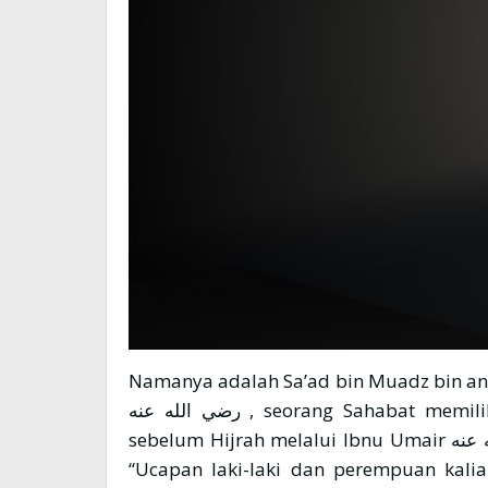
Namanya adalah Sa’ad bin Muadz bin an-N
رضي الله عنه , seorang Sahabat memiliki kedudukan yang agung. Dia masuk Islam
sebelum Hijrah melalui Ibnu Umair رضي الله عنه . Ia pernah berkata kepada Kaumnya.
“Ucapan laki-laki dan perempuan kali