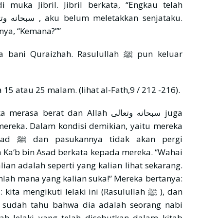
uka Jibril. Jibril berkata, “Engkau telah
da mereka!” Nabi ﷺ bertanya, “Kemana?””
Quraizhah. Rasulullah ﷺ pun keluar
elama 15 atau 25 malam. (lihat al-Fath,9 / 212 -216).
rat dan Allah سبحانه وتعالى juga
ereka. Dalam kondisi demikian, yaitu mereka
n pergi
Ka‘b bin Asad berkata kepada mereka. “Wahai
an adalah seperti yang kalian lihat sekarang.
ihlah mana yang kalian suka!” Mereka bertanya:
 mengikuti lelaki ini (Rasulullah ﷺ ), dan
n sudah tahu bahwa dia adalah seorang nabi
lah lelaki yang telah disebutkan dalam kitab