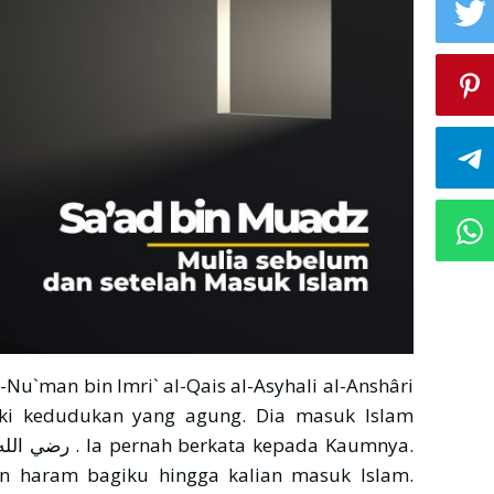
u`man bin Imri` al-Qais al-Asyhali al-Anshâri
an haram bagiku hingga kalian masuk Islam.