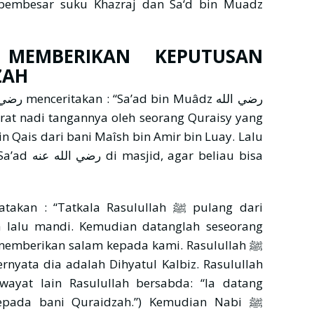
pembesar suku Khazraj dan Sa‘d bin Muadz
MEMBERIKAN KEPUTUSAN
ZAH
 Qais dari bani Maîsh bin Amir bin Luay. Lalu
a lalu mandi. Kemudian datanglah seseorang
ng memberikan salam kepada kami. Rasulullah ﷺ
Ternyata dia adalah Dihyatul Kalbiz. Rasulullah
riwayat lain Rasulullah bersabda: “Ia datang
pada bani Quraidzah.”) Kemudian Nabi ﷺ