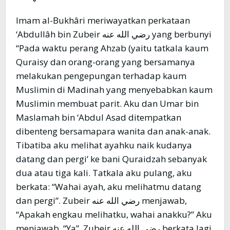
Imam al-Bukhâri meriwayatkan perkataan
‘Abdullâh bin Zubeir رضي الله عنه yang berbunyi
“Pada waktu perang Ahzab (yaitu tatkala kaum
Quraisy dan orang-orang yang bersamanya
melakukan pengepungan terhadap kaum
Muslimin di Madinah yang menyebabkan kaum
Muslimin membuat parit. Aku dan Umar bin
Maslamah bin ‘Abdul Asad ditempatkan
dibenteng bersamapara wanita dan anak-anak.
Tibatiba aku melihat ayahku naik kudanya
datang dan pergi’ ke bani Quraidzah sebanyak
dua atau tiga kali. Tatkala aku pulang, aku
berkata: “Wahai ayah, aku melihatmu datang
dan pergi”. Zubeir رضي الله عنه menjawab,
“Apakah engkau melihatku, wahai anakku?” Aku
menjawab, “Ya”. Zubeir رضي الله عنه berkata lagi,