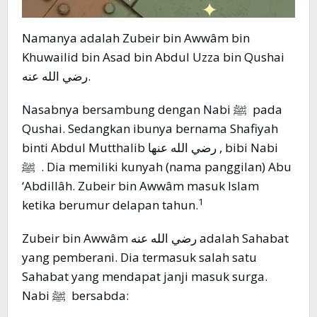
Namanya adalah Zubeir bin Awwâm bin
Khuwailid bin Asad bin Abdul Uzza bin Qushai
رضي الله عنه.
Nasabnya bersambung dengan Nabi ﷺ pada
Qushai. Sedangkan ibunya bernama Shafiyah
binti Abdul Mutthalib رضي الله عنها , bibi Nabi
ﷺ . Dia memiliki kunyah (nama panggilan) Abu
‘Abdillâh. Zubeir bin Awwâm masuk Islam
1
ketika berumur delapan tahun.
Zubeir bin Awwâm رضي الله عنه adalah Sahabat
yang pemberani. Dia termasuk salah satu
Sahabat yang mendapat janji masuk surga.
Nabi ﷺ bersabda: