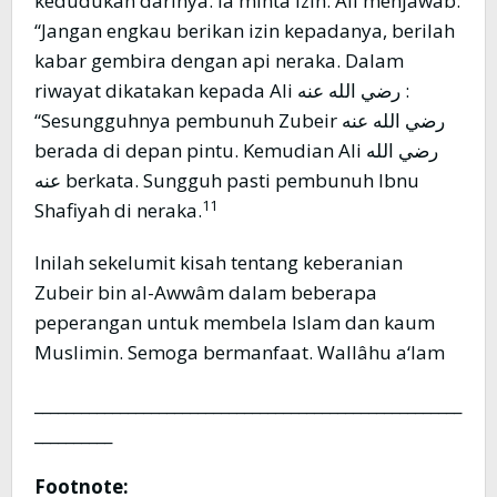
kedudukan darinya. Ia minta izin. Ali menjawab:
“Jangan engkau berikan izin kepadanya, berilah
kabar gembira dengan api neraka. Dalam
riwayat dikatakan kepada Ali رضي الله عنه :
“Sesungguhnya pembunuh Zubeir رضي الله عنه
berada di depan pintu. Kemudian Ali رضي الله
عنه berkata. Sungguh pasti pembunuh Ibnu
11
Shafiyah di neraka.
Inilah sekelumit kisah tentang keberanian
Zubeir bin al-Awwâm dalam beberapa
peperangan untuk membela Islam dan kaum
Muslimin. Semoga bermanfaat. Wallâhu a‘lam
_______________________________________________________
__________
Footnote: