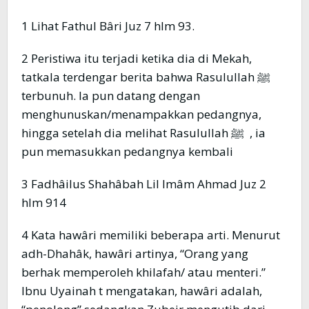
1 Lihat Fathul Bâri Juz 7 hlm 93.
2 Peristiwa itu terjadi ketika dia di Mekah,
tatkala terdengar berita bahwa Rasulullah ﷺ
terbunuh. Ia pun datang dengan
menghunuskan/menampakkan pedangnya,
hingga setelah dia melihat Rasulullah ﷺ , ia
pun memasukkan pedangnya kembali
3 Fadhâilus Shahâbah Lil Imâm Ahmad Juz 2
hlm 914
4 Kata hawâri memiliki beberapa arti. Menurut
adh-Dhahâk, hawâri artinya, “Orang yang
berhak memperoleh khilafah/ atau menteri.”
Ibnu Uyainah t mengatakan, hawâri adalah,