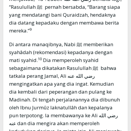
“Rasulullah ﷺ pernah bersabda, “Barang siapa
yang mendatangi bani Quraidzah, hendaknya
dia datang kepadaku dengan membawa berita
9
mereka.”
Di antara manaqibnya, Nabi ﷺ memberikan
syahâdah (rekomendasi) kepadanya dengan
10
mati syahid.
Dia memperoleh syahid
sebagaimana dikatakan Rasulullah ﷺ bahwa
tatkala perang Jamal, Ali رضي الله عنه
mengingatkan apa yang dia ingat. Kemudian
dia kembali dari peperangan dan pulang ke
Madinah. Di tengah perjalanannya dia dibunuh
oleh Ibnu Jurmûz laknatullâh dan kepalanya
pun terpotong. Ia membawanya ke Ali رضي الله
عنه dan dia mengira akan memperoleh