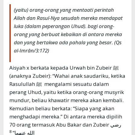
(yaitu) orang-orang yang mentaati perintah
Allah dan Rasul-Nya sesudah mereka mendapat
luka (dalam peperangan Uhud). bagi orang-
orang yang berbuat kebaikan di antara mereka
dan yang bertakwa ada pahala yang besar. (Qs
al-Imrân/3:172)
Aisyah x berkata kepada Urwah bin Zubeir ﷺ
(anaknya Zubeir): “Wahai anak saudariku, ketika
Rasulullah ﷺ mengalami sesuatu dalam
perang Uhud, yaitu ketika orang-orang musyrik
mundur, beliau khawatir mereka akan kembali.
Kemudian beliau berkata: “Siapa yang akan
menghadapi mereka.” Di antara mereka dipilih
70 orang termasuk Abu Bakar dan Zubeir رضي
8
الله عنهما”