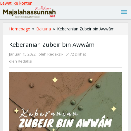
Lewati ke konten
Homepage
»
Baituna
»
Keberanian Zubeir bin Awwâm
Keberanian Zubeir bin Awwâm
Januari 15 2022
oleh
Redaksi
-
5172 Dilihat
oleh
Redaksi