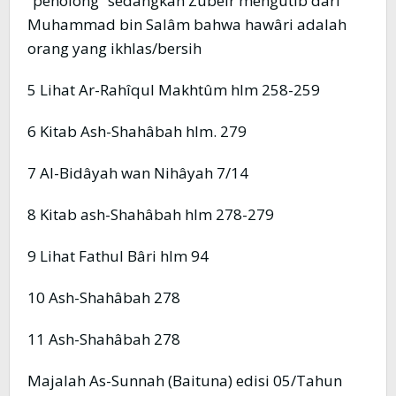
“penolong” sedangkan Zubeir mengutib dari
Muhammad bin Salâm bahwa hawâri adalah
orang yang ikhlas/bersih
5 Lihat Ar-Rahîqul Makhtûm hlm 258-259
6 Kitab Ash-Shahâbah hlm. 279
7 Al-Bidâyah wan Nihâyah 7/14
8 Kitab ash-Shahâbah hlm 278-279
9 Lihat Fathul Bâri hlm 94
10 Ash-Shahâbah 278
11 Ash-Shahâbah 278
Majalah As-Sunnah (Baituna) edisi 05/Tahun