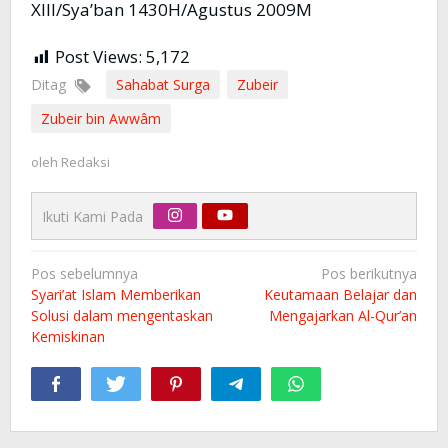
XIII/Sya’ban 1430H/Agustus 2009M
Post Views:
5,172
Ditag
Sahabat Surga
Zubeir
Zubeir bin Awwâm
oleh
Redaksi
Ikuti Kami Pada
Navigasi
Pos sebelumnya
Pos berikutnya
pos
Syari’at Islam Memberikan
Keutamaan Belajar dan
Solusi dalam mengentaskan
Mengajarkan Al-Qur’an
Kemiskinan