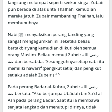
langsung melompat seperti seekor singa. Zubair
pun berada di atas unta Thalhah; kemudian
mereka jatuh. Zubair membanting Thalhah, lalu
membunuhnya.
Nabi ﷺ menyaksikan perang tanding yang
sangat mengagumkan ini; seketika beliau
bertakbir yang kemudian diikuti oleh semua
orang Muslim. Beliau memuji Zubeir رضي الله
عنه dan bersabda: “Sesungguhnyasetiap nabi itu
4
memiliki hawâri
(pengikut setia) dan pengikut
5
setiaku adalah Zubeir z.”
Pada perang Badar al-Kubra, Zubeir رضي الله
عنه berkata: “Aku berjumpa Ubâdah bin Sa`d al-
Ash pada perang Badar. Saat itu ia membawa
senjata lengkap dan menutupi dirinya, tidak