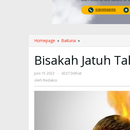
Homepage
»
Baituna
»
Bisakah
Jatuh
Talak
Bisakah Jatuh Ta
Tiga
Juni 15 2022
oleh
-
4237 Dilihat
Redaksi
oleh
Redaksi