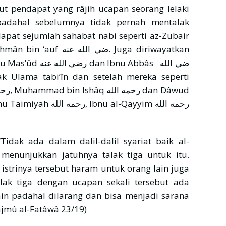
ut pendapat yang râjih ucapan seorang lelaki
 padahal sebelumnya tidak pernah mentalak
dapat sejumlah sahabat nabi seperti az-Zubair
bnu Abbâs ضي الله
 menunjukkan jatuhnya talak tiga untuk itu.
istrinya tersebut haram untuk orang lain juga
ak tiga dengan ucapan sekali tersebut ada
ain padahal dilarang dan bisa menjadi sarana
Majmû al-Fatâwâ 23/19)