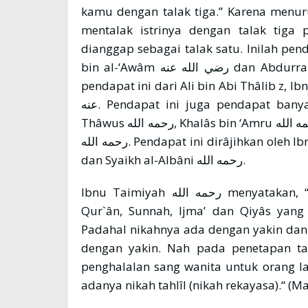
kamu dengan talak tiga.” Karena menur
mentalak istrinya dengan talak tiga
dianggap sebagai talak satu. Inilah pen
bin al-‘Awâm رضي الله عنه dan Abdurrahmân bin ‘auf ضي الله عنه. Juga diriwayatkan
pendapat ini dari Ali bin Abi Thâlib z, Ibnu Mas’ûd رضي الله عنه dan I
عنه. Pendapat ini juga pendapat banyak Ulama tabi’în dan setelah mereka seperti
Thâwus رحمه الله, Khalâs bin ‘Amru رحمه الله, Muhammad bin Ishâq رحمه الله dan Dâwud
رحمه الله. Pendapat ini dirâjihkan oleh Ibnu Taimiyah رحمه الله, Ibnu al-Qayyim رحمه الله
dan Syaikh al-Albâni رحمه الله.
Ibnu Taimiyah رحمه الله menyatakan, “Tidak ada dalam dalil-dalil syariat baik al-
Qur`ân, Sunnah, Ijma’ dan Qiyâs yang
Padahal nikahnya ada dengan yakin dan 
dengan yakin. Nah pada penetapan tal
penghalalan sang wanita untuk orang l
adanya nikah tahlîl (nikah rekayasa).“ (