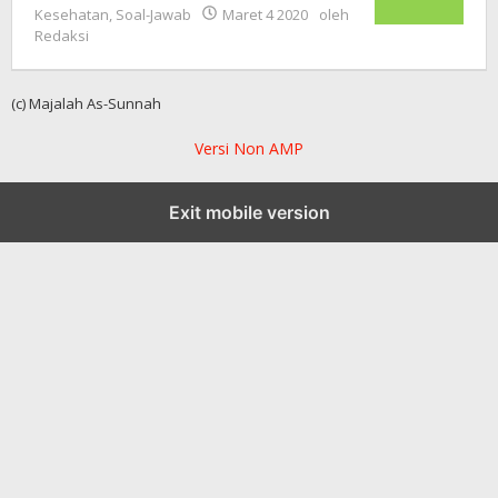
Kesehatan
,
Soal-Jawab
Maret 4 2020
oleh
Redaksi
(c) Majalah As-Sunnah
Versi Non AMP
Exit mobile version