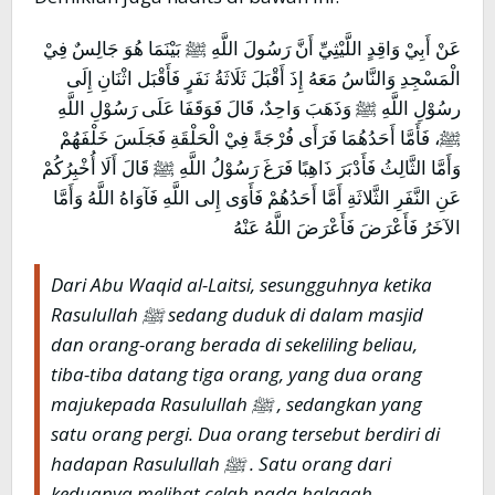
عَنْ أَبِيْ وَاقِدٍ اللَّيْثِيِّ أَنَّ رَسُولَ اللَّهِ ﷺ بَيْنَمَا هُوَ جَالِسٌ فِيْ
الْمَسْجِدِ وَالنَّاسُ مَعَهُ إِذَ أَقْبَلَ ثَلَاثَةُ نَفَرٍ فَأَقْبَل اثْنَانِ إِلَى
رسُوْلِ اللَّهِ ﷺ وَذَهَبَ وَاحِدٌ، قَالَ فَوَقَفَا عَلَى رَسُوْلِ اللَّهِ
ﷺ، فَأَمَّا أَحَدُهُمَا فَرَأَى فُرْجَةً فِيْ الْحَلْقَةِ فَجَلَسَ خَلْفَهُمْ
وَأَمَّا الثَّالِثُ فَأَدْبَرَ ذَاهِبًا فَرَغَ رَسُوْلُ اللَّهِ ﷺ قَالَ أَلَا أُخْبِرُكُمْ
عَنِ النَّفَرِ الثَّلاثَةِ أَمَّا أَحَدُهُمْ فَأَوَى إِلى اللَّهِ فَآوَاهُ اللَّهُ وَأَمَّا
الآخَرُ فَأَعْرَضَ فَأَعْرَضَ اللَّهُ عَنْهُ
Dari Abu Waqid al-Laitsi, sesungguhnya ketika
Rasulullah ﷺ sedang duduk di dalam masjid
dan orang-orang berada di sekeliling beliau,
tiba-tiba datang tiga orang, yang dua orang
majukepada Rasulullah ﷺ , sedangkan yang
satu orang pergi. Dua orang tersebut berdiri di
hadapan Rasulullah ﷺ . Satu orang dari
keduanya melihat celah pada halaqah