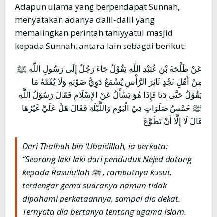
Adapun ulama yang berpendapat Sunnah,
menyatakan adanya dalil-dalil yang
memalingkan perintah tahiyyatul masjid
kepada Sunnah, antara lain sebagai berikut:
عَنْ طَلْحَةَ بْنِ عُبَيْدِ اللَّهِ يَفُوْلُ جَاءَ رَجُلٌ إِلَى رَسُولِ اللَّهِ ﷺ
مِنْ أَهْلِ نَجْدٍ ثَائِرَ الرَّأْسِ يُسْمَعُ دَوِيُّ صَوْتِهِ وَلَا يُفْقَهُ مَا
يَقُوْلُ حَتَّى دَنَا فَإِذَا هُوَ يَسْأَلُ عَنْ الإِسْلَامِ فَقَالَ رَسُوْلُ اللَّهِ
ﷺ خَمْسُ صَلَوَاتٍ فِيْ الْيَوْمِ وَاللَّيْلَةِ فَقَالَ هَلْ عَلَيَّ غَيْرُهَا
قَالَ لَا إِلَّا أَنْ تَطَوَّعَ
Dari Thalhah bin ‘Ubaidillah, ia berkata:
“Seorang laki-laki dari penduduk Nejed datang
kepada Rasulullah ﷺ , rambutnya kusut,
terdengar gema suaranya namun tidak
dipahami perkataannya, sampai dia dekat.
Ternyata dia bertanya tentang agama Islam.