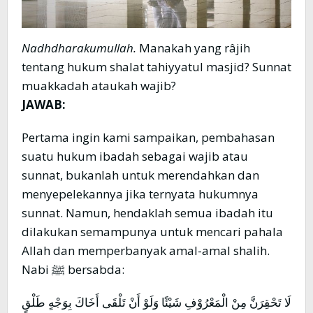
Nadhdharakumullah.
Manakah yang râjih
tentang hukum shalat tahiyyatul masjid? Sunnat
muakkadah ataukah wajib?
JAWAB:
Pertama ingin kami sampaikan, pembahasan
suatu hukum ibadah sebagai wajib atau
sunnat, bukanlah untuk merendahkan dan
menyepelekannya jika ternyata hukumnya
sunnat. Namun, hendaklah semua ibadah itu
dilakukan semampunya untuk mencari pahala
Allah dan memperbanyak amal-amal shalih.
Nabi ﷺ bersabda:
لَا تَحْقِرَنَّ مِنْ الْمَعْرُوْفِ شَيْئًا وَلَوْ أَنْ تَلْقَى أَخَاكَ بِوَجْهٍ طَلْقٍ