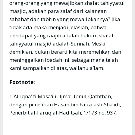
orang-orang yang mewajibkan shalat tahiyyatul
masjid, adakah para salaf dari kalangan
sahabat dan tabi’in yang mewajibkannya? Jika
tidak ada maka menjadi jelaslah, bahwa
pendapat yang raajih adalah hukum shalat
tahiyyatul masjid adalah Sunnah. Meski
demikian, bukan berarti kita meremehkan dan
meninggalkan ibadah ini, sebagaimana telah
kami sampaikan di atas, wallahu a’lam.
Footnote:
1 Al-Iqna’ fî Masa‘ilil-Ijma’, Ibnul-Qaththan,
dengan penelitian Hasan bin Fauzi ash-Sha’îdi,
Penerbit al-Faruq al-Haditsah, 1/173 no. 937.