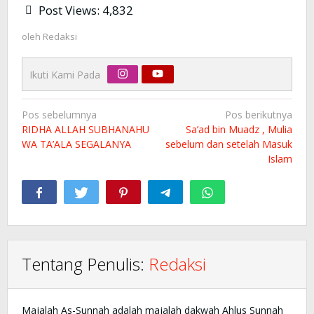
Post Views:
4,832
oleh
Redaksi
Ikuti Kami Pada
Navigasi
Pos sebelumnya
Pos berikutnya
pos
RIDHA ALLAH SUBHANAHU
Sa’ad bin Muadz , Mulia
WA TA’ALA SEGALANYA
sebelum dan setelah Masuk
Islam
Tentang Penulis:
Redaksi
Majalah As-Sunnah adalah majalah dakwah Ahlus Sunnah