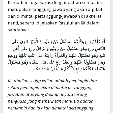
Kemudian juga harus diingat bahwa semua ini
merupakan tanggung jawab yang akan dipikul
dan dimintai pertanggung-jawaban di akherat
nanti, sepertu dijelaskan Rasulullah ﷺ dalam
sabdanya:
أَلَا كُلُّكُمْ رَاعٍ وَكُلُّكُمْ مَسْئُوْلٌ عَنْ رَعِيَّتِهِ فَالأَمِيْرُ الَّذِيْ عَلَى
النَّاسِ رَاعٍ وَهُوَ مَسْئُولٌ عَنْ رَعِيَّتِهِ وَالرَّجُلُ رَاعٍ عَلَى أَهْلِ
بَيْتِهِ وَهُوَ مَسْئُوْلٌ عَنْهُمْ والْمَرْأَةُ رَاعِيَةٌ عَلَى بَيْتِ بَعْلِهَا وَوَلَدِهِ
وَهِيَ مَسْئُولَةٌ عَنْهُمْ والعَبْدُ رَاعٍ عَلَى مَالِ سَيِّدِهِ وَهُوَ مَسْئُوْلٌ
عَنْهُ أَلاَ فَكُلُّكُمْ رَاعٍ وَكُلُّكُمْ مَسْئُوْلٌ عَنْ رَعِيَّتِهِ
Ketahuilah setiap kalian adalah pemimpin dan
setiap pemimpin akan dimintai pertanggung
jawaban atas yang dipimpinnya. Seorang
penguasa yang memerintah manusia adalah
pemimpin dan ia akan dimintai pertanggung