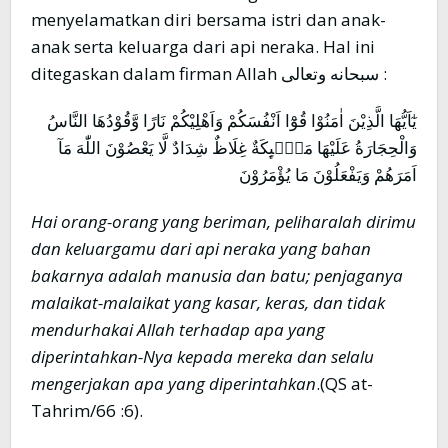
menyelamatkan diri bersama istri dan anak-
anak serta keluarga dari api neraka. Hal ini
ditegaskan dalam firman Allah سبحانه وتعالى :
يٰٓاَيُّهَا الَّذِيْنَ اٰمَنُوْا قُوْٓا اَنْفُسَكُمْ وَاَهْلِيْكُمْ نَارًا وَّقُوْدُهَا النَّاسُ
وَالْحِجَارَةُ عَلَيْهَا مَلٰۤىِٕكَةٌ غِلَاظٌ شِدَادٌ لَّا يَعْصُوْنَ اللّٰهَ مَآ
اَمَرَهُمْ وَيَفْعَلُوْنَ مَا يُؤْمَرُوْنَ
Hai orang-orang yang beriman, peliharalah dirimu
dan keluargamu dari api neraka yang bahan
bakarnya adalah manusia dan batu; penjaganya
malaikat-malaikat yang kasar, keras, dan tidak
mendurhakai Allah terhadap apa yang
diperintahkan-Nya kepada mereka dan selalu
mengerjakan apa yang diperintahkan
.(QS at-
Tahrim/66 :6).