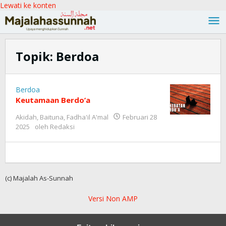
Lewati ke konten
Topik:
Berdoa
Berdoa
Keutamaan Berdo’a
Akidah
,
Baituna
,
Fadha'il A'mal
Februari 28
2025
oleh
Redaksi
(c) Majalah As-Sunnah
Versi Non AMP