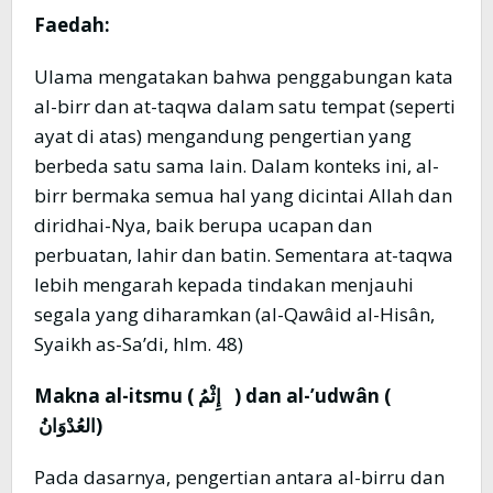
Faedah:
Ulama mengatakan bahwa penggabungan kata
al-birr dan at-taqwa dalam satu tempat (seperti
ayat di atas) mengandung pengertian yang
berbeda satu sama lain. Dalam konteks ini, al-
birr bermaka semua hal yang dicintai Allah dan
diridhai-Nya, baik berupa ucapan dan
perbuatan, lahir dan batin. Sementara at-taqwa
lebih mengarah kepada tindakan menjauhi
segala yang diharamkan (al-Qawâid al-Hisân,
Syaikh as-Sa’di, hlm. 48)
Makna al-itsmu (
إِثْمُ
) dan al-’udwân (
العُدْوَانُ
)
Pada dasarnya, pengertian antara al-birru dan