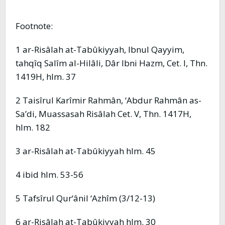
Footnote:
1 ar-Risâlah at-Tabûkiyyah, Ibnul Qayyim,
tahqîq Salîm al-Hilâli, Dâr Ibni Hazm, Cet. I, Thn.
1419H, hlm. 37
2 Taisîrul Karîmir Rahmân, ‘Abdur Rahmân as-
Sa’di, Muassasah Risâlah Cet. V, Thn. 1417H,
hlm. 182
3 ar-Risâlah at-Tabûkiyyah hlm. 45
4 ibid hlm. 53-56
5 Tafsîrul Qur‘ânil ‘Azhîm (3/12-13)
6 ar-Risâlah at-Tabûkiyyah hlm. 30