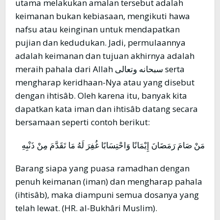
utama melakukan amalan tersebut adalah
keimanan bukan kebiasaan, mengikuti hawa
nafsu atau keinginan untuk mendapatkan
pujian dan kedudukan. Jadi, permulaannya
adalah keimanan dan tujuan akhirnya adalah
meraih pahala dari Allah سبحانه وتعالى serta
mengharap keridhaan-Nya atau yang disebut
dengan ihtisâb. Oleh karena itu, banyak kita
dapatkan kata iman dan ihtisâb datang secara
bersamaan seperti contoh berikut:
مَنْ صَامَ رَمَضَانَ إِيْمَانًا وَاحْتِسَابًا غُفِرَ لَهُ مَا تَقَدَّمَ مِنْ ذَنْبِهِ
Barang siapa yang puasa ramadhan dengan
penuh keimanan (iman) dan mengharap pahala
(ihtisâb), maka diampuni semua dosanya yang
telah lewat. (HR. al-Bukhâri Muslim).