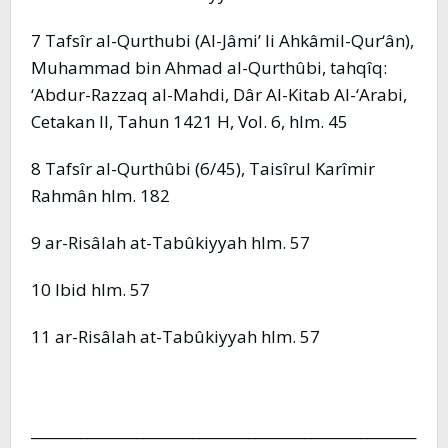
7 Tafsîr al-Qurthubi (Al-Jâmi’ li Ahkâmil-Qur‘ân),
Muhammad bin Ahmad al-Qurthûbi, tahqîq:
‘Abdur-Razzaq al-Mahdi, Dâr Al-Kitab Al-‘Arabi,
Cetakan II, Tahun 1421 H, Vol. 6, hlm. 45
8 Tafsîr al-Qurthûbi (6/45), Taisîrul Karîmir
Rahmân hlm. 182
9 ar-Risâlah at-Tabûkiyyah hlm. 57
10 Ibid hlm. 57
11 ar-Risâlah at-Tabûkiyyah hlm. 57
_______________________________________________________