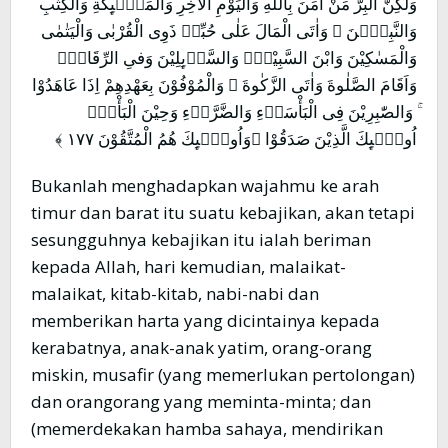
وَلٰكِنَّ الْبِرَّ مَنْ اٰمَنَ بِاللّٰهِ وَالْيَوْمِ الْاٰخِرِ وَالْمَلٰۤىِٕكَةِ وَالْكِتٰبِ
وَالنَّبِيّٖنَ ۚ وَاٰتَى الْمَالَ عَلٰى حُبِّهٖ ذَوِى الْقُرْبٰى وَالْيَتٰمٰى
وَالْمَسٰكِيْنَ وَابْنَ السَّبِيْلِۙ وَالسَّاۤىِٕلِيْنَ وَفىِ الرِّقَابِۚ
وَاَقَامَ الصَّلٰوةَ وَاٰتَى الزَّكٰوةَ ۚ وَالْمُوْفُوْنَ بِعَهْدِهِمْ اِذَا عَاهَدُوْا
ۚ وَالصّٰبِرِيْنَ فِى الْبَأْسَاۤءِ وَالضَّرَّاۤءِ وَحِيْنَ الْبَأْسِۗ
اُولٰۤىِٕكَ الَّذِيْنَ صَدَقُوْا ۗوَاُولٰۤىِٕكَ هُمُ الْمُتَّقُوْنَ ١٧٧ ﴾
Bukanlah menghadapkan wajahmu ke arah
timur dan barat itu suatu kebajikan, akan tetapi
sesungguhnya kebajikan itu ialah beriman
kepada Allah, hari kemudian, malaikat-
malaikat, kitab-kitab, nabi-nabi dan
memberikan harta yang dicintainya kepada
kerabatnya, anak-anak yatim, orang-orang
miskin, musafir (yang memerlukan pertolongan)
dan orangorang yang meminta-minta; dan
(memerdekakan hamba sahaya, mendirikan