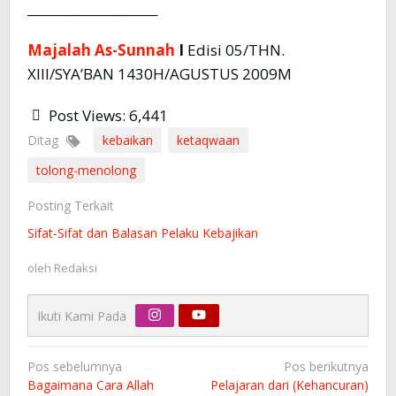
_____________________
Majalah As-Sunnah
I
Edisi 05/THN.
XIII/SYA’BAN 1430H/AGUSTUS 2009M
Post Views:
6,441
Ditag
kebaikan
ketaqwaan
tolong-menolong
Posting Terkait
Sifat-Sifat dan Balasan Pelaku Kebajikan
oleh
Redaksi
Ikuti Kami Pada
Navigasi
Pos sebelumnya
Pos berikutnya
pos
Bagaimana Cara Allah
Pelajaran dari (Kehancuran)