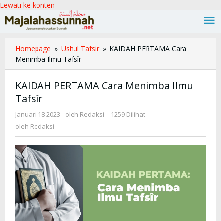
Lewati ke konten
Homepage
»
Ushul Tafsir
»
KAIDAH PERTAMA Cara
Menimba Ilmu Tafsîr
KAIDAH PERTAMA Cara Menimba Ilmu
Tafsîr
Januari 18 2023
oleh
Redaksi
-
1259 Dilihat
oleh
Redaksi