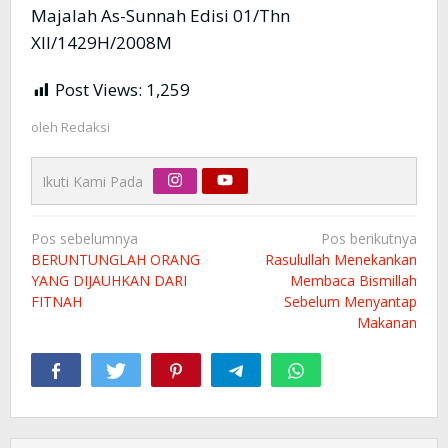
Majalah As-Sunnah Edisi 01/Thn
XII/1429H/2008M
Post Views:
1,259
oleh
Redaksi
Ikuti Kami Pada
Navigasi
Pos sebelumnya
Pos berikutnya
pos
BERUNTUNGLAH ORANG
Rasulullah Menekankan
YANG DIJAUHKAN DARI
Membaca Bismillah
FITNAH
Sebelum Menyantap
Makanan