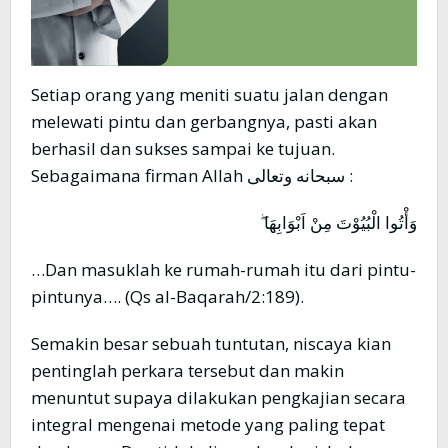
Setiap orang yang meniti suatu jalan dengan
melewati pintu dan gerbangnya, pasti akan
berhasil dan sukses sampai ke tujuan.
Sebagaimana firman Allah سبحانه وتعالى :
وَأْتُوا الْبُيُوْتَ مِنْ اَبْوَابِهَا ۖ
…Dan masuklah ke rumah-rumah itu dari pintu-
pintunya…. (Qs al-Baqarah/2:189).
Semakin besar sebuah tuntutan, niscaya kian
pentinglah perkara tersebut dan makin
menuntut supaya dilakukan pengkajian secara
integral mengenai metode yang paling tepat