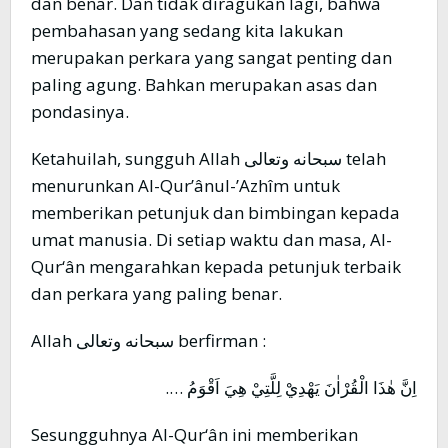
dan benar. Dan tidak diragukan lagi, bahwa
pembahasan yang sedang kita lakukan
merupakan perkara yang sangat penting dan
paling agung. Bahkan merupakan asas dan
pondasinya.
Ketahuilah, sungguh Allah سبحانه وتعالى telah
menurunkan Al-Qur’ânul-’Azhîm untuk
memberikan petunjuk dan bimbingan kepada
umat manusia. Di setiap waktu dan masa, Al-
Qur‘ân mengarahkan kepada petunjuk terbaik
dan perkara yang paling benar.
Allah سبحانه وتعالى berfirman :
اِنَّ هٰذَا الْقُرْاٰنَ يَهْدِيْ لِلَّتِيْ هِيَ اَقْوَمُ ….
Sesungguhnya Al-Qur‘ân ini memberikan