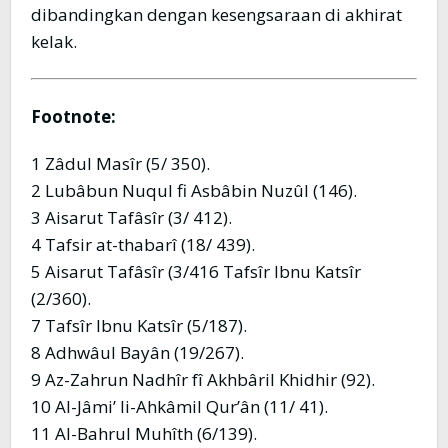
dibandingkan dengan kesengsaraan di akhirat
kelak.
Footnote:
1 Zâdul Masîr (5/ 350).
2 Lubâbun Nuqul fi Asbâbin Nuzûl (146).
3 Aisarut Tafâsîr (3/ 412).
4 Tafsir at-thabarî (18/ 439).
5 Aisarut Tafâsîr (3/416 Tafsîr Ibnu Katsîr
(2/360).
7 Tafsîr Ibnu Katsîr (5/187).
8 Adhwâul Bayân (19/267).
9 Az-Zahrun Nadhîr fî Akhbâril Khidhir (92).
10 Al-Jâmi’ li-Ahkâmil Qur’ân (11/ 41).
11 Al-Bahrul Muhîth (6/139).