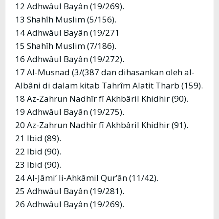
12 Adhwâul Bayân (19/269).
13 Shahîh Muslim (5/156).
14 Adhwâul Bayân (19/271
15 Shahîh Muslim (7/186).
16 Adhwâul Bayân (19/272).
17 Al-Musnad (3/(387 dan dihasankan oleh al-
Albâni di dalam kitab Tahrîm Alatit Tharb (159).
18 Az-Zahrun Nadhîr fî Akhbâril Khidhir (90).
19 Adhwâul Bayân (19/275).
20 Az-Zahrun Nadhîr fî Akhbâril Khidhir (91).
21 Ibid (89).
22 Ibid (90).
23 Ibid (90).
24 Al-Jâmi’ li-Ahkâmil Qur’ân (11/42).
25 Adhwâul Bayân (19/281).
26 Adhwâul Bayân (19/269).