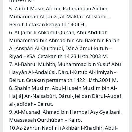
th.1997 M.
5. Zâdul-Masîr, Abdur-Rahmân bin Alî bin
Muhammad Al-Jauzî, al-Maktab Al-Islami –
Beirut. Cetakan ketiga th.1404 H.
6. Al-Jâmi’ li Ahkâmil Qur’ân, Abu Abdillah
Muhammad bin Ahmad bin Abi Bakr bin Farah
Al-Anshâri Al-Qurthubî, Dâr Alâmul-kutub –
Riyadl–KSA. Cetakan th.14 23 H/th.2003 M.
7. Al-Bahrul Muhîth, Muhammad bin Yusuf Abu
Hayyân Al-Andalûsi, Dârul-Kutub Al-Ilmiyah –
Beirut. Cetakan pertama th.1422 H/ th.2001 M.
8. Shahîh Muslim, Abul-Husein Muslim bin Al-
Hajjâj An-Naisabûri, Dârul-Jiel dan Dârul-Auqaf
al-jadîdah– Beirut.
9. Al-Musnad, Ahmad bin Hambal Asy-Syaibani,
Muassasah Qurthûbah – Kairo.
10.Az-Zahrun Nadlir fi Akhbâril-Khadhir, Abul-