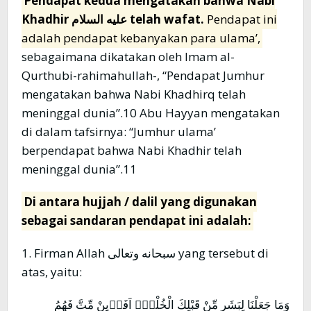
Pendapat kedua mengatakan bahwa Nabi
Khadhir عليه السلام telah wafat.
Pendapat ini
adalah pendapat kebanyakan para ulama’,
sebagaimana dikatakan oleh Imam al-
Qurthubi-rahimahullah-, “Pendapat Jumhur
mengatakan bahwa Nabi Khadhirq telah
meninggal dunia”.10 Abu Hayyan mengatakan
di dalam tafsirnya: “Jumhur ulama’
berpendapat bahwa Nabi Khadhir telah
meninggal dunia”.11
Di antara hujjah / dalil yang digunakan
sebagai sandaran pendapat ini adalah:
1. Firman Allah سبحانه وتعالى yang tersebut di
atas, yaitu:
وَمَا جَعَلْنَا لِبَشَرٍ مِّنْ قَبْلِكَ الْخُلْدَۗ اَفَا۟ىِٕنْ مِّتَّ فَهُمُ