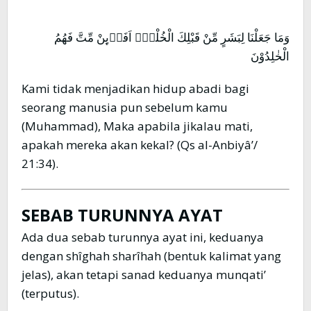
وَمَا جَعَلْنَا لِبَشَرٍ مِّنْ قَبْلِكَ الْخُلْدَۗ اَفَا۟ىِٕنْ مِّتَّ فَهُمُ
الْخٰلِدُوْنَ
Kami tidak menjadikan hidup abadi bagi
seorang manusia pun sebelum kamu
(Muhammad), Maka apabila jikalau mati,
apakah mereka akan kekal? (Qs al-Anbiyâ’/
21:34).
SEBAB TURUNNYA AYAT
Ada dua sebab turunnya ayat ini, keduanya
dengan shîghah sharîhah (bentuk kalimat yang
jelas), akan tetapi sanad keduanya munqati’
(terputus).