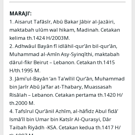
MARAJI’:
1. Aisarut Tafâsîr, Abû Bakar Jâbir al-Jazâiri,
maktabah ulûm wal hikam, Madinah. Cetakan
kelima th.1424 H/2003M.
2. Adhwâul Bayân fî idlâhil-qur’ân bil-qur’ân,
Muhammad al-Amîn Asy-Syinqîthi, maktabah
dârul-fikr Beirut – Lebanon. Cetakan th.1415
H/th.1995 M.
3. Jâmi’ul-Bayân ‘an Ta’wîlil Qur’ân, Muhammad
bin Jarîr Abû Ja’far at-Thabary, Muassasah
Risâlah – Lebanon. Cetakan pertama th.1420 H/
th.2000 M.
4. Tafsîrul Qur’ânil Azhîm, al-hâfidz Abul fidâ’
Ismâ’îl bin Umar bin Katsîr Al-Qurasyi, Dâr
Taibah Riyâdh -KSA. Cetakan kedua th.1417 H/