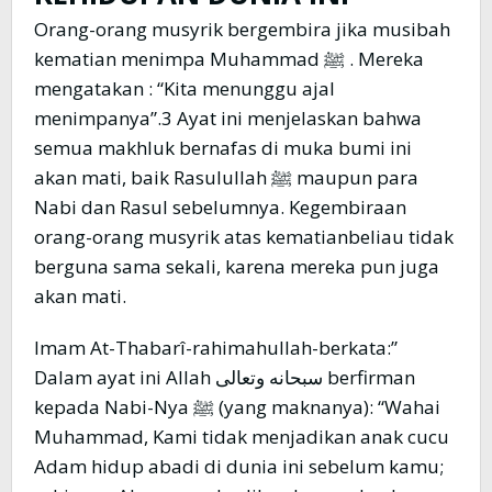
Orang-orang musyrik bergembira jika musibah
kematian menimpa Muhammad ﷺ . Mereka
mengatakan : “Kita menunggu ajal
menimpanya”.3 Ayat ini menjelaskan bahwa
semua makhluk bernafas di muka bumi ini
akan mati, baik Rasulullah ﷺ maupun para
Nabi dan Rasul sebelumnya. Kegembiraan
orang-orang musyrik atas kematianbeliau tidak
berguna sama sekali, karena mereka pun juga
akan mati.
Imam At-Thabarî-rahimahullah-berkata:”
Dalam ayat ini Allah سبحانه وتعالى berfirman
kepada Nabi-Nya ﷺ (yang maknanya): “Wahai
Muhammad, Kami tidak menjadikan anak cucu
Adam hidup abadi di dunia ini sebelum kamu;