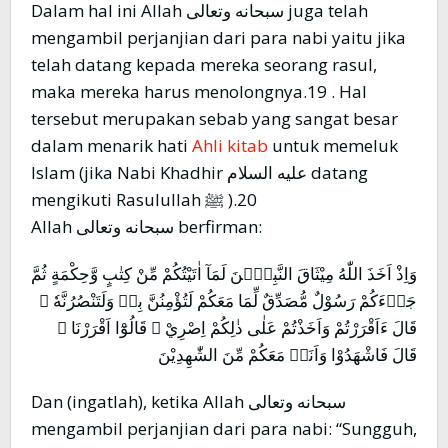
Dalam hal ini Allah سبحانه وتعالى juga telah
mengambil perjanjian dari para nabi yaitu jika
telah datang kepada mereka seorang rasul,
maka mereka harus menolongnya.19 . Hal
tersebut merupakan sebab yang sangat besar
dalam menarik hati
Ahli kitab
untuk memeluk
Islam (jika Nabi Khadhir عليه السلام datang
mengikuti Rasulullah ﷺ ).20
Allah سبحانه وتعالى berfirman:
وَاِذْ اَخَذَ اللّٰهُ مِيْثَاقَ النَّبِيّٖنَ لَمَآ اٰتَيْتُكُمْ مِّنْ كِتٰبٍ وَّحِكْمَةٍ ثُمَّ
جَاۤءَكُمْ رَسُوْلٌ مُّصَدِّقٌ لِّمَا مَعَكُمْ لَتُؤْمِنُنَّ بِهٖ وَلَتَنْصُرُنَّهٗ ۗ
قَالَ ءَاَقْرَرْتُمْ وَاَخَذْتُمْ عَلٰى ذٰلِكُمْ اِصْرِيْ ۗ قَالُوْٓا اَقْرَرْنَا ۗ
قَالَ فَاشْهَدُوْا وَاَنَا۠ مَعَكُمْ مِّنَ الشّٰهِدِيْنَ
Dan (ingatlah), ketika Allah سبحانه وتعالى
mengambil perjanjian dari para nabi: “Sungguh,