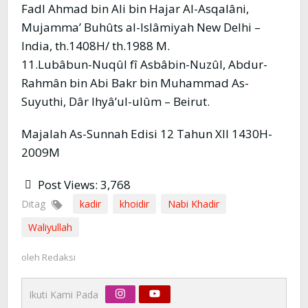
Fadl Ahmad bin Ali bin Hajar Al-Asqalâni,
Mujamma’ Buhûts al-Islâmiyah New Delhi –
India, th.1408H/ th.1988 M.
11.Lubâbun-Nuqûl fî Asbâbin-Nuzûl, Abdur-
Rahmân bin Abi Bakr bin Muhammad As-
Suyuthi, Dâr Ihyâ’ul-ulûm – Beirut.
Majalah As-Sunnah Edisi 12 Tahun XII 1430H-
2009M
Post Views:
3,768
Ditag
kadir
khoidir
Nabi Khadir
Waliyullah
oleh
Redaksi
Ikuti Kami Pada