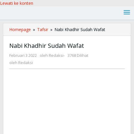
Lewati ke konten
Homepage
»
Tafsir
»
Nabi Khadhir Sudah Wafat
Nabi Khadhir Sudah Wafat
Februari 3 2022
oleh
Redaksi
-
3768 Dilihat
oleh
Redaksi