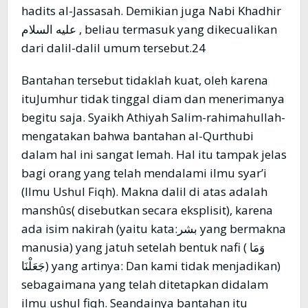
hadits al-Jassasah. Demikian juga Nabi Khadhir
عليه السلام , beliau termasuk yang dikecualikan
dari dalil-dalil umum tersebut.24
Bantahan tersebut tidaklah kuat, oleh karena
ituJumhur tidak tinggal diam dan menerimanya
begitu saja. Syaikh Athiyah Salim-rahimahullah-
mengatakan bahwa bantahan al-Qurthubi
dalam hal ini sangat lemah. Hal itu tampak jelas
bagi orang yang telah mendalami ilmu syar’i
(Ilmu Ushul Fiqh). Makna dalil di atas adalah
manshûs( disebutkan secara eksplisit), karena
ada isim nakirah (yaitu kata:بشر yang bermakna
manusia) yang jatuh setelah bentuk nafi ( وَمَا
جَعَلْنَا) yang artinya: Dan kami tidak menjadikan)
sebagaimana yang telah ditetapkan didalam
ilmu ushul fiqh. Seandainya bantahan itu