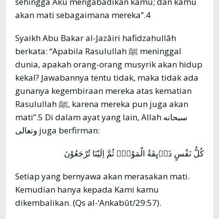
sehingga Aku mengabadikan kamu; dan kamu
akan mati sebagaimana mereka”.4
Syaikh Abu Bakar al-Jazâiri hafidzahullâh
berkata: “Apabila Rasulullah ﷺ meninggal
dunia, apakah orang-orang musyrik akan hidup
kekal? Jawabannya tentu tidak, maka tidak ada
gunanya kegembiraan mereka atas kematian
Rasulullah ﷺ, karena mereka pun juga akan
mati”.5 Di dalam ayat yang lain, Allah سبحانه
وتعالى juga berfirman:
كُلُّ نَفْسٍ ذَاۤىِٕقَةُ الْمَوْتِۗ ثُمَّ اِلَيْنَا تُرْجَعُوْنَ
Setiap yang bernyawa akan merasakan mati.
Kemudian hanya kepada Kami kamu
dikembalikan. (Qs al-‘Ankabût/29:57).