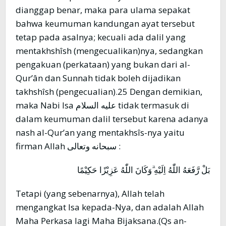
dianggap benar, maka para ulama sepakat
bahwa keumuman kandungan ayat tersebut
tetap pada asalnya; kecuali ada dalil yang
mentakhshîsh (mengecualikan)nya, sedangkan
pengakuan (perkataan) yang bukan dari al-
Qur’ân dan Sunnah tidak boleh dijadikan
takhshîsh (pengecualian).25 Dengan demikian,
maka Nabi Isa عليه السلام tidak termasuk di
dalam keumuman dalil tersebut karena adanya
nash al-Qur’an yang mentakhsîs-nya yaitu
firman Allah سبحانه وتعالى :
بَلْ رَّفَعَهُ اللّٰهُ اِلَيْهِ ۗوَكَانَ اللّٰهُ عَزِيْزًا حَكِيْمًا
Tetapi (yang sebenarnya), Allah telah
mengangkat Isa kepada-Nya, dan adalah Allah
Maha Perkasa lagi Maha Bijaksana.(Qs an-