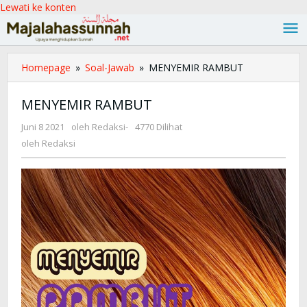
Lewati ke konten
Homepage
»
Soal-Jawab
»
MENYEMIR RAMBUT
MENYEMIR RAMBUT
Juni 8 2021
oleh
Redaksi
-
4770 Dilihat
oleh
Redaksi