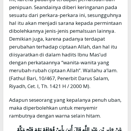
penipuan. Seandainya diberi keringanan pada
sesuatu dari perkara-perkara ini, sesungguhnya
hal itu akan menjadi sarana kepada permintaan
dibolehkannya jenis-jenis pemalsuan lainnya.
Demikian juga, karena padanya terdapat
perubahan terhadap ciptaan Allah, dan hal itu
diisyaratkan di dalam hadits Ibnu Mas’ud
dengan perkataannya “wanita-wanita yang
merubah-rubah ciptaan Allah”. Wallahu a’lam.
(Fathul Bari, 10/467, Penerbit Darus Salam,
Riyadh, Cet. I, Th. 1421 H / 2000 M).
Adapun seseorang yang kepalanya penuh uban,
maka diperbolehkan untuk menyemir
rambutnya dengan warna selain hitam.
عَنْ جَابِرِ بْنِ عَبْدِ اللَّهِ قَالَ أُتِيَ بِأَبِيْ قُحَافَةَ يَوْمَ فَتْحِ مَكَّةَ