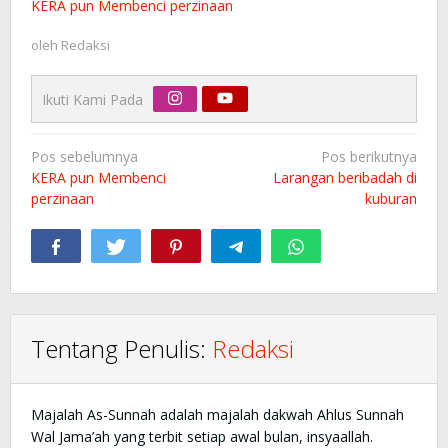
KERA pun Membenci perzinaan
oleh
Redaksi
Ikuti Kami Pada
Navigasi
Pos sebelumnya
Pos berikutnya
pos
KERA pun Membenci
Larangan beribadah di
perzinaan
kuburan
Tentang Penulis:
Redaksi
Majalah As-Sunnah adalah majalah dakwah Ahlus Sunnah
Wal Jama’ah yang terbit setiap awal bulan, insyaallah.