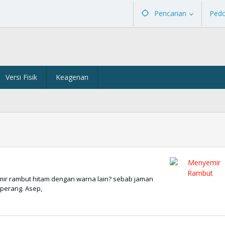
Pencarian
Ped
Versi Fisik
Keagenan
ir rambut hitam dengan warna lain? sebab jaman
perang. Asep,