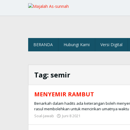
Lewati
ke
konten
BERANDA
Hubungi Kami
Versi Digital
Tag:
semir
MENYEMIR RAMBUT
Benarkah dalam hadits ada keterangan boleh menyem
rasul membolehkan untuk mencirikan umatnya waktu 
Soal-Jawab
Juni 8 2021
oleh
Redaksi