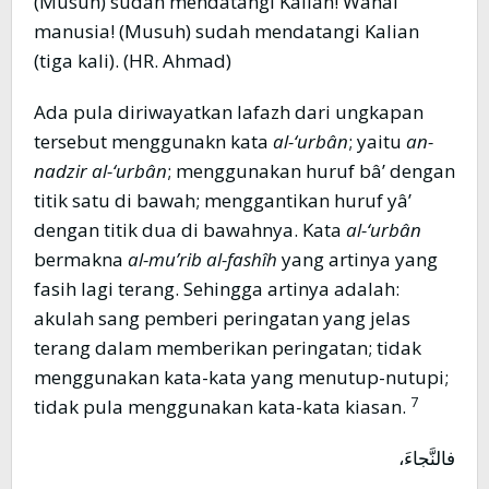
(Musuh) sudah mendatangi Kalian! Wahai
manusia! (Musuh) sudah mendatangi Kalian
(tiga kali). (HR. Ahmad)
Ada pula diriwayatkan lafazh dari ungkapan
tersebut menggunakn kata
al-‘urbân
; yaitu
an-
nadzir al-‘urbân
; menggunakan huruf bâ’ dengan
titik satu di bawah; menggantikan huruf yâ’
dengan titik dua di bawahnya. Kata
al-‘urbân
bermakna
al
-mu’rib al-fashîh
yang artinya yang
fasih lagi terang. Sehingga artinya adalah:
akulah sang pemberi peringatan yang jelas
terang dalam memberikan peringatan; tidak
menggunakan kata-kata yang menutup-nutupi;
7
tidak pula menggunakan kata-kata kiasan.
فالنَّجاءَ،