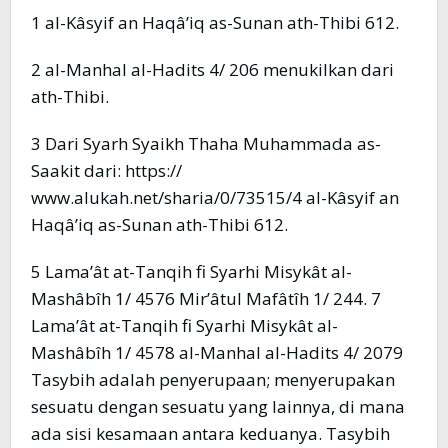
1 al-Kâsyif an Haqâ’iq as-Sunan ath-Thibi 612.
2 al-Manhal al-Hadits 4/ 206 menukilkan dari
ath-Thibi.
3 Dari Syarh Syaikh Thaha Muhammada as-
Saakit dari: https://
www.alukah.net/sharia/0/73515/4 al-Kâsyif an
Haqâ’iq as-Sunan ath-Thibi 612.
5 Lama’ât at-Tanqih fi Syarhi Misykât al-
Mashâbîh 1/ 4576 Mir’âtul Mafâtîh 1/ 244. 7
Lama’ât at-Tanqih fi Syarhi Misykât al-
Mashâbîh 1/ 4578 al-Manhal al-Hadits 4/ 2079
Tasybih adalah penyerupaan; menyerupakan
sesuatu dengan sesuatu yang lainnya, di mana
ada sisi kesamaan antara keduanya. Tasybih