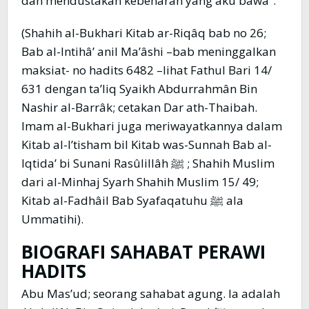
dan mendustakan kebenaran yang aku bawa”.
(Shahih al-Bukhari Kitab ar-Riqâq bab no 26;
Bab al-Intihâ’ anil Ma’âshi –bab meninggalkan
maksiat- no hadits 6482 –lihat Fathul Bari 14/
631 dengan ta’liq Syaikh Abdurrahmân Bin
Nashir al-Barrâk; cetakan Dar ath-Thaibah.
Imam al-Bukhari juga meriwayatkannya dalam
Kitab al-I’tisham bil Kitab was-Sunnah Bab al-
Iqtida’ bi Sunani Rasûlillâh ﷺ ; Shahih Muslim
dari al-Minhaj Syarh Shahih Muslim 15/ 49;
Kitab al-Fadhâil Bab Syafaqatuhu ﷺ ala
Ummatihi).
BIOGRAFI SAHABAT PERAWI
HADITS
Abu Mas’ud; seorang sahabat agung. Ia adalah