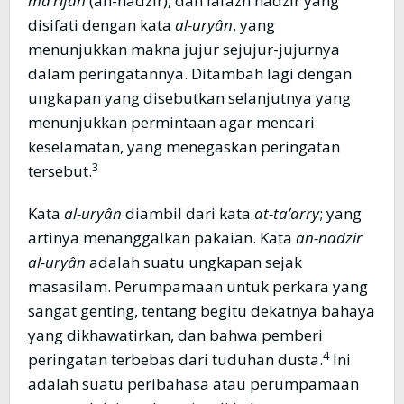
ma’rifah
(an-nadzir), dan lafazh nadzir yang
disifati dengan kata
al-uryân
, yang
menunjukkan makna jujur sejujur-jujurnya
dalam peringatannya. Ditambah lagi dengan
ungkapan yang disebutkan selanjutnya yang
menunjukkan permintaan agar mencari
keselamatan, yang menegaskan peringatan
3
tersebut.
Kata
al-uryân
diambil dari kata
at-ta’arry
; yang
artinya menanggalkan pakaian. Kata
an
-nadzir
al-uryân
adalah suatu ungkapan sejak
masasilam. Perumpamaan untuk perkara yang
sangat genting, tentang begitu dekatnya bahaya
yang dikhawatirkan, dan bahwa pemberi
4
peringatan terbebas dari tuduhan dusta.
Ini
adalah suatu peribahasa atau perumpamaan