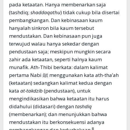
pada ketaatan. Hanya membenarkan saja
(tashdiq;
shaddaqathu
) tidak cukup bila disertai
pembangkangan. Dan kebinasaan kaum
hanyalah sinkron bila kaum tersebut
mendustakan. Dan kebinasaan pun juga
terwujud walau hanya sekedar dengan
pendustaan saja; meskipun mungkin secara
zahir ada ketaatan, seperti halnya kaum
munafik. Ath-Thibi berkata: dalam kalimat
pertama Nabi ﷺ menggunakan kata ath-tha’ah
(ketaatan) sedangkan kalimat kedua dengan
kata
at-takdzib
(pendustaan), untuk
mengindikasikan bahwa ketaatan itu harus
didahului (didasari) dengan
tashdiq
(membenarkan); dan menunjukkan bahwa
mendustakan itu berkonsekuensi adanya
8
pembangkangan dan kedurhakaan.