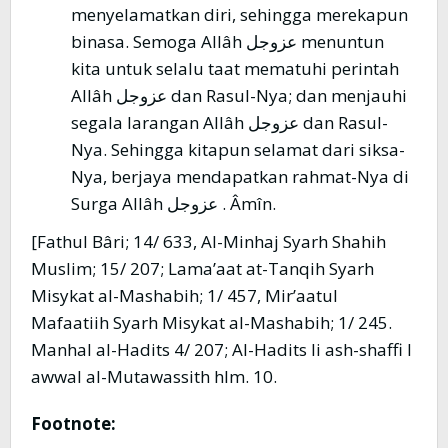
menyelamatkan diri, sehingga merekapun
binasa. Semoga Allâh عزوجل menuntun
kita untuk selalu taat mematuhi perintah
Allâh عزوجل dan Rasul-Nya; dan menjauhi
segala larangan Allâh عزوجل dan Rasul-
Nya. Sehingga kitapun selamat dari siksa-
Nya, berjaya mendapatkan rahmat-Nya di
Surga Allâh عزوجل . Âmîn.
[Fathul Bâri; 14/ 633, Al-Minhaj Syarh Shahih
Muslim; 15/ 207; Lama’aat at-Tanqih Syarh
Misykat al-Mashabih; 1/ 457, Mir’aatul
Mafaatiih Syarh Misykat al-Mashabih; 1/ 245.
Manhal al-Hadits 4/ 207; Al-Hadits li ash-shaffi l
awwal al-Mutawassith hlm. 10.
Footnote: