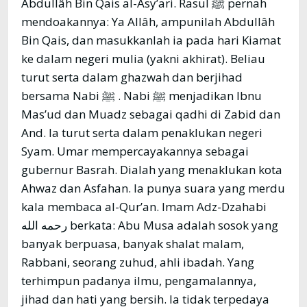
Abdullâh Bin Qais al-Asy’ari. Rasul ﷺ pernah
mendoakannya: Ya Allâh, ampunilah Abdullâh
Bin Qais, dan masukkanlah ia pada hari Kiamat
ke dalam negeri mulia (yakni akhirat). Beliau
turut serta dalam ghazwah dan berjihad
bersama Nabi ﷺ . Nabi ﷺ menjadikan Ibnu
Mas’ud dan Muadz sebagai qadhi di Zabid dan
And. Ia turut serta dalam penaklukan negeri
Syam. Umar mempercayakannya sebagai
gubernur Basrah. Dialah yang menaklukan kota
Ahwaz dan Asfahan. Ia punya suara yang merdu
kala membaca al-Qur’an. Imam Adz-Dzahabi
رحمه الله berkata: Abu Musa adalah sosok yang
banyak berpuasa, banyak shalat malam,
Rabbani, seorang zuhud, ahli ibadah. Yang
terhimpun padanya ilmu, pengamalannya,
jihad dan hati yang bersih. Ia tidak terpedaya