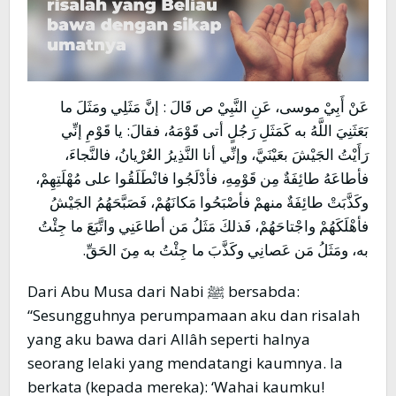
عَنْ أَبِيْ موسى، عَنِ النَّبِيْ ص قَالَ : إنَّ مَثَلِي ومَثَلَ ما
بَعَثَنِيَ اللَّهُ به كَمَثَلِ رَجُلٍ أتى قَوْمَهُ، فقالَ: يا قَوْمِ إنِّي
رَأَيْتُ الجَيْشَ بعَيْنَيَّ، وإنِّي أنا النَّذِيرُ العُرْيانُ، فالنَّجاءَ،
فأطاعَهُ طائِفَةٌ مِن قَوْمِهِ، فأدْلَجُوا فانْطَلَقُوا على مُهْلَتِهِمْ،
وكَذَّبَتْ طائِفَةٌ منهمْ فأصْبَحُوا مَكانَهُمْ، فَصَبَّحَهُمُ الجَيْشُ
فأهْلَكَهُمْ واجْتاحَهُمْ، فَذلكَ مَثَلُ مَن أطاعَنِي واتَّبَعَ ما جِئْتُ
به، ومَثَلُ مَن عَصانِي وكَذَّبَ ما جِئْتُ به مِنَ الحَقِّ.
Dari Abu Musa dari Nabi ﷺ bersabda:
“Sesungguhnya perumpamaan aku dan risalah
yang aku bawa dari Allâh seperti halnya
seorang lelaki yang mendatangi kaumnya. Ia
berkata (kepada mereka): ‘Wahai kaumku!