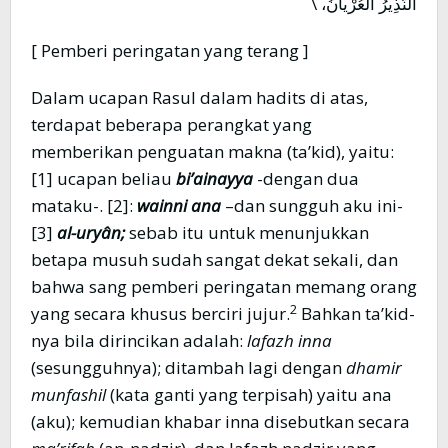
النَّذِيرُ العُرْيانُ، \
[ Pemberi peringatan yang terang ]
Dalam ucapan Rasul dalam hadits di atas,
terdapat beberapa perangkat yang
memberikan penguatan makna (ta’kid), yaitu:
[1] ucapan beliau
bi’ainayya
-dengan dua
mataku-. [2]:
wainni ana
–dan sungguh aku ini-
[3]
al-uryân;
sebab itu untuk menunjukkan
betapa musuh sudah sangat dekat sekali, dan
bahwa sang pemberi peringatan memang orang
2
yang secara khusus berciri jujur.
Bahkan ta’kid-
nya bila dirincikan adalah:
lafazh inna
(sesungguhnya); ditambah lagi dengan
dhamir
munfashil
(kata ganti yang terpisah) yaitu ana
(aku); kemudian khabar inna disebutkan secara