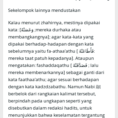
Sekelompok lainnya mendustakan
Kalau menurut zhahirnya, mestinya dipakai
kata: [وَعَصَتْهُ ;mereka durhaka atau
membangkangnya]; agar kata-kata yang
dipakai berhadap-hadapan dengan kata
sebelumnya yaitu fa-athaa’athu [ فَأَطَاعَتْهُ:
mereka taat patuh kepadanya]. Ataupun
mengatakan: fashaddaqathu [ فَصَدَّقَتْهُ ; lalu
mereka membenarkannya] sebagai ganti dari
kata faathaa’athu; agar sesuai berhadapan
dengan kata kadzdzabathu. Namun Nabi ﷺ
berbelok dari rangkaian kalimat tersebut,
berpindah pada ungkapan seperti yang
disebutkan dalam redaksi hadits, untuk
menunjukkan bahwa keselamatan tergantung