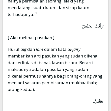
halnya permisalan seorang lelaki yang
mendatangi suatu kaum dan sikap kaum
1
terhadapnya.
رَأَيْتُ الجَيْشَ
[ Aku melihat pasukan ]
Huruf
alif
dan
lâm
dalam kata
al-jaisy
memberikan arti pasukan yang sudah dikenal
dan terlintas di benak lawan bicara. Berarti
maksudnya adalah pasukan yang sudah
dikenal permusuhannya bagi orang-orang yang
menjadi sasaran pembicaraan (mukhaathab;
orang kedua).
بعَيْنَيَّ،