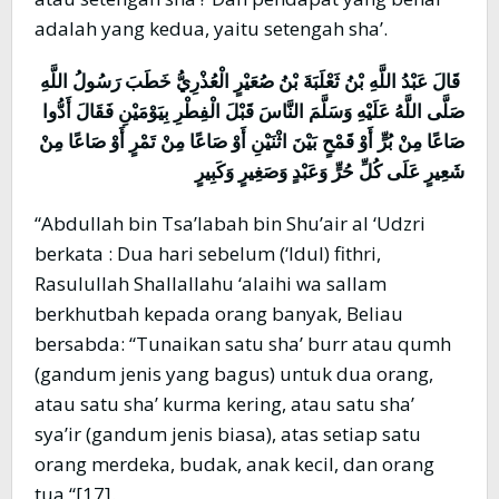
adalah yang kedua, yaitu setengah sha’.
قَالَ عَبْدُ اللَّهِ بْنُ ثَعْلَبَةَ بْنُ صُعَيْرٍ الْعُذْرِيُّ خَطَبَ رَسُولُ اللَّهِ
صَلَّى اللَّهُ عَلَيْهِ وَسَلَّمَ النَّاسَ قَبْلَ الْفِطْرِ بِيَوْمَيْنِ فَقَالَ أَدُّوا
صَاعًا مِنْ بُرٍّ أَوْ قَمْحٍ بَيْنَ اثْنَيْنِ أَوْ صَاعًا مِنْ تَمْرٍ أَوْ صَاعًا مِنْ
شَعِيرٍ عَلَى كُلِّ حُرٍّ وَعَبْدٍ وَصَغِيرٍ وَكَبِيرٍ
“Abdullah bin Tsa’labah bin Shu’air al ‘Udzri
berkata : Dua hari sebelum (‘Idul) fithri,
Rasulullah Shallallahu ‘alaihi wa sallam
berkhutbah kepada orang banyak, Beliau
bersabda: “Tunaikan satu sha’ burr atau qumh
(gandum jenis yang bagus) untuk dua orang,
atau satu sha’ kurma kering, atau satu sha’
sya’ir (gandum jenis biasa), atas setiap satu
orang merdeka, budak, anak kecil, dan orang
tua “[17].