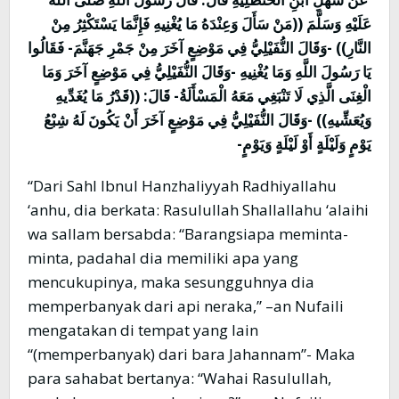
عَلَيْهِ وَسَلَّمَ ((مَنْ سَأَلَ وَعِنْدَهُ مَا يُغْنِيهِ فَإِنَّمَا يَسْتَكْثِرُ مِنْ
النَّارِ)) -وَقَالَ النُّفَيْلِيُّ فِي مَوْضِعٍ آخَرَ مِنْ جَمْرِ جَهَنَّمَ- فَقَالُوا
يَا رَسُولَ اللَّهِ وَمَا يُغْنِيهِ -وَقَالَ النُّفَيْلِيُّ فِي مَوْضِعٍ آخَرَ وَمَا
الْغِنَى الَّذِي لَا تَنْبَغِي مَعَهُ الْمَسْأَلَةُ- قَالَ: ((قَدْرُ مَا يُغَدِّيهِ
وَيُعَشِّيهِ)) -وَقَالَ النُّفَيْلِيُّ فِي مَوْضِعٍ آخَرَ أَنْ يَكُونَ لَهُ شِبْعُ
يَوْمٍ وَلَيْلَةٍ أَوْ لَيْلَةٍ وَيَوْمٍ-
“Dari Sahl Ibnul Hanzhaliyyah Radhiyallahu
‘anhu, dia berkata: Rasulullah Shallallahu ‘alaihi
wa sallam bersabda: “Barangsiapa meminta-
minta, padahal dia memiliki apa yang
mencukupinya, maka sesungguhnya dia
memperbanyak dari api neraka,” –an Nufaili
mengatakan di tempat yang lain
“(memperbanyak) dari bara Jahannam”- Maka
para sahabat bertanya: “Wahai Rasulullah,