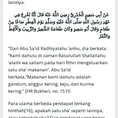
lainnya.
عَنْ أَبِي سَعِيدٍ الْخُدْرِيِّ رَضِيَ اللَّهُ عَنْهُ قَالَ كُنَّا نُخْرِجُ فِي
عَهْدِ رَسُولِ اللَّهِ صَلَّى اللَّهُ عَلَيْهِ وَسَلَّمَ يَوْمَ الْفِطْرِ صَاعًا مِنْ
طَعَامٍ وَقَالَ أَبُو سَعِيدٍ وَكَانَ طَعَامَنَا الشَّعِيرُ وَالزَّبِيبُ وَالْأَقِطُ
وَالتَّمْرُ
“Dari Abu Sa’id Radhiyalahu ‘anhu, dia berkata :
“Kami dahulu di zaman Rasulullah Shallallahu
‘alaihi wa sallam pada hari fithri mengeluarkan
satu sha’ makanan”. Abu Sa’id
berkata,”Makanan kami dahulu adalah
gandum, anggur kering, keju, dan kurma
kering.” [HR Bukhari, no. 1510.
Para ulama berbeda pendapat tentang
hinthah[16], apakah satu sha’ seperti lainnya,
atau setengah sha’? Dan pendapat yang benar