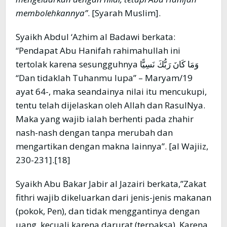
membolehkannya”
. [Syarah Muslim].
Syaikh Abdul ‘Azhim al Badawi berkata:
“Pendapat Abu Hanifah rahimahullah ini
tertolak karena sesungguhnya وَمَا كَانَ رَبُّكَ نَسِيًّا
“Dan tidaklah Tuhanmu lupa” – Maryam/19
ayat 64-, maka seandainya nilai itu mencukupi,
tentu telah dijelaskan oleh Allah dan RasulNya.
Maka yang wajib ialah berhenti pada zhahir
nash-nash dengan tanpa merubah dan
mengartikan dengan makna lainnya”. [al Wajiiz,
230-231].[18]
Syaikh Abu Bakar Jabir al Jazairi berkata,”Zakat
fithri wajib dikeluarkan dari jenis-jenis makanan
(pokok, Pen), dan tidak menggantinya dengan
uang, kecuali karena darurat (terpaksa). Karena,