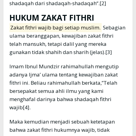
shadaqah dari shadaqah-shadaqah“.[2]
HUKUM ZAKAT FITHRI
Zakat fithri wajib bagi setiap muslim.
Sebagian
ulama beranggapan, kewajiban zakat fithri
telah mansukh, tetapi dalil yang mereka
gunakan tidak shahih dan sharih (jelas).[3]
Imam Ibnul Mundzir rahimahullah mengutip
adanya Ijma’ ulama tentang kewajiban zakat
fithri ini. Beliau rahimahullah berkata,”Telah
bersepakat semua ahli ilmu yang kami
menghafal darinya bahwa shadaqah fithri
wajib[4].
Maka kemudian menjadi sebuah ketetapan
bahwa zakat fithri hukumnya wajib, tidak