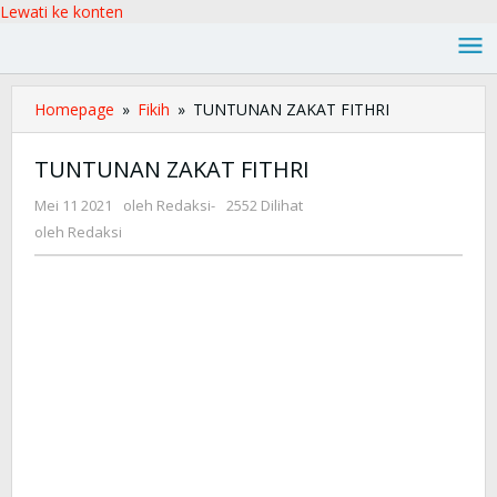
Lewati ke konten
Homepage
»
Fikih
»
TUNTUNAN ZAKAT FITHRI
TUNTUNAN ZAKAT FITHRI
Mei 11 2021
oleh
Redaksi
-
2552 Dilihat
oleh
Redaksi