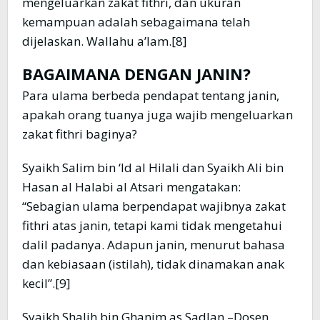
mengeluarkan zakat fithri, dan ukuran
kemampuan adalah sebagaimana telah
dijelaskan. Wallahu a’lam.[8]
BAGAIMANA DENGAN JANIN?
Para ulama berbeda pendapat tentang janin,
apakah orang tuanya juga wajib mengeluarkan
zakat fithri baginya?
Syaikh Salim bin ‘Id al Hilali dan Syaikh Ali bin
Hasan al Halabi al Atsari mengatakan:
“Sebagian ulama berpendapat wajibnya zakat
fithri atas janin, tetapi kami tidak mengetahui
dalil padanya. Adapun janin, menurut bahasa
dan kebiasaan (istilah), tidak dinamakan anak
kecil”.[9]
Syaikh Shalih bin Ghanim as Sadlan –Dosen