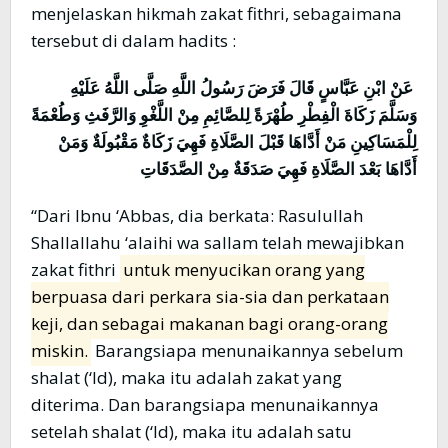
menjelaskan hikmah zakat fithri, sebagaimana
tersebut di dalam hadits :
عَنْ ابْنِ عَبَّاسٍ قَالَ فَرَضَ رَسُولُ اللَّهِ صَلَّى اللَّهُ عَلَيْهِ
وَسَلَّمَ زَكَاةَ الْفِطْرِ طُهْرَةً لِلصَّائِمِ مِنْ اللَّغْوِ وَالرَّفَثِ وَطُعْمَةً
لِلْمَسَاكِينِ مَنْ أَدَّاهَا قَبْلَ الصَّلَاةِ فَهِيَ زَكَاةٌ مَقْبُولَةٌ وَمَنْ
أَدَّاهَا بَعْدَ الصَّلَاةِ فَهِيَ صَدَقَةٌ مِنْ الصَّدَقَاتِ
“Dari Ibnu ‘Abbas, dia berkata: Rasulullah
Shallallahu ‘alaihi wa sallam telah mewajibkan
zakat fithri
untuk menyucikan orang yang
berpuasa dari perkara sia-sia dan perkataan
keji, dan sebagai makanan bagi orang-orang
miskin.
Barangsiapa menunaikannya sebelum
shalat (‘Id), maka itu adalah zakat yang
diterima. Dan barangsiapa menunaikannya
setelah shalat (‘Id), maka itu adalah satu