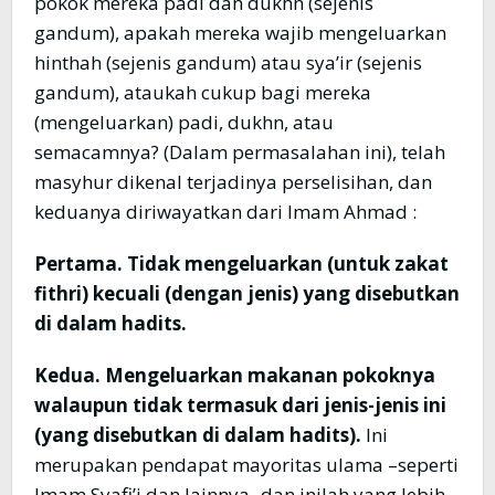
pokok mereka padi dan dukhn (sejenis
gandum), apakah mereka wajib mengeluarkan
hinthah (sejenis gandum) atau sya’ir (sejenis
gandum), ataukah cukup bagi mereka
(mengeluarkan) padi, dukhn, atau
semacamnya? (Dalam permasalahan ini), telah
masyhur dikenal terjadinya perselisihan, dan
keduanya diriwayatkan dari Imam Ahmad :
Pertama. Tidak mengeluarkan (untuk zakat
fithri) kecuali (dengan jenis) yang disebutkan
di dalam hadits.
Kedua. Mengeluarkan makanan pokoknya
walaupun tidak termasuk dari jenis-jenis ini
(yang disebutkan di dalam hadits).
Ini
merupakan pendapat mayoritas ulama –seperti
Imam Syafi’i dan lainnya- dan inilah yang lebih