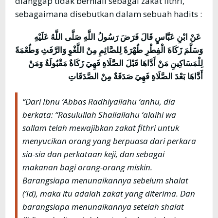
dianggap tidak berniali sebagai zakat fithri,
sebagaimana disebutkan dalam sebuah hadits :
عَنْ ابْنِ عَبَّاسٍ قَالَ فَرَضَ رَسُولُ اللَّهِ صَلَّى اللَّهُ عَلَيْهِ
وَسَلَّمَ زَكَاةَ الْفِطْرِ طُهْرَةً لِلصَّائِمِ مِنْ اللَّغْوِ وَالرَّفَثِ وَطُعْمَةً
لِلْمَسَاكِينِ مَنْ أَدَّاهَا قَبْلَ الصَّلَاةِ فَهِيَ زَكَاةٌ مَقْبُولَةٌ وَمَنْ
أَدَّاهَا بَعْدَ الصَّلَاةِ فَهِيَ صَدَقَةٌ مِنْ الصَّدَقَاتِ
“Dari Ibnu ‘Abbas Radhiyallahu ‘anhu, dia
berkata: “Rasulullah Shallallahu ‘alaihi wa
sallam telah mewajibkan zakat fithri untuk
menyucikan orang yang berpuasa dari perkara
sia-sia dan perkataan keji, dan sebagai
makanan bagi orang-orang miskin.
Barangsiapa menunaikannya sebelum shalat
(‘Id), maka itu adalah zakat yang diterima. Dan
barangsiapa menunaikannya setelah shalat