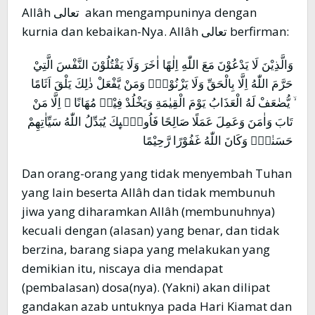
Allâh تعالى akan mengampuninya dengan
kurnia dan kebaikan-Nya. Allâh تعالى berfirman:
وَالَّذِيْنَ لَا يَدْعُوْنَ مَعَ اللّٰهِ اِلٰهًا اٰخَرَ وَلَا يَقْتُلُوْنَ النَّفْسَ الَّتِيْ
حَرَّمَ اللّٰهُ اِلَّا بِالْحَقِّ وَلَا يَزْنُوْنَۚ وَمَنْ يَّفْعَلْ ذٰلِكَ يَلْقَ اَثَامًا
ۙ يُّضٰعَفْ لَهُ الْعَذَابُ يَوْمَ الْقِيٰمَةِ وَيَخْلُدْ فِيْهٖ مُهَانًا ۙ اِلَّا مَنْ
تَابَ وَاٰمَنَ وَعَمِلَ عَمَلًا صَالِحًا فَاُولٰۤىِٕكَ يُبَدِّلُ اللّٰهُ سَيِّاٰتِهِمْ
حَسَنٰتٍۗ وَكَانَ اللّٰهُ غَفُوْرًا رَّحِيْمًا
Dan orang-orang yang tidak menyembah Tuhan
yang lain beserta Allâh dan tidak membunuh
jiwa yang diharamkan Allâh (membunuhnya)
kecuali dengan (alasan) yang benar, dan tidak
berzina, barang siapa yang melakukan yang
demikian itu, niscaya dia mendapat
(pembalasan) dosa(nya). (Yakni) akan dilipat
gandakan azab untuknya pada Hari Kiamat dan