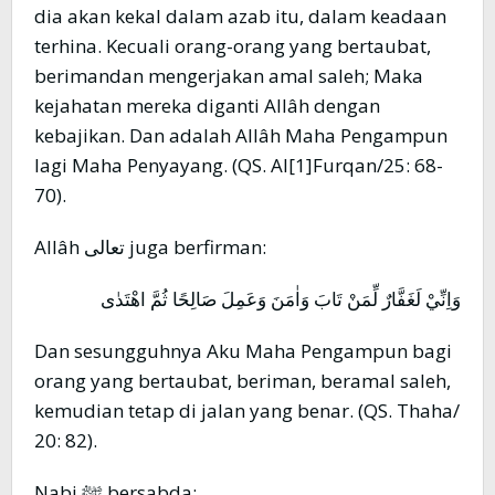
dia akan kekal dalam azab itu, dalam keadaan
terhina. Kecuali orang-orang yang bertaubat,
berimandan mengerjakan amal saleh; Maka
kejahatan mereka diganti Allâh dengan
kebajikan. Dan adalah Allâh Maha Pengampun
lagi Maha Penyayang. (QS. Al[1]Furqan/25: 68-
70).
Allâh تعالى juga berfirman:
وَاِنِّيْ لَغَفَّارٌ لِّمَنْ تَابَ وَاٰمَنَ وَعَمِلَ صَالِحًا ثُمَّ اهْتَدٰى
Dan sesungguhnya Aku Maha Pengampun bagi
orang yang bertaubat, beriman, beramal saleh,
kemudian tetap di jalan yang benar. (QS. Thaha/
20: 82).
Nabi ﷺ bersabda: