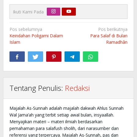
Ikuti Kami Pada
Navigasi
Pos sebelumnya
Pos berikutnya
pos
Keindahan Poligami Dalam
Para Salaf di Bulan
Islam
Ramadhân
Tentang Penulis:
Redaksi
Majalah As-Sunnah adalah majalah dakwah Ahlus Sunnah
Wal Jama’ah yang terbit setiap awal bulan, insyaallah.
Menyajikan materi – materi ilmiah berdasarkan
pemahaman para salafush sholih, dari narasumber dan
referensi yang terpercaya. Majalah As-Sunnah, pas dan