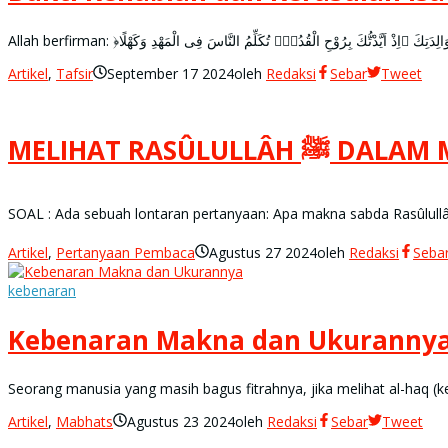
Allah berfirman: ﴿ۘاِذْ اَيَّدْتُّكَ بِرُوْحِ الْقُدُسِۗ تُكَلِّمُ النَّاسَ فِى الْمَهْدِ وَكَهْلًا
Artikel
,
Tafsir
September 17 2024
oleh
Redaksi
Sebar
Tweet
MELIHAT RASÛLULLÂH ﷺ
Artikel
,
Pertanyaan Pembaca
Agustus 27 2024
oleh
Redaksi
Seba
kebenaran
Kebenaran Makna dan Ukuranny
Seorang manusia yang masih bagus fitrahnya, jika melihat al-haq 
Artikel
,
Mabhats
Agustus 23 2024
oleh
Redaksi
Sebar
Tweet