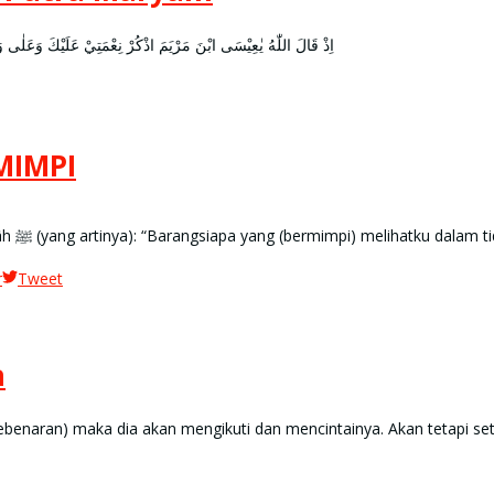
اِذْ قَالَ اللّٰهُ يٰعِيْسَى ابْنَ مَرْيَمَ اذْكُرْ نِعْمَتِيْ عَلَيْكَ وَعَلٰى وَالِدَتِكَ 
 DALAM MIMPI
SOAL : Ada sebuah lontaran pertanyaan: Apa makna sabda Rasûlullâh ﷺ (yang artinya): “Barangsiapa yang (bermimpi) mel
r
Tweet
a
(kebenaran) maka dia akan mengikuti dan mencintainya. Akan tetapi s