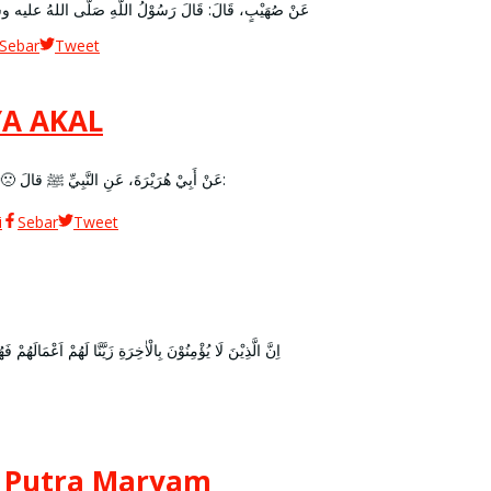
عَنْ صُهَيْبٍ، قَالَ: قَالَ رَسُوْلُ اللَّهِ صَلَّى اللهُ عليه وسلَّم: ” عَجَبًا لِأَمْرِ المُؤ
Sebar
Tweet
A AKAL
Disusun oleh : Ustadz Kholid Syamhudi, Lc عَنْ أَبِيْ هُرَيْرَةَ، عَنِ النَّبِيِّ ﷺ قالَ 🙁 ( لَمَّا خَلَقَ اللهُ الْعَقْلَ قَالَ لَهُ:
i
Sebar
Tweet
اِنَّ الَّذِيْنَ لَا يُؤْمِنُوْنَ بِالْاٰخِرَةِ زَيَّنَّا لَهُمْ اَعْمَالَهُمْ فَهُمْ يَعْمَهُوْنَ ۗ اُو
a Putra Maryam