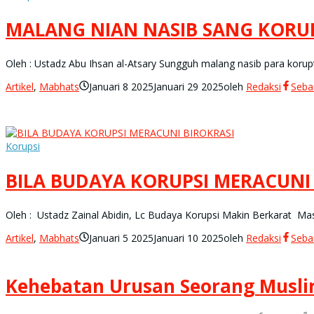
MALANG NIAN NASIB SANG KORU
Oleh : Ustadz Abu Ihsan al-Atsary Sungguh malang nasib para koru
Artikel
,
Mabhats
Januari 8 2025
Januari 29 2025
oleh
Redaksi
Seba
Korupsi
BILA BUDAYA KORUPSI MERACUNI
Oleh : Ustadz Zainal Abidin, Lc Budaya Korupsi Makin Berkarat Masy
Artikel
,
Mabhats
Januari 5 2025
Januari 10 2025
oleh
Redaksi
Seba
Kehebatan Urusan Seorang Musl