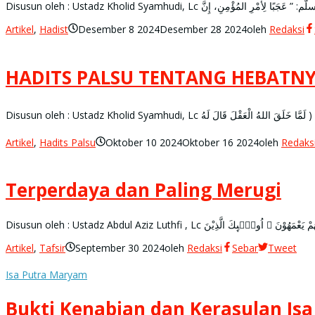
Disusun oleh : Ustadz Kholid Syamhudi, Lc ْمِنِ، إِنَّ
Artikel
,
Hadist
Desember 8 2024
Desember 28 2024
oleh
Redaksi
HADITS PALSU TENTANG HEBATNY
Artikel
,
Hadits Palsu
Oktober 10 2024
Oktober 16 2024
oleh
Redaks
Terperdaya dan Paling Merugi
Disusun oleh : Ustadz Abdul Aziz Luthfi , Lc لٰۤىِٕكَ الَّذِيْنَ
Artikel
,
Tafsir
September 30 2024
oleh
Redaksi
Sebar
Tweet
Isa Putra Maryam
Bukti Kenabian dan Kerasulan Is