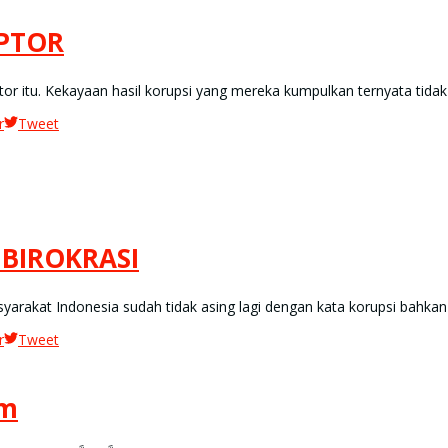
PTOR
ptor itu. Kekayaan hasil korupsi yang mereka kumpulkan ternyata t
r
Tweet
 BIROKRASI
arakat Indonesia sudah tidak asing lagi dengan kata korupsi bahkan 
r
Tweet
im