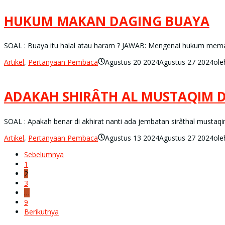
HUKUM MAKAN DAGING BUAYA
SOAL : Buaya itu halal atau haram ? JAWAB: Mengenai hukum memak
Artikel
,
Pertanyaan Pembaca
Agustus 20 2024
Agustus 27 2024
ol
ADAKAH SHIRÂTH AL MUSTAQIM 
SOAL : Apakah benar di akhirat nanti ada jembatan sirâthal mustaqi
Artikel
,
Pertanyaan Pembaca
Agustus 13 2024
Agustus 27 2024
ol
Sebelumnya
1
2
3
…
9
Berikutnya