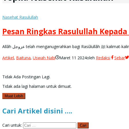
Nasehat Rasulullah
Pesan Ringkas Rasulullah Kepad
Allâh عزوجل telah
Artikel
,
Baituna
,
Uswah Nabi
Maret 11 2024
oleh
Redaksi
Sebar
Tidak Ada Postingan Lagi.
Tidak ada lagi halaman untuk dimuat.
Muat Lebih
Cari Artikel disini ….
Cari untuk: