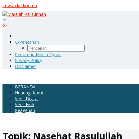
Lewati ke konten
Pencarian
Pedoman Media Cyber
Privacy Policy
Disclaimer
BERANDA
Hubungi Kami
Versi Digital
Versi Fisik
Keagenan
Topik:
Nasehat Rasulullah