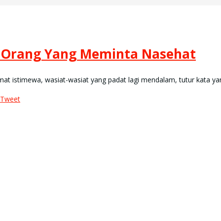
a Orang Yang Meminta Nasehat
 menganugerahkan bagi Rasûlullâh ﷺ kalimat-kalimat istimewa, wasiat-wasiat yang padat lagi mendala
Tweet