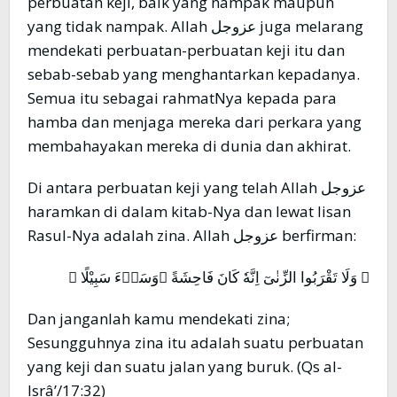
perbuatan keji, baik yang nampak maupun
yang tidak nampak. Allah عزوجل juga melarang
mendekati perbuatan-perbuatan keji itu dan
sebab-sebab yang menghantarkan kepadanya.
Semua itu sebagai rahmatNya kepada para
hamba dan menjaga mereka dari perkara yang
membahayakan mereka di dunia dan akhirat.
Di antara perbuatan keji yang telah Allah عزوجل
haramkan di dalam kitab-Nya dan lewat lisan
Rasul-Nya adalah zina. Allah عزوجل berfirman:
﴿ وَلَا تَقْرَبُوا الزِّنٰىٓ اِنَّهٗ كَانَ فَاحِشَةً ۗوَسَاۤءَ سَبِيْلًا ﴾
Dan janganlah kamu mendekati zina;
Sesungguhnya zina itu adalah suatu perbuatan
yang keji dan suatu jalan yang buruk. (Qs al-
Isrâ’/17:32)