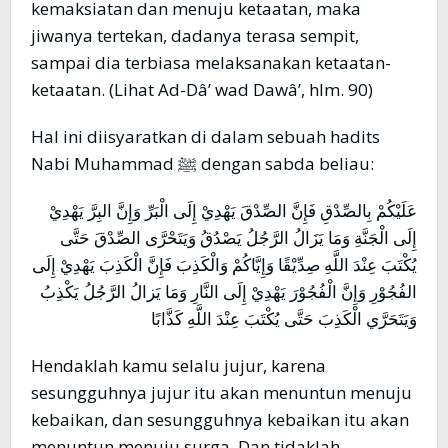
kemaksiatan dan menuju ketaatan, maka
jiwanya tertekan, dadanya terasa sempit,
sampai dia terbiasa melaksanakan ketaatan-
ketaatan. (Lihat Ad-Dâ’ wad Dawâ’, hlm. 90)
Hal ini diisyaratkan di dalam sebuah hadits
Nabi Muhammad ﷺ dengan sabda beliau:
عَلَيْكُمْ بِالصِّدْقِ فَإِنَّ الصِّدْقَ يَهْدِيْ إِلَى الْبَرِّ وَإِنَّ البِرَّ يَهْدِيْ
إِلَى الْجَنَّةِ وَمَا يَزَالُ الرَّجُلُ يَصْدُقُ وَيَتَحْرَّى الصِّدْقَ حَتَّى
يُكْتَبَ عِنْدَ اللَّهِ صِدِّيْقًا وَإِيَّاكُمْ وَالْكَذِبَ فَإِنَّ الْكَذِبَ يَهْدِيْ إِلَى
الفُجُوْرِ وَإِنَّ الْفُجُوْرَ يَهْدِيْ إِلَى النَّارِ وَمَا يَزالُ الرَّجُلُ يَكْذِبُ
وَيَتَحَرَّي الْكَذِبَ حَتَّى يُكْتَبَ عِنْدَ اللَّهِ كَذَّابًا
Hendaklah kamu selalu jujur, karena
sesungguhnya jujur itu akan menuntun menuju
kebaikan, dan sesungguhnya kebaikan itu akan
menuntun menuju surga. Dan tidaklah